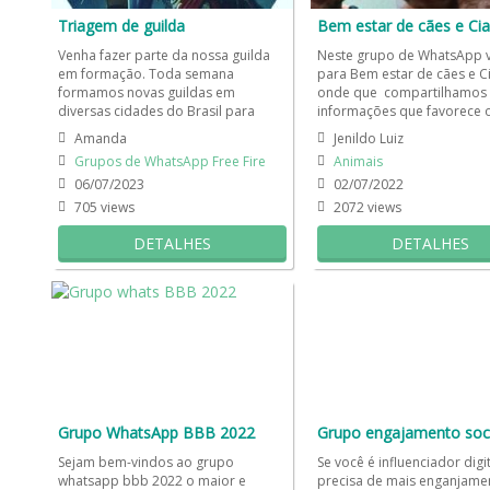
Triagem de guilda
Bem estar de cães e Cia
Venha fazer parte da nossa guilda
Neste grupo de WhatsApp 
em formação. Toda semana
para Bem estar de cães e Ci
formamos novas guildas em
onde que compartilhamos
diversas cidades do Brasil para
informações que favorece
mulheres e para homens. Aqui
estar de cães e outros anima
Amanda
Jenildo Luiz
todos podem...
Grupos de WhatsApp Free Fire
Animais
06/07/2023
02/07/2022
705 views
2072 views
DETALHES
DETALHES
Grupo WhatsApp BBB 2022
Grupo engajamento soci
Sejam bem-vindos ao grupo
Se você é influenciador digit
whatsapp bbb 2022 o maior e
precisa de mais enganjamen