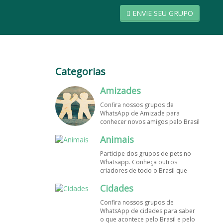
ENVIE SEU GRUPO
Categorias
Amizades
Confira nossos grupos de
WhatsApp de Amizade para
conhecer novos amigos pelo Brasil
e pelo mundo. Encontre aqui os
Animais
melhores grupos de WhatsApp é
de graça!
Participe dos grupos de pets no
Whatsapp. Conheça outros
criadores de todo o Brasil que
também amam animais e desejam
Cidades
trocar dicas sobre como cuidar
dos pets. Encontre esses e mais
Confira nossos grupos de
grupos de WhatsApp de graça!
WhatsApp de cidades para saber
o que acontece pelo Brasil e pelo