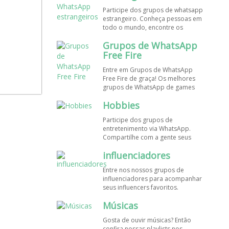
de WhatsApp e bombe seu perfil!
Participe dos grupos de whatsapp
estrangeiro. Conheça pessoas em
todo o mundo, encontre os
melhores destinos para viajar.
Grupos de WhatsApp
Encontre esses e mais grupos de
WhatsApp de graça!
Free Fire
Entre em Grupos de WhatsApp
Free Fire de graça! Os melhores
grupos de WhatsApp de games
estão aqui! Participe dos nossos
Hobbies
grupos de whats e faça novos
amigos!
Participe dos grupos de
entretenimento via WhatsApp.
Compartilhe com a gente seus
hobbies favoritos e encontre aqui
influenciadores
os melhores grupos de WhatsApp,
é grátis e divertido!
Entre nos nossos grupos de
influenciadores para acompanhar
seus influencers favoritos.
Encontre influenciadores digitais
Músicas
em todo o Brasil e o mundo!
Cadastre o seu grupo e aumente
Gosta de ouvir músicas? Então
seus seguidores!
confira nossas playlists nos