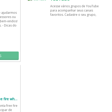
amigos!
Acesse vários grupos de YouTube
para acompanhar seus canais
e ajudarmos
favoritos. Cadastre o seu grupo,
fessores ou
tenha muito mais visualizações e
 bem-vindos!
inscritos. Encontre aqui os
s. - Dicas do
melhores grupos de WhatsApp, é
rápido e grátis!
S
Doação de conta free fire whatsapp 2022
ta free fire
cipar de