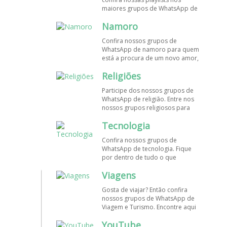
maiores grupos de WhatsApp de
músicas. Encontre aqui os
Namoro
melhores grupos de WhatsApp é
de graça!
Confira nossos grupos de
WhatsApp de namoro para quem
está a procura de um novo amor,
um crush ou contatinhos. Veja aqui
Religiões
mais grupos de WhatsApp é de
graça!
Participe dos nossos grupos de
WhatsApp de religião. Entre nos
nossos grupos religiosos para
conhecer outros membros e uma
Tecnologia
só fé! Entre agora!
Confira nossos grupos de
WhatsApp de tecnologia. Fique
por dentro de tudo o que
acontece no mundo tecnológico.
Viagens
Aqui tem os grupos de WhatsApp
é de graça!
Gosta de viajar? Então confira
nossos grupos de WhatsApp de
Viagem e Turismo. Encontre aqui
os melhores grupos de WhatsApp
YouTube
é de graça! Compartilhe com os