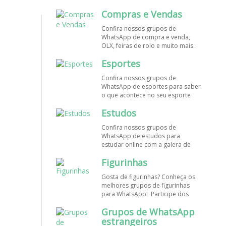
mundo. Encontre aqui os melhores
Compras e Vendas
grupos de WhatsApp é de graça!
Confira nossos grupos de
WhatsApp de compra e venda,
OLX, feiras de rolo e muito mais.
Encontre aqui os melhores grupos
Esportes
de WhatsApp é de grátis! Entre
agora!
Confira nossos grupos de
WhatsApp de esportes para saber
o que acontece no seu esporte
favorito. Encontre aqui os
Estudos
melhores grupos de WhatsApp é
de graça!
Confira nossos grupos de
WhatsApp de estudos para
estudar online com a galera de
diversos cursos. Encontre aqui os
Figurinhas
melhores grupos de WhatsApp é
de graça!
Gosta de figurinhas? Conheça os
melhores grupos de figurinhas
para WhatsApp! Participe dos
nossos grupos de WhatsApp de
Grupos de WhatsApp
figurinhas e stickers grátis.
Encontre aqui os melhores grupos
estrangeiros