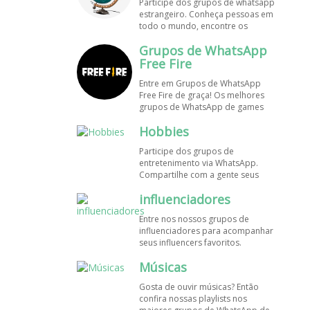
Participe dos grupos de whatsapp
estrangeiro. Conheça pessoas em
todo o mundo, encontre os
melhores destinos para viajar.
Grupos de WhatsApp
Encontre esses e mais grupos de
WhatsApp de graça!
Free Fire
Entre em Grupos de WhatsApp
Free Fire de graça! Os melhores
grupos de WhatsApp de games
estão aqui! Participe dos nossos
Hobbies
grupos de whats e faça novos
amigos!
Participe dos grupos de
entretenimento via WhatsApp.
Compartilhe com a gente seus
hobbies favoritos e encontre aqui
influenciadores
os melhores grupos de WhatsApp,
é grátis e divertido!
Entre nos nossos grupos de
influenciadores para acompanhar
seus influencers favoritos.
Encontre influenciadores digitais
Músicas
em todo o Brasil e o mundo!
Cadastre o seu grupo e aumente
Gosta de ouvir músicas? Então
seus seguidores!
confira nossas playlists nos