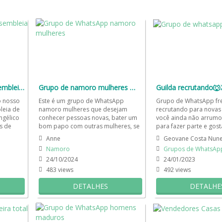
Grupo de amizades Assembleia de Deus
Grupo de namoro mulheres ❤️‍🩹🏳️‍🌈
Guilda recrutando
o nosso
Este é um grupo de WhatsApp
Grupo de WhatsApp fre
leia de
namoro mulheres que desejam
recrutando para novas 
ngélico
conhecer pessoas novas, bater um
você ainda não arrumo
s de
bom papo com outras mulheres, se
para fazer parte e gost
us...
divertir muito e, quem sabe, um
encontrar uma galera a
Anne
Geovane Costa Nun
novo...
Namoro
Grupos de WhatsApp
24/10/2024
24/01/2023
483 views
492 views
DETALHES
DETALHE