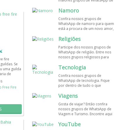
maiores grupos de WhatsApp de
músicas. Encontre aqui os
Namoro
melhores grupos de WhatsApp é
de graça!
Confira nossos grupos de
WhatsApp de namoro para quem
está a procura de um novo amor,
um crush ou contatinhos. Veja aqui
Religiões
mais grupos de WhatsApp é de
graça!
Participe dos nossos grupos de
⚔
WhatsApp de religião. Entre nos
nossos grupos religiosos para
e fire
conhecer outros membros e uma
guildas. Se
Tecnologia
só fé! Entre agora!
u uma guilda
aria de
Confira nossos grupos de
nimada e...
WhatsApp de tecnologia. Fique
es
por dentro de tudo o que
 Free Fire
acontece no mundo tecnológico.
Viagens
Aqui tem os grupos de WhatsApp
é de graça!
Gosta de viajar? Então confira
S
nossos grupos de WhatsApp de
Viagem e Turismo. Encontre aqui
os melhores grupos de WhatsApp
YouTube
é de graça! Compartilhe com os
amigos!