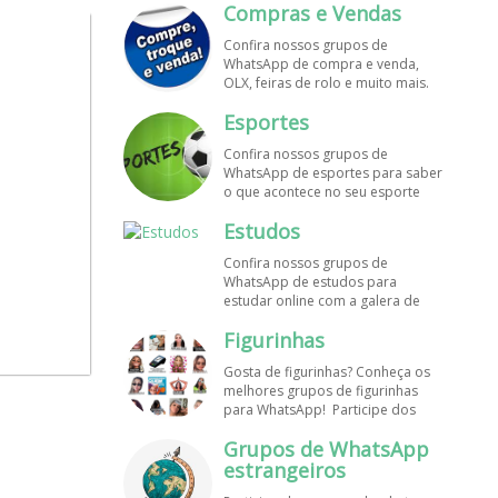
Compras e Vendas
grupos de WhatsApp é de graça!
Confira nossos grupos de
WhatsApp de compra e venda,
OLX, feiras de rolo e muito mais.
Encontre aqui os melhores grupos
Esportes
de WhatsApp é de grátis! Entre
agora!
Confira nossos grupos de
WhatsApp de esportes para saber
o que acontece no seu esporte
favorito. Encontre aqui os
Estudos
melhores grupos de WhatsApp é
de graça!
Confira nossos grupos de
WhatsApp de estudos para
estudar online com a galera de
diversos cursos. Encontre aqui os
Figurinhas
melhores grupos de WhatsApp é
de graça!
Gosta de figurinhas? Conheça os
melhores grupos de figurinhas
para WhatsApp! Participe dos
nossos grupos de WhatsApp de
Grupos de WhatsApp
figurinhas e stickers grátis.
Encontre aqui os melhores grupos
estrangeiros
de WhatsApp e bombe seu perfil!