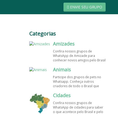
ENVIE SEU GRUPO
Categorias
Amizades
Confira nossos grupos de
WhatsApp de Amizade para
conhecer novos amigos pelo Brasil
e pelo mundo. Encontre aqui os
Animais
melhores grupos de WhatsApp é
de graça!
Participe dos grupos de pets no
Whatsapp. Conheça outros
criadores de todo o Brasil que
também amam animais e desejam
Cidades
trocar dicas sobre como cuidar
dos pets. Encontre esses e mais
Confira nossos grupos de
grupos de WhatsApp de graça!
WhatsApp de cidades para saber
o que acontece pelo Brasil e pelo
mundo. Encontre aqui os melhores