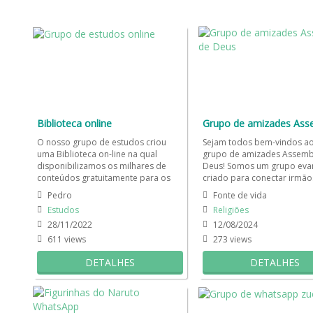
Biblioteca online
O nosso grupo de estudos criou
Sejam todos bem-vindos a
uma Biblioteca on-line na qual
grupo de amizades Assemb
disponibilizamos os milhares de
Deus! Somos um grupo eva
conteúdos gratuitamente para os
criado para conectar irmão
membros aqui presentes.
diversas Assembleias de De
Pedro
Fonte de vida
Funciona...
Estudos
Religiões
28/11/2022
12/08/2024
611 views
273 views
DETALHES
DETALHES