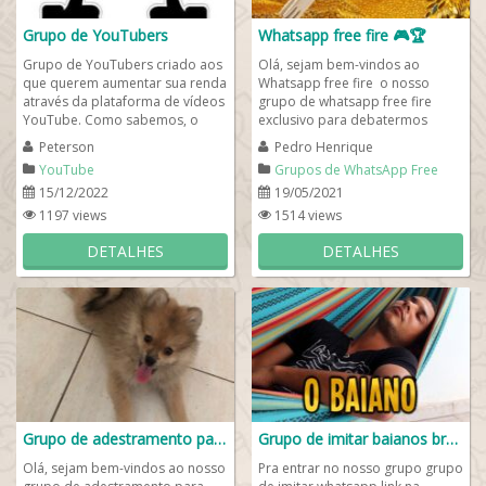
Grupo de YouTubers
Whatsapp free fire 🎮🏆
Grupo de YouTubers criado aos
Olá, sejam bem-vindos ao
que querem aumentar sua renda
Whatsapp free fire o nosso
através da plataforma de vídeos
grupo de whatsapp free fire
YouTube. Como sabemos, o
exclusivo para debatermos
YouTube é o segundo maior
estratégia de jogadas online e
Peterson
Pedro Henrique
buscador do...
competição em...
YouTube
Grupos de WhatsApp Free
Fire
15/12/2022
19/05/2021
1197 views
1514 views
DETALHES
DETALHES
Grupo de adestramento para pets🐾
Grupo de imitar baianos bravos
Olá, sejam bem-vindos ao nosso
Pra entrar no nosso grupo grupo