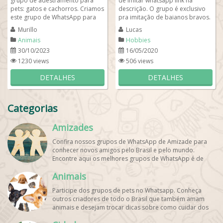
grupo de adestramento para
de imitar whatsapp link na
pets: gatos e cachorros. Criamos
descrição. O grupo é exclusivo
este grupo de WhatsApp para
pra imitação de baianos bravos.
quem deseja aprender como
O grupo de zap pra diversão
Murillo
Lucas
adestrar cães...
mais...
Animais
Hobbies
30/10/2023
16/05/2020
1230 views
506 views
DETALHES
DETALHES
Categorias
Amizades
Confira nossos grupos de WhatsApp de Amizade para
conhecer novos amigos pelo Brasil e pelo mundo.
Encontre aqui os melhores grupos de WhatsApp é de
graça!
Animais
Participe dos grupos de pets no Whatsapp. Conheça
outros criadores de todo o Brasil que também amam
animais e desejam trocar dicas sobre como cuidar dos
pets. Encontre esses e mais grupos de WhatsApp de