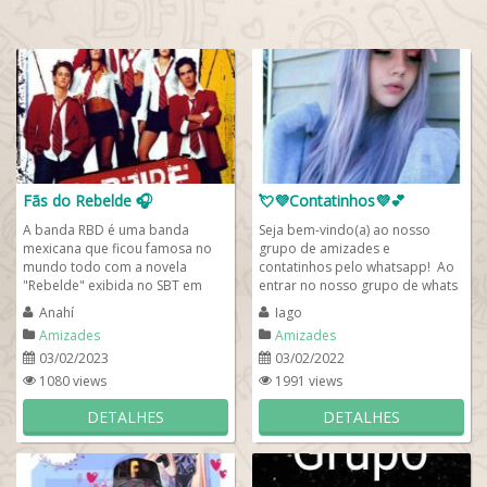
Fãs do Rebelde 🎧
💘💜Contatinhos💜💕
A banda RBD é uma banda
Seja bem-vindo(a) ao nosso
mexicana que ficou famosa no
grupo de amizades e
mundo todo com a novela
contatinhos pelo whatsapp! Ao
"Rebelde" exibida no SBT em
entrar no nosso grupo de whats
2005. Conquistou crianças,
pedimos que se apresente com
Anahí
Iago
adolescentes e adultos em...
o seu nome, a sua...
Amizades
Amizades
03/02/2023
03/02/2022
1080 views
1991 views
DETALHES
DETALHES