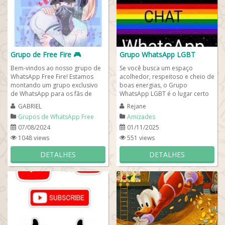
Grupo de Free Fire 🎮
Grupo WhatsApp LGBT
Bem-vindos ao nosso grupo de
Se você busca um espaço
WhatsApp Free Fire! Estamos
acolhedor, respeitoso e cheio de
montando um grupo exclusivo
boas energias, o Grupo
de WhatsApp para os fãs de
WhatsApp LGBT é o lugar certo
Free Fire e gostaríamos muito
para você! Aqui, celebramos a
GABRIEL
Rejane
que você...
diversidade e...
Grupos de WhatsApp Free
Amizades
Fire
07/08/2024
01/11/2025
1048 views
551 views
DETALHES
DETALHES