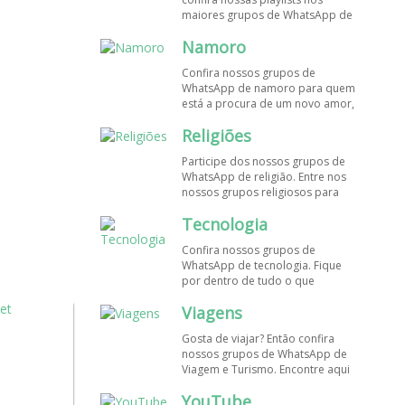
maiores grupos de WhatsApp de
músicas. Encontre aqui os
Namoro
melhores grupos de WhatsApp é
de graça!
Confira nossos grupos de
WhatsApp de namoro para quem
está a procura de um novo amor,
um crush ou contatinhos. Veja aqui
Religiões
mais grupos de WhatsApp é de
graça!
Participe dos nossos grupos de
WhatsApp de religião. Entre nos
nossos grupos religiosos para
conhecer outros membros e uma
Tecnologia
só fé! Entre agora!
Confira nossos grupos de
WhatsApp de tecnologia. Fique
por dentro de tudo o que
acontece no mundo tecnológico.
Viagens
Aqui tem os grupos de WhatsApp
é de graça!
Gosta de viajar? Então confira
nossos grupos de WhatsApp de
Viagem e Turismo. Encontre aqui
os melhores grupos de WhatsApp
YouTube
é de graça! Compartilhe com os