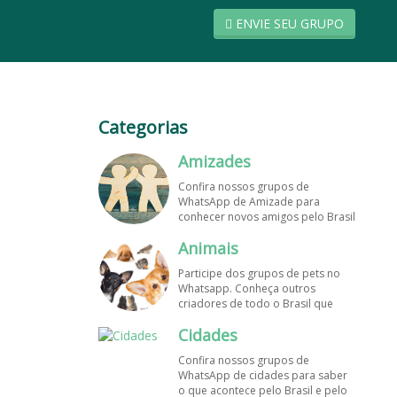
ENVIE SEU GRUPO
Categorias
Amizades
Confira nossos grupos de
WhatsApp de Amizade para
conhecer novos amigos pelo Brasil
e pelo mundo. Encontre aqui os
Animais
melhores grupos de WhatsApp é
de graça!
Participe dos grupos de pets no
Whatsapp. Conheça outros
criadores de todo o Brasil que
também amam animais e desejam
Cidades
trocar dicas sobre como cuidar
dos pets. Encontre esses e mais
Confira nossos grupos de
grupos de WhatsApp de graça!
WhatsApp de cidades para saber
o que acontece pelo Brasil e pelo