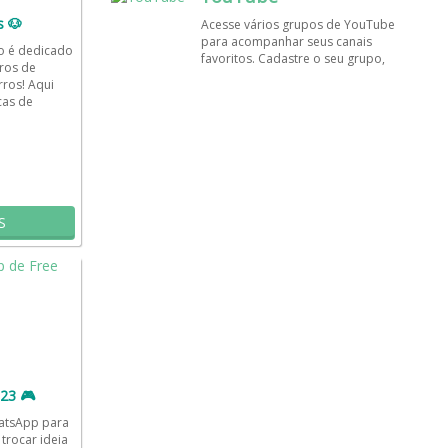
amigos!
s 🐶
Acesse vários grupos de YouTube
para acompanhar seus canais
po é dedicado
favoritos. Cadastre o seu grupo,
ros de
tenha muito mais visualizações e
rros! Aqui
inscritos. Encontre aqui os
cas de
melhores grupos de WhatsApp, é
saúde,...
rápido e grátis!
S
23 🎮
atsApp para
trocar ideia