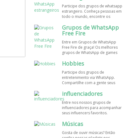
de WhatsApp e bombe seu perfil!
Participe dos grupos de whatsapp
estrangeiro. Conheça pessoas em
todo o mundo, encontre os
melhores destinos para viajar.
Grupos de WhatsApp
Encontre esses e mais grupos de
WhatsApp de graça!
Free Fire
Entre em Grupos de WhatsApp
Free Fire de graça! Os melhores
grupos de WhatsApp de games
estão aqui! Participe dos nossos
Hobbies
grupos de whats e faça novos
amigos!
Participe dos grupos de
entretenimento via WhatsApp.
Compartilhe com a gente seus
hobbies favoritos e encontre aqui
influenciadores
os melhores grupos de WhatsApp,
é grátis e divertido!
Entre nos nossos grupos de
influenciadores para acompanhar
seus influencers favoritos.
Encontre influenciadores digitais
Músicas
em todo o Brasil e o mundo!
Cadastre o seu grupo e aumente
Gosta de ouvir músicas? Então
seus seguidores!
confira nossas playlists nos