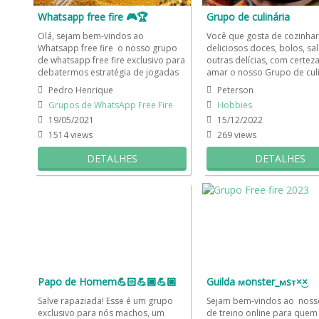
Whatsapp free fire 🎮🏆
Grupo de culinária
Olá, sejam bem-vindos ao
Você que gosta de cozinhar,
Whatsapp free fire o nosso grupo
deliciosos doces, bolos, sa
de whatsapp free fire exclusivo para
outras delícias, com certeza
debatermos estratégia de jogadas
amar o nosso Grupo de culi
online e competição em...
Um grupo de WhatsApp...
Pedro Henrique
Peterson
Grupos de WhatsApp Free Fire
Hobbies
19/05/2021
15/12/2022
1514 views
269 views
DETALHES
DETALHES
Papo de Homem💪🏻💪🏿💪🏽
Guilda ᴍonster_ᴍsᴛ×͜×
Salve rapaziada! Esse é um grupo
Sejam bem-vindos ao noss
exclusivo para nós machos, um
de treino online para quem