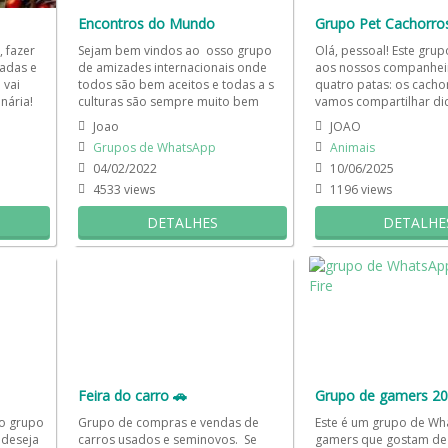
Encontros do Mundo
Grupo Pet Cachorro
 fazer
Sejam bem vindos ao osso grupo
Olá, pessoal! Este gru
ladas e
de amizades internacionais onde
aos nossos companhei
 vai
todos são bem aceitos e todas a s
quatro patas: os cacho
nária!
culturas são sempre muito bem
vamos compartilhar di
apreciadas. Encontros do...
cuidados, alimentação, 
Joao
JOAO
Grupos de WhatsApp
Animais
estrangeiros
04/02/2022
10/06/2025
4533 views
1196 views
DETALHES
DETALHE
Feira do carro 🚗
Grupo de gamers 20
o grupo
Grupo de compras e vendas de
Este é um grupo de Wh
 deseja
carros usados e seminovos. Se
gamers que gostam de 