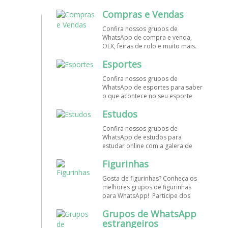
mundo. Encontre aqui os melhores
Compras e Vendas
grupos de WhatsApp é de graça!
Confira nossos grupos de
WhatsApp de compra e venda,
OLX, feiras de rolo e muito mais.
Encontre aqui os melhores grupos
Esportes
de WhatsApp é de grátis! Entre
agora!
Confira nossos grupos de
WhatsApp de esportes para saber
o que acontece no seu esporte
favorito. Encontre aqui os
Estudos
melhores grupos de WhatsApp é
de graça!
Confira nossos grupos de
WhatsApp de estudos para
estudar online com a galera de
diversos cursos. Encontre aqui os
Figurinhas
melhores grupos de WhatsApp é
de graça!
Gosta de figurinhas? Conheça os
melhores grupos de figurinhas
para WhatsApp! Participe dos
nossos grupos de WhatsApp de
Grupos de WhatsApp
figurinhas e stickers grátis.
Encontre aqui os melhores grupos
estrangeiros