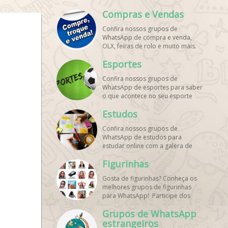
mundo. Encontre aqui os melhores
Compras e Vendas
grupos de WhatsApp é de graça!
Confira nossos grupos de
WhatsApp de compra e venda,
OLX, feiras de rolo e muito mais.
Encontre aqui os melhores grupos
Esportes
de WhatsApp é de grátis! Entre
agora!
Confira nossos grupos de
WhatsApp de esportes para saber
o que acontece no seu esporte
favorito. Encontre aqui os
Estudos
melhores grupos de WhatsApp é
de graça!
Confira nossos grupos de
WhatsApp de estudos para
estudar online com a galera de
diversos cursos. Encontre aqui os
Figurinhas
melhores grupos de WhatsApp é
de graça!
Gosta de figurinhas? Conheça os
melhores grupos de figurinhas
para WhatsApp! Participe dos
nossos grupos de WhatsApp de
Grupos de WhatsApp
figurinhas e stickers grátis.
Encontre aqui os melhores grupos
estrangeiros