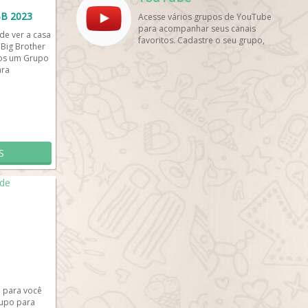
amigos!
B 2023
Acesse vários grupos de YouTube
para acompanhar seus canais
de ver a casa
favoritos. Cadastre o seu grupo,
 Big Brother
tenha muito mais visualizações e
mos um Grupo
inscritos. Encontre aqui os
ara
melhores grupos de WhatsApp, é
harmos...
rápido e grátis!
S
o para você
upo para