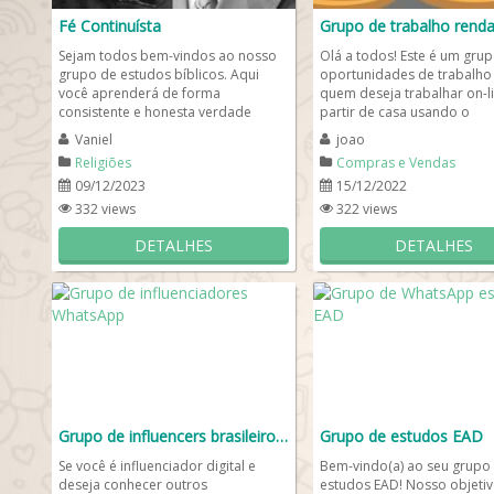
Fé Continuísta
Grupo de trabalho renda
Sejam todos bem-vindos ao nosso
Olá a todos! Este é um gru
grupo de estudos bíblicos. Aqui
oportunidades de trabalho
você aprenderá de forma
quem deseja trabalhar on-li
consistente e honesta verdade
partir de casa usando o
sobre grandes descobertas bíblicas
computador ou celular com
Vaniel
joao
que...
à...
Religiões
Compras e Vendas
09/12/2023
15/12/2022
332 views
322 views
DETALHES
DETALHES
Grupo de influencers brasileiros 🤳🏻
Grupo de estudos EAD
Se você é influenciador digital e
Bem-vindo(a) ao seu grupo
deseja conhecer outros
estudos EAD! Nosso objetiv