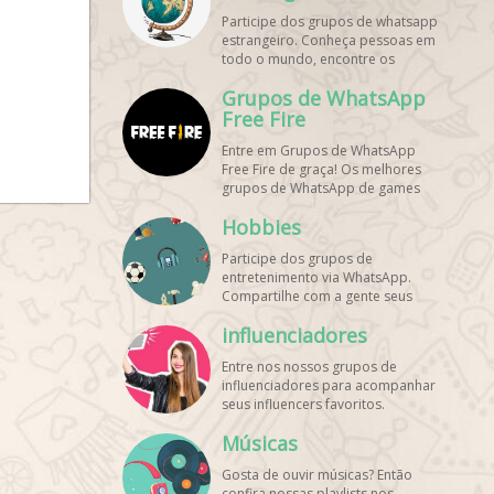
de WhatsApp e bombe seu perfil!
Participe dos grupos de whatsapp
estrangeiro. Conheça pessoas em
todo o mundo, encontre os
melhores destinos para viajar.
Grupos de WhatsApp
Encontre esses e mais grupos de
WhatsApp de graça!
Free Fire
Entre em Grupos de WhatsApp
Free Fire de graça! Os melhores
grupos de WhatsApp de games
estão aqui! Participe dos nossos
Hobbies
grupos de whats e faça novos
amigos!
Participe dos grupos de
entretenimento via WhatsApp.
Compartilhe com a gente seus
hobbies favoritos e encontre aqui
influenciadores
os melhores grupos de WhatsApp,
é grátis e divertido!
Entre nos nossos grupos de
influenciadores para acompanhar
seus influencers favoritos.
Encontre influenciadores digitais
Músicas
em todo o Brasil e o mundo!
Cadastre o seu grupo e aumente
Gosta de ouvir músicas? Então
seus seguidores!
confira nossas playlists nos