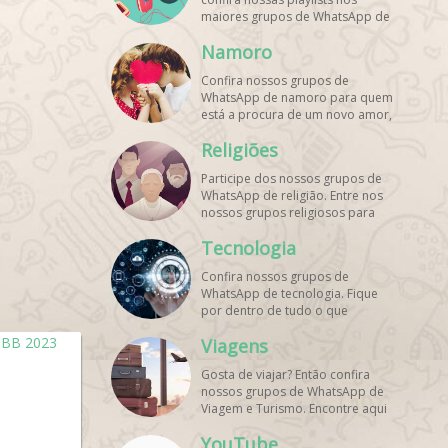
maiores grupos de WhatsApp de
músicas. Encontre aqui os
Namoro
melhores grupos de WhatsApp é
de graça!
Confira nossos grupos de
WhatsApp de namoro para quem
está a procura de um novo amor,
um crush ou contatinhos. Veja aqui
Religiões
mais grupos de WhatsApp é de
graça!
Participe dos nossos grupos de
WhatsApp de religião. Entre nos
nossos grupos religiosos para
conhecer outros membros e uma
Tecnologia
só fé! Entre agora!
Confira nossos grupos de
WhatsApp de tecnologia. Fique
por dentro de tudo o que
acontece no mundo tecnológico.
Viagens
Aqui tem os grupos de WhatsApp
é de graça!
Gosta de viajar? Então confira
nossos grupos de WhatsApp de
Viagem e Turismo. Encontre aqui
os melhores grupos de WhatsApp
YouTube
é de graça! Compartilhe com os