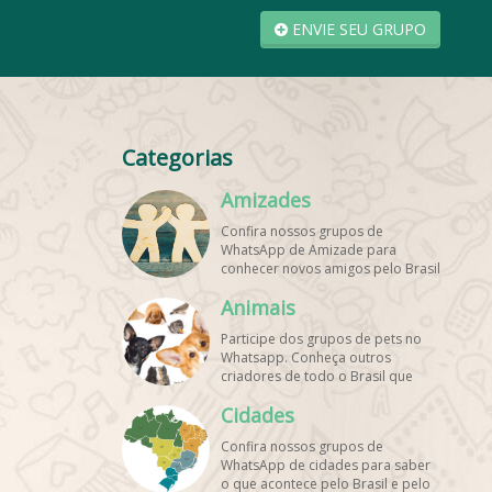
ENVIE SEU GRUPO
Categorias
Amizades
Confira nossos grupos de
WhatsApp de Amizade para
conhecer novos amigos pelo Brasil
e pelo mundo. Encontre aqui os
Animais
melhores grupos de WhatsApp é
de graça!
Participe dos grupos de pets no
Whatsapp. Conheça outros
criadores de todo o Brasil que
também amam animais e desejam
Cidades
trocar dicas sobre como cuidar
dos pets. Encontre esses e mais
Confira nossos grupos de
grupos de WhatsApp de graça!
WhatsApp de cidades para saber
o que acontece pelo Brasil e pelo