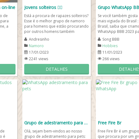
 on-line
Jovens solteiros 🏳️‍🌈
Grupo WhatsApp BB
po de
Está a procura de rapazes solteiros?
Se você também gosta 
 para
Esse é o melhor grupo de namoro
mais vigiada do Brasil :
ne, a
para homens que estão procurando
Brasil, saiba que cria
por outros homens também
WhatsApp BBB 2023 p
 acesso
solteiros. Aqui além de...
debatermos e acompan
Andresinho
Song BBB
Namoro
Hobbies
17/01/2023
11/01/2023
2241 views
266 views
DETALHES
DETALHE
Grupo de adestramento para pets🐾
Free Fire Br
 de
Olá, sejam bem-vindos ao nosso
Free Fire Br é um grup
o é
grupo de adestramento para pets:
que procura por um gr