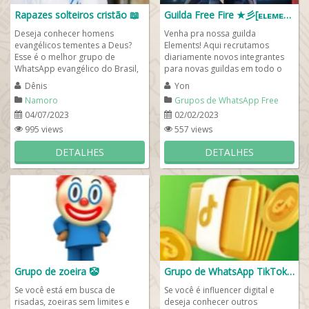
Rapazes solteiros cristão 📖
Guilda Free Fire ★彡[ᴇʟᴇᴍᴇɴᴛꜱ]彡★
Deseja conhecer homens
Venha pra nossa guilda
evangélicos tementes a Deus?
Elements! Aqui recrutamos
Esse é o melhor grupo de
diariamente novos integrantes
WhatsApp evangélico do Brasil,
para novas guildas em todo o
um grupo para evangélicos que
Brasil. Se você está procurando
Dênis
Yon
desejam conhecer...
por uma guilda...
Namoro
Grupos de WhatsApp Free
Fire
04/07/2023
02/02/2023
995 views
557 views
DETALHES
DETALHES
Grupo de zoeira 🤡
Grupo de WhatsApp TikTokers
Se você está em busca de
Se você é influencer digital e
risadas, zoeiras sem limites e
deseja conhecer outros