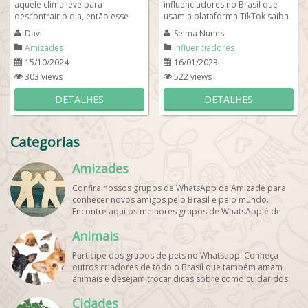
aquele clima leve para
influenciadores no Brasil que
descontrair o dia, então esse
usam a plataforma TikTok saiba
grupo é o lugar certo! Aqui, a
que este grupo de influencers foi
Davi
Selma Nunes
zoeira é...
criado...
Amizades
influenciadores
15/10/2024
16/01/2023
303 views
522 views
DETALHES
DETALHES
Categorias
Amizades
Confira nossos grupos de WhatsApp de Amizade para
conhecer novos amigos pelo Brasil e pelo mundo.
Encontre aqui os melhores grupos de WhatsApp é de
graça!
Animais
Participe dos grupos de pets no Whatsapp. Conheça
outros criadores de todo o Brasil que também amam
animais e desejam trocar dicas sobre como cuidar dos
pets. Encontre esses e mais grupos de WhatsApp de
Cidades
graça!