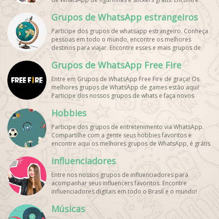
aqui os melhores grupos de WhatsApp e bombe seu
Grupos de WhatsApp estrangeiros
perfil!
Participe dos grupos de whatsapp estrangeiro. Conheça
pessoas em todo o mundo, encontre os melhores
destinos para viajar. Encontre esses e mais grupos de
WhatsApp de graça!
Grupos de WhatsApp Free Fire
Entre em Grupos de WhatsApp Free Fire de graça! Os
melhores grupos de WhatsApp de games estão aqui!
Participe dos nossos grupos de whats e faça novos
amigos!
Hobbies
Participe dos grupos de entretenimento via WhatsApp.
Compartilhe com a gente seus hobbies favoritos e
encontre aqui os melhores grupos de WhatsApp, é grátis
e divertido!
influenciadores
Entre nos nossos grupos de influenciadores para
acompanhar seus influencers favoritos. Encontre
influenciadores digitais
em todo o Brasil e o mundo!
Cadastre o seu grupo e aumente seus seguidores!
Músicas