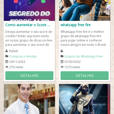
Como aumentar o Score 💳 📊
whatsapp free fire
Deseja aumentar o seu score de
Whatsapp free fire é o melhor
crédito? Então seja bem-vindo
grupo de whatsapp free fire
ao nosso grupo de dicas on-line
para jogar online e conhecer
para aumentar o seu score de
novos amigos em todo o Brasil.
crédito e conseguir
Aproveite para entrar no nosso
Rafael
empréstimos,...
grupo de...
Compras e Vendas
Grupos de WhatsApp Free
Fire
29/11/2022
07/02/2022
278 views
1570 views
DETALHES
DETALHES