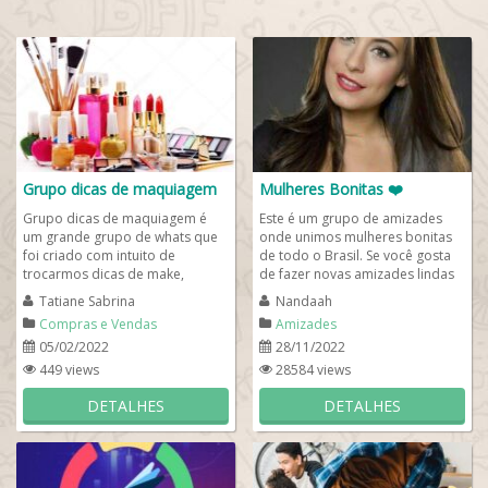
Grupo dicas de maquiagem
Mulheres Bonitas ❤️
Grupo dicas de maquiagem é
Este é um grupo de amizades
um grande grupo de whats que
onde unimos mulheres bonitas
foi criado com intuito de
de todo o Brasil. Se você gosta
trocarmos dicas de make,
de fazer novas amizades lindas
cosméticos em oferta e cupons
mulheres brasileiras, este grupo
Tatiane Sabrina
Nandaah
de descontos para...
de...
Compras e Vendas
Amizades
05/02/2022
28/11/2022
449 views
28584 views
DETALHES
DETALHES