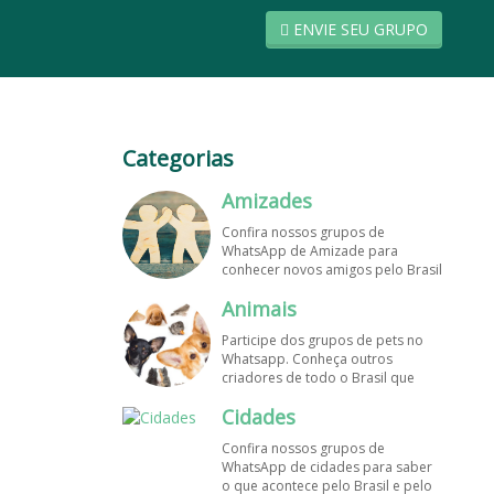
ENVIE SEU GRUPO
Categorias
Amizades
Confira nossos grupos de
WhatsApp de Amizade para
conhecer novos amigos pelo Brasil
e pelo mundo. Encontre aqui os
Animais
melhores grupos de WhatsApp é
de graça!
Participe dos grupos de pets no
Whatsapp. Conheça outros
criadores de todo o Brasil que
também amam animais e desejam
Cidades
trocar dicas sobre como cuidar
dos pets. Encontre esses e mais
Confira nossos grupos de
grupos de WhatsApp de graça!
WhatsApp de cidades para saber
o que acontece pelo Brasil e pelo