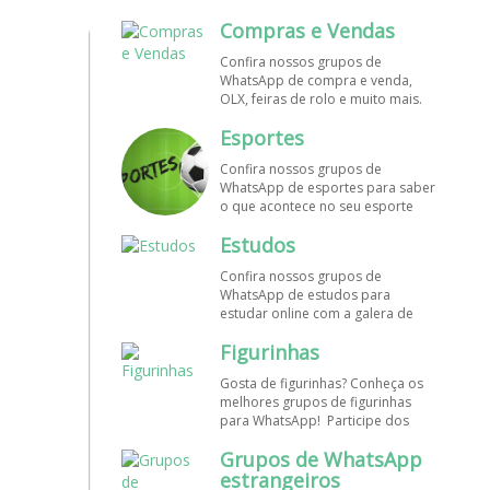
mundo. Encontre aqui os melhores
Compras e Vendas
grupos de WhatsApp é de graça!
Confira nossos grupos de
WhatsApp de compra e venda,
OLX, feiras de rolo e muito mais.
Encontre aqui os melhores grupos
Esportes
de WhatsApp é de grátis! Entre
agora!
Confira nossos grupos de
WhatsApp de esportes para saber
o que acontece no seu esporte
favorito. Encontre aqui os
Estudos
melhores grupos de WhatsApp é
de graça!
Confira nossos grupos de
WhatsApp de estudos para
estudar online com a galera de
diversos cursos. Encontre aqui os
Figurinhas
melhores grupos de WhatsApp é
de graça!
Gosta de figurinhas? Conheça os
melhores grupos de figurinhas
para WhatsApp! Participe dos
nossos grupos de WhatsApp de
Grupos de WhatsApp
figurinhas e stickers grátis.
Encontre aqui os melhores grupos
estrangeiros