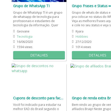
Grupo de WhatsApp TI
Grupo Frases e Status 
Grupo de WhatsApp TI é um grupo
Grupo de whats de status e
de whatsapp de tecnologia para
pra colocar no status do W
profissionais e estudantes de
Veja as melhores frases aqu
tecnologia da informação. Quer
e cole no seu status e veja 
saber como cuidar bem do seu...
status com milhares de...
Geovane
Kyara
Tecnologia
Hobbies
16/06/2020
27/12/2020
1594 views
1014 views
DETALHES
DETALHES
Cupons de desconto para faculdade
Grupo de renda extra Br
Você foi indicado para estudar na
Bem-vindo ao grupo de ve
melhor EAD do Brasil segundo o
afiliados Braip! Neste grup