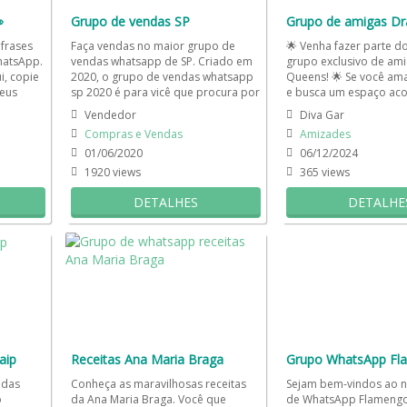

Grupo de vendas SP
 frases
Faça vendas no maior grupo de
🌟 Venha fazer parte d
hatsApp.
vendas whatsapp de SP. Criado em
grupo exclusivo de am
i, copie
2020, o grupo de vendas whatsapp
Queens! 🌟 Se você ama
seus
sp 2020 é para vicê que procura por
e busca um espaço aco
um grupo olx whatsapp,...
compartilhar...
Vendedor
Diva Gar
Compras e Vendas
Amizades
01/06/2020
06/12/2024
1920 views
365 views
DETALHES
DETALHE
aip
Receitas Ana Maria Braga
Grupo WhatsApp Fl
ndas
Conheça as maravilhosas receitas
Sejam bem-vindos ao 
o
da Ana Maria Braga. Você que
de WhatsApp Flamengo