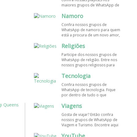
maiores grupos de WhatsApp de
músicas. Encontre aqui os
Namoro
melhores grupos de WhatsApp é
de graça!
Confira nossos grupos de
WhatsApp de namoro para quem
está a procura de um novo amor,
um crush ou contatinhos. Veja aqui
Religiões
mais grupos de WhatsApp é de
graça!
Participe dos nossos grupos de
WhatsApp de religião. Entre nos
nossos grupos religiosos para
conhecer outros membros e uma
Tecnologia
só fé! Entre agora!
Confira nossos grupos de
WhatsApp de tecnologia. Fique
por dentro de tudo o que
acontece no mundo tecnológico.
Viagens
Aqui tem os grupos de WhatsApp
é de graça!
Gosta de viajar? Então confira
nossos grupos de WhatsApp de
Viagem e Turismo. Encontre aqui
os melhores grupos de WhatsApp
YouTube
é de graça! Compartilhe com os