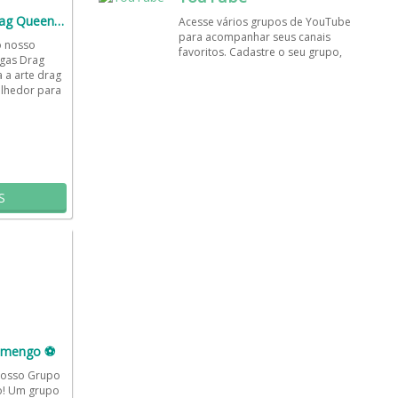
amigos!
Grupo de amigas Drag Queen👑💄
Acesse vários grupos de YouTube
para acompanhar seus canais
o nosso
favoritos. Cadastre o seu grupo,
igas Drag
tenha muito mais visualizações e
 a arte drag
inscritos. Encontre aqui os
lhedor para
melhores grupos de WhatsApp, é
rápido e grátis!
S
amengo ⚽
nosso Grupo
! Um grupo