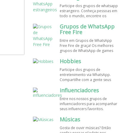
de WhatsApp e bombe seu perfil!
Participe dos grupos de whatsapp
estrangeiro. Conheça pessoas em
todo o mundo, encontre os
melhores destinos para viajar.
Grupos de WhatsApp
Encontre esses e mais grupos de
WhatsApp de graça!
Free Fire
Entre em Grupos de WhatsApp
Free Fire de graça! Os melhores
grupos de WhatsApp de games
estão aqui! Participe dos nossos
Hobbies
grupos de whats e faça novos
amigos!
Participe dos grupos de
entretenimento via WhatsApp.
Compartilhe com a gente seus
hobbies favoritos e encontre aqui
influenciadores
os melhores grupos de WhatsApp,
é grátis e divertido!
Entre nos nossos grupos de
influenciadores para acompanhar
seus influencers favoritos.
Encontre influenciadores digitais
Músicas
em todo o Brasil e o mundo!
Cadastre o seu grupo e aumente
Gosta de ouvir músicas? Então
seus seguidores!
confira nossas playlists nos