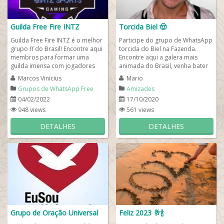
Guilda Free Fire INTZ
Torcida Biel 🤠
Guilda Free Fire INTZ é o melhor
Participe do grupo de WhatsApp
grupo ff do Brasil! Encontre aqui
torcida do Biel na Fazenda.
membros para formar uma
Encontre aqui a galera mais
guilda imensa com jogadores
animada do Brasil, venha bater
bastante ágeis e inteligentes.
aquele papo com a gente, dar
Marcos Vinicius
Mario
Todos...
muita risada...
Grupos de WhatsApp Free
Amizades
Fire
04/02/2022
17/10/2020
948 views
561 views
DETALHES
DETALHES
Grupo de Oração Universal
Feliz 2023 🥂🍾