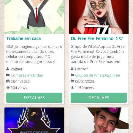
Trabalhe em casa
Du Free Fire Feminino 💄🤍
Olá! Já imaginou ganhar dinheiro
Grupo de WhatsApp da Du Free
honestamente usando o seu
Fire Feminino! Se você também
celular ou computador? O
gosta muito de jogar uma
melhor de tudo, agora isso é
partida de Free Fire mas tem
possível e não precisa de
pouco espaço, saiba que
Vagner
Everson
experiência! ...
criamos um grupo...
Compras e Vendas
Grupos de WhatsApp Free
Fire
28/11/2022
06/05/2023
304 views
1150 views
DETALHES
DETALHES