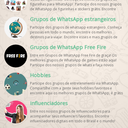
figurinhas para WhatsApp! Participe dos nossos grupos
de WhatsApp de figurinhas e stickers grátis. Encontre
aqui os melhores grupos de WhatsApp e bombe seu
Grupos de WhatsApp estrangeiros
perfil!
Participe dos grupos de whatsapp estrangeiro. Conheça
pessoas em todo o mundo, encontre os melhores
destinos para viajar. Encontre esses e mais grupos de
WhatsApp de graça!
Grupos de WhatsApp Free Fire
Entre em Grupos de WhatsApp Free Fire de graça! Os
melhores grupos de WhatsApp de games estão aqui!
Participe dos nossos grupos de whats e faça novos
amigos!
Hobbies
Participe dos grupos de entretenimento via WhatsApp.
Compartilhe com a gente seus hobbies favoritos e
encontre aqui os melhores grupos de WhatsApp, é grátis
e divertido!
influenciadores
Entre nos nossos grupos de influenciadores para
acompanhar seus influencers favoritos. Encontre
influenciadores digitais
em todo o Brasil e o mundo!
Cadastre o seu grupo e aumente seus seguidores!