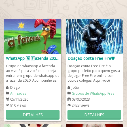
WhatsApp 🇦​ 🇫​azenda 2020 🤠🐔
Doação conta Free Fire🛡️
Grupo de whatsapp a fazenda
Doação conta Free Fire é o
ao vivo é para você que deseja
grupo perfeito para quem gosta
entrar em grupo de whatsapp de
de jogar Free Fire online com
a fazenda 2020. Acompanhe as
outros colegas! Aqui, você
notícias que acabaram de sair
poderá doar e receber contas
Diego
João
do r7 a...
premium,...
Amizades
Grupos de WhatsApp Free
Fire
05/11/2020
03/02/2023
910 views
2423 views
DETALHES
DETALHES