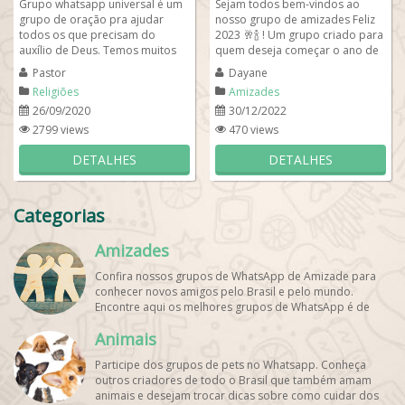
Grupo whatsapp universal é um
Sejam todos bem-vindos ao
grupo de oração pra ajudar
nosso grupo de amizades Feliz
todos os que precisam do
2023 🥂🍾 ! Um grupo criado para
auxílio de Deus. Temos muitos
quem deseja começar o ano de
obreiros no grupo prontos a
2023 com o pé direito,
Pastor
Dayane
ajudar a...
conhecer...
Religiões
Amizades
26/09/2020
30/12/2022
2799 views
470 views
DETALHES
DETALHES
Categorias
Amizades
Confira nossos grupos de WhatsApp de Amizade para
conhecer novos amigos pelo Brasil e pelo mundo.
Encontre aqui os melhores grupos de WhatsApp é de
graça!
Animais
Participe dos grupos de pets no Whatsapp. Conheça
outros criadores de todo o Brasil que também amam
animais e desejam trocar dicas sobre como cuidar dos