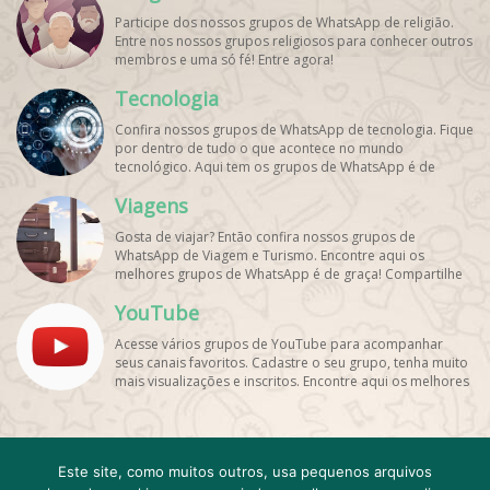
Participe dos nossos grupos de WhatsApp de religião.
Entre nos nossos grupos religiosos para conhecer outros
membros e uma só fé! Entre agora!
Tecnologia
Confira nossos grupos de WhatsApp de tecnologia. Fique
por dentro de tudo o que acontece no mundo
tecnológico. Aqui tem os grupos de WhatsApp é de
graça!
Viagens
Gosta de viajar? Então confira nossos grupos de
WhatsApp de Viagem e Turismo. Encontre aqui os
melhores grupos de WhatsApp é de graça! Compartilhe
com os amigos!
YouTube
Acesse vários grupos de YouTube para acompanhar
seus canais favoritos. Cadastre o seu grupo, tenha muito
mais visualizações e inscritos. Encontre aqui os melhores
grupos de WhatsApp, é rápido e grátis!
Cadastro
Contato
Este site, como muitos outros, usa pequenos arquivos
Emojis e emoticons Para WhatsApp
FAQ