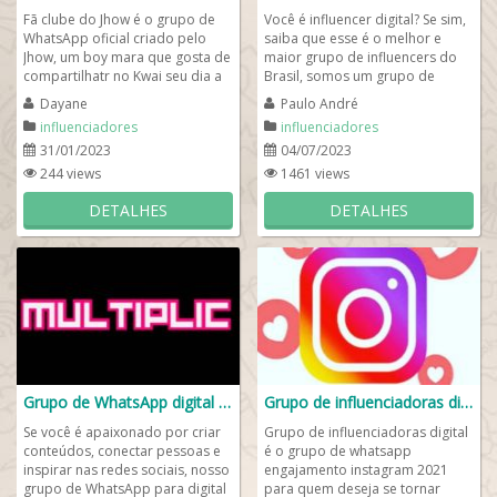
Fã clube do Jhow é o grupo de
Você é influencer digital? Se sim,
WhatsApp oficial criado pelo
saiba que esse é o melhor e
Jhow, um boy mara que gosta de
maior grupo de influencers do
compartilhatr no Kwai seu dia a
Brasil, somos um grupo de
dia com suas fãs. Aqui no
WhatsApp para influenciadores
Dayane
Paulo André
nosso...
digital...
influenciadores
influenciadores
31/01/2023
04/07/2023
244 views
1461 views
DETALHES
DETALHES
Grupo de WhatsApp digital influencer 🤳🏻
Grupo de influenciadoras digital ✨
Se você é apaixonado por criar
Grupo de influenciadoras digital
conteúdos, conectar pessoas e
é o grupo de whatsapp
inspirar nas redes sociais, nosso
engajamento instagram 2021
grupo de WhatsApp para digital
para quem deseja se tornar