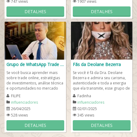
747 views
1907 views
DETALHES
DETALHES
Grupo de WhatsApp Trade Online 📈
Fãs da Deolane Bezerra
Se você busca aprender mais
Se você é fã da Dra. Deolane
sobre trade online, estratégias
Bezerra e admira seu carisma,
de investimentos, análise técnica
autenticidade e toda a energia
e oportunidades no mercado
que ela transmite, esse grupo de
financeiro, esse grupo de
whats é o lugar certo para
FILIPE
Fadinha
WhatsApp...
você....
influenciadores
influenciadores
26/04/2025
02/01/2025
528 views
345 views
DETALHES
DETALHES