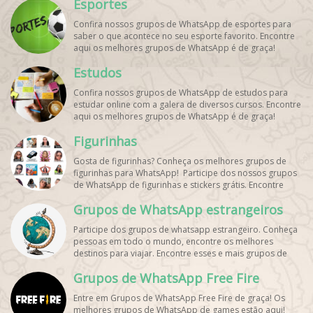
Esportes
Confira nossos grupos de WhatsApp de esportes para
saber o que acontece no seu esporte favorito. Encontre
aqui os melhores grupos de WhatsApp é de graça!
Estudos
Confira nossos grupos de WhatsApp de estudos para
estudar online com a galera de diversos cursos. Encontre
aqui os melhores grupos de WhatsApp é de graça!
Figurinhas
Gosta de figurinhas? Conheça os melhores grupos de
figurinhas para WhatsApp! Participe dos nossos grupos
de WhatsApp de figurinhas e stickers grátis. Encontre
aqui os melhores grupos de WhatsApp e bombe seu
Grupos de WhatsApp estrangeiros
perfil!
Participe dos grupos de whatsapp estrangeiro. Conheça
pessoas em todo o mundo, encontre os melhores
destinos para viajar. Encontre esses e mais grupos de
WhatsApp de graça!
Grupos de WhatsApp Free Fire
Entre em Grupos de WhatsApp Free Fire de graça! Os
melhores grupos de WhatsApp de games estão aqui!