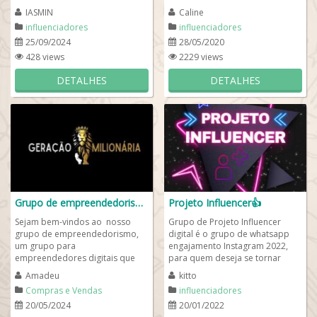
influencers é o lugar certo...
influencer e conquistar milhões
IASMIN
Caline
de seguidores na...
influenciadores
influenciadores
25/09/2024
28/05/2020
428 views
2229 views
DETALHES
DETALHES
Grupo de empreendedorismo Digital 📲
Projeto Influencer👍
Sejam bem-vindos ao nosso
Grupo de Projeto Influencer
grupo de empreendedorismo,
digital é o grupo de whatsapp
um grupo para
engajamento Instagram 2022,
empreendedores digitais que
para quem deseja se tornar
usam as redes sociais para
digital influencer . Aqui fazemos
Amadeu
kitto
movimentar a economia de
sorteio...
Compras e Vendas
influenciadores
forma...
20/05/2024
20/01/2022