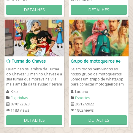
DETALHES
DETALHES
📺 Turma do Chaves
Grupo de motoqueiros 🏍
Quem não se lembra da Turma
Sejam todos bem-vindos ao
do Chaves? O menino Chaves e a
nosso grupo de motoqueiros!
sua turma que morava na Vila
Somos um grupo de WhatsApp
mais amada da televisão fizeram
para conectar motoqueiros em
parte da infância de muita gente,
todo o Brasil e se você for
Kiko
Luciano
com...
motoqueiro, saiba ue...
Figurinhas
Esportes
07/01/2023
26/12/2022
1183 views
1802 views
DETALHES
DETALHES