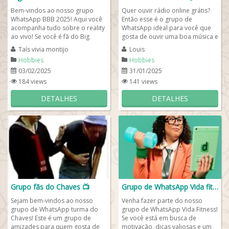
Bem-vindos ao nosso grupo
Quer ouvir rádio online grátis?
WhatsApp BBB 2025! Aqui você
Então esse é o grupo de
acompanha tudo sobre o reality
WhatsApp ideal para você que
ao vivo! Se você é fã do Big
gosta de ouvir uma boa música e
Brother Brasil 2025 (BBB 25) e
se manter sempre informado
Taís vivia montijo
Louis
quer...
com as...
Hobbies
Hobbies
03/02/2025
31/01/2025
184 views
141 views
DETALHES
DETALHES
Grupo fãs do Chaves 📺
Grupo de WhatsApp Vida fitness 💪🏻🤸🏻🥗
Sejam bem-vindos ao nosso
Venha fazer parte do nosso
grupo de WhatsApp turma do
grupo de WhatsApp Vida Fitness!
Chaves! Este é um grupo de
Se você está em busca de
amizades para quem gosta de
motivação, dicas valiosas e um