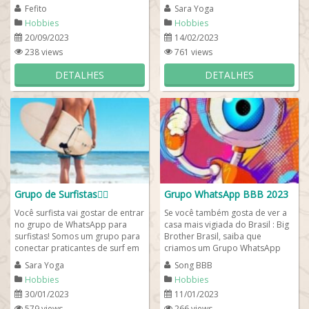
Lobo, o nosso grupo de Whats
reunir pessoas que buscam por
Fefito
Sara Yoga
foi criado para...
uma vida...
Hobbies
Hobbies
20/09/2023
14/02/2023
238 views
761 views
DETALHES
DETALHES
Grupo de Surfistas🏄‍♀️
Grupo WhatsApp BBB 2023
Você surfista vai gostar de entrar
Se você também gosta de ver a
no grupo de WhatsApp para
casa mais vigiada do Brasil : Big
surfistas! Somos um grupo para
Brother Brasil, saiba que
conectar praticantes de surf em
criamos um Grupo WhatsApp
todo o Brasil para surfistas...
BBB 2023 para debatermos e
Sara Yoga
Song BBB
acompanharmos...
Hobbies
Hobbies
30/01/2023
11/01/2023
579 views
266 views