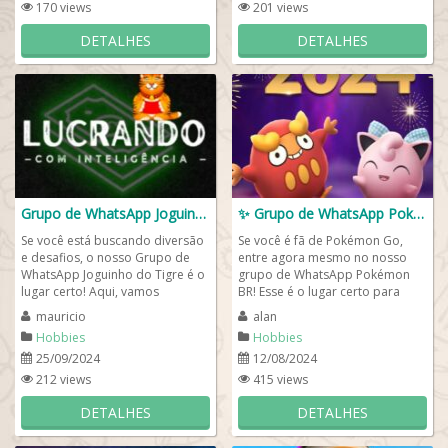
170 views
201 views
DETALHES
DETALHES
Grupo de WhatsApp Joguinho do tigre 🐯
✨ Grupo de WhatsApp Pokémon BR 💫🦊
Se você está buscando diversão
Se você é fã de Pokémon Go,
e desafios, o nosso Grupo de
entre agora mesmo no nosso
WhatsApp Joguinho do Tigre é o
grupo de WhatsApp Pokémon
lugar certo! Aqui, vamos
BR! Esse é o lugar certo para
compartilhar estratégias, dicas
você que gosta de fazer novas
mauricio
alan
e,...
amizades por...
Hobbies
Hobbies
25/09/2024
12/08/2024
212 views
415 views
DETALHES
DETALHES