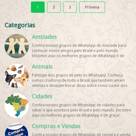
1
2
3
Próxima
Categorias
Amizades
Confira nossos grupos de WhatsApp de Amizade para
conhecer novos amigos pelo Brasil e pelo mundo.
Encontre aqui os melhores grupos de WhatsApp é de
graça!
Animais
Participe dos grupos de pets no Whatsapp. Conheça
outros criadores de todo o Brasil que também amam
animais e desejam trocar dicas sobre como cuidar dos
pets. Encontre esses e mais grupos de WhatsApp de
Cidades
graça!
Confira nossos grupos de WhatsApp de cidades para
saber o que acontece pelo Brasil e pelo mundo. Encontre
aqui os melhores grupos de WhatsApp é de graça!
Compras e Vendas
Confira nossos grupos de WhatsApp de compra e venda,