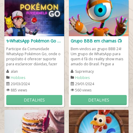
✨WhatsApp Pokémon Go 💫🦊
Grupo BBB em chamas 📺
Participe da Comunidade
Bem-vindos ao grupo BBB 24!
WhatsApp Pokémon Go, onde o
Um grupo de WhatsApp para
propósito é oferecer suporte
quem é fã do reality show mais
para esclarecer dúvidas, fazer
amado do Brasil. Pegue a
novas amizades, realizar trocas
pipoca, respire fundo e
alan
Supremacy
de Pokémons...
aproveite para...
Hobbies
Hobbies
20/03/2024
29/01/2024
885 views
560 views
DETALHES
DETALHES