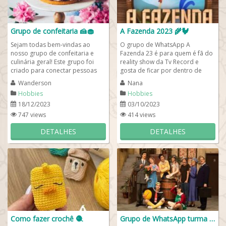
Grupo de confeitaria 🍰🧁
A Fazenda 2023 🌾🐓
Sejam todas bem-vindas ao
O grupo de WhatsApp A
nosso grupo de confeitaria e
Fazenda 23 é para quem é fã do
culinária geral! Este grupo foi
reality show da Tv Record e
criado para conectar pessoas
gosta de ficar por dentro de
que gostam de confeitaria e
tudo o que acontece na Fazenda
Wanderson
Nana
outros tipos de...
mais vigiada do...
Hobbies
Hobbies
18/12/2023
03/10/2023
747 views
414 views
DETALHES
DETALHES
Como fazer crochê 🧶
Grupo de WhatsApp turma do Chaves 🛢