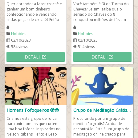
Quer aprender a fazer crochê e
Você também é fã da Turma do
ganhar um bom dinheiro
Chaves? Se sim, saiba que o
confeccionando e vendendo
seriado do Chaves do 8
lindas peças de crochê? Então
conquistou milhões de fãs em
entre no nosso grupo de
todo o mundo e no Brasil ele
WhatsApp para aprender...
marcou a...
Hobbies
Hobbies
02/10/2023
02/10/2023
584 views
514 views
DETALHES
DETALHES
Homens Fofoqueiros 🫣😳
Grupo de Meditação Grátis 🧘🏻‍♀️🧘🏼‍♂️
Criamos este grupo de fofca
Procurando por um grupo de
para unir homens que curtem
meditação grátis? Acaba de
uma boa fofoca! Inspirados no
encontrá-lo! Este é um grupo de
Nelson Rubens, Fefito e Leão
meditação online criado para