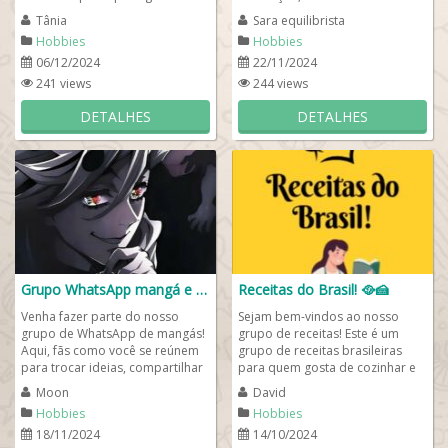
assistir ao seriado Chaves e dar
espaço para compartilhar sua
Tânia
Sara equilibrista
bias risadas com o...
jornada...
Hobbies
Hobbies
06/12/2024
22/11/2024
241 views
244 views
DETALHES
DETALHES
Grupo WhatsApp mangá e anime
Receitas do Brasil! 🥘🍰
Venha fazer parte do nosso
Sejam bem-vindos ao nosso
grupo de WhatsApp de mangás!
grupo de receitas! Este é um
Aqui, fãs como você se reúnem
grupo de receitas brasileiras
para trocar ideias, compartilhar
para quem gosta de cozinhar e
recomendações, teorias, memes
fazer novas amizades pelo Brasil
Moon
David
e,...
e pelo...
Hobbies
Hobbies
18/11/2024
14/10/2024