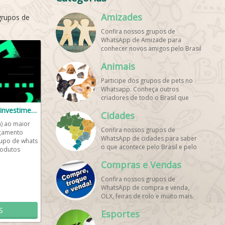
Amizades
grupos de
Confira nossos grupos de
WhatsApp de Amizade para
conhecer novos amigos pelo Brasil
e pelo mundo. Encontre aqui os
Animais
melhores grupos de WhatsApp é
de graça!
Participe dos grupos de pets no
Whatsapp. Conheça outros
criadores de todo o Brasil que
também amam animais e desejam
Canal de Finanças e investimentos
Cidades
trocar dicas sobre como cuidar
dos pets. Encontre esses e mais
) ao maior
Confira nossos grupos de
grupos de WhatsApp de graça!
rçamento
WhatsApp de cidades para saber
rupo de whats
o que acontece pelo Brasil e pelo
rodutos
mundo. Encontre aqui os melhores
 o...
Compras e Vendas
grupos de WhatsApp é de graça!
Confira nossos grupos de
WhatsApp de compra e venda,
OLX, feiras de rolo e muito mais.
Encontre aqui os melhores grupos
S
Esportes
de WhatsApp é de grátis! Entre
agora!