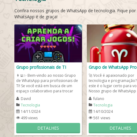
Confira nossos grupos de WhatsApp de tecnologia. Fique por
WhatsApp é de graça!
Grupo profissionais de TI
👨‍💻✨ Bem-vindo ao nosso Grupo
🚀 Você é apaixonado por
de WhatsApp para profissionais de
tecnologia e programação? 
TI! Se você está em busca de um
este é o lugar certo para vo
espaço colaborativo para trocar
Nosso grupo de WhatsApp
ideias,...
Programadores é feito para
David
fulano
Tecnologia
Tecnologia
14/11/2024
14/10/2024
499 views
561 views
DETALHES
DETALHES