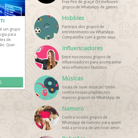
Free Fire de graça! Os melhores
grupos de WhatsApp de games
estão aqui! Participe dos nossos
Hobbies
grupos de whats e faça novos
TI
amigos!
Participe dos grupos de
 é um grupo
entretenimento via WhatsApp.
ogia para
Compartilhe com a gente seus
tes de
hobbies favoritos e encontre aqui
ão. Quer
influenciadores
os melhores grupos de WhatsApp,
do seu...
é grátis e divertido!
Entre nos nossos grupos de
influenciadores para acompanhar
seus influencers favoritos.
Encontre influenciadores digitais
Músicas
em todo o Brasil e o mundo!
S
Cadastre o seu grupo e aumente
Gosta de ouvir músicas? Então
seus seguidores!
confira nossas playlists nos
maiores grupos de WhatsApp de
músicas. Encontre aqui os
Namoro
melhores grupos de WhatsApp é
de graça!
Confira nossos grupos de
WhatsApp de namoro para quem
está a procura de um novo amor,
um crush ou contatinhos. Veja aqui