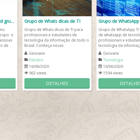
Desenvolvedores Android grupo 📲
Grupo de Whats dicas de TI
Grupo de WhatsApp 
 no
Grupo de Whats dicas de TI para
Grupo de WhatsApp TI
grupo o
profissionais e estudantes de
de whatsapp de tecnol
pessoas
tecnologia da informação de todo o
profissionais e estudan
ão de
Brasil. Conheça novas
tecnologia da informaç
oportunidades nesta incrível...
saber como cuidar bem 
Geovane
Geovane
Estudos
Tecnologia
16/06/2020
16/06/2020
962 views
1594 views
DETALHES
DETALHE