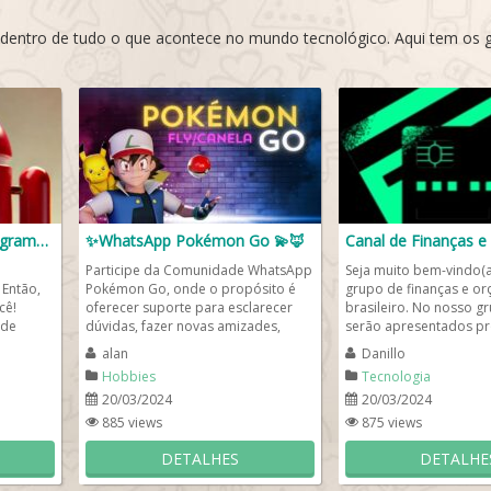
 dentro de tudo o que acontece no mundo tecnológico. Aqui tem os 
Grupo de WhatsApp Programadores
✨WhatsApp Pokémon Go 💫🦊
Participe da Comunidade WhatsApp
Seja muito bem-vindo(a
Então,
Pokémon Go, onde o propósito é
grupo de finanças e o
cê!
oferecer suporte para esclarecer
brasileiro. No nosso g
 de
dúvidas, fazer novas amizades,
serão apresentados p
 quem...
realizar trocas de Pokémons...
financeiros para facilitar
alan
Danillo
Hobbies
Tecnologia
20/03/2024
20/03/2024
885 views
875 views
DETALHES
DETALHE