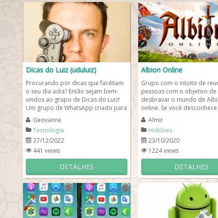
Dicas do Luiz (uduluiz)
Albion Online
Procurando por dicas que facilitam
Grupo com o intuito de reun
o seu dia adia? Então sejam bem-
pessoas com o objetivo de
vindos ao grupo de Dicas do Luiz!
desbravar o mundo de Alb
Um grupo de WhatsApp criado para
online. Se você desconhece 
compartilhar com vocês...
funciona mais ou menos as
Geovanne
Almir
Em ...
Tecnologia
Hobbies
27/12/2022
23/10/2020
441 views
1224 views
DETALHES
DETALHES