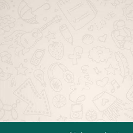
Cadastro
Contato
Emojis e emoticons Para W