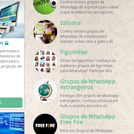
Confira nossos grupos de
WhatsApp de esportes para saber
o que acontece no seu esporte
favorito. Encontre aqui os
Estudos
melhores grupos de WhatsApp é
de graça!
Confira nossos grupos de
WhatsApp de estudos para
estudar online com a galera de
s 💻
diversos cursos. Encontre aqui os
 webmasters
Figurinhas
melhores grupos de WhatsApp é
olvedores de
de graça!
Gosta de figurinhas? Conheça os
webmasters
melhores grupos de figurinhas
 projeção de
para WhatsApp! Participe dos
nossos grupos de WhatsApp de
Grupos de WhatsApp
figurinhas e stickers grátis.
Encontre aqui os melhores grupos
estrangeiros
de WhatsApp e bombe seu perfil!
Participe dos grupos de whatsapp
estrangeiro. Conheça pessoas em
S
todo o mundo, encontre os
melhores destinos para viajar.
Grupos de WhatsApp
Encontre esses e mais grupos de
WhatsApp de graça!
Free Fire
Entre em Grupos de WhatsApp