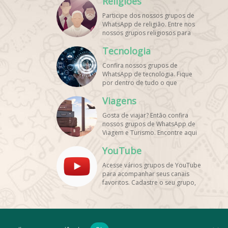
Religiões
mais grupos de WhatsApp é de
graça!
Participe dos nossos grupos de
WhatsApp de religião. Entre nos
nossos grupos religiosos para
conhecer outros membros e uma
Tecnologia
só fé! Entre agora!
Confira nossos grupos de
WhatsApp de tecnologia. Fique
por dentro de tudo o que
acontece no mundo tecnológico.
Viagens
Aqui tem os grupos de WhatsApp
é de graça!
Gosta de viajar? Então confira
nossos grupos de WhatsApp de
Viagem e Turismo. Encontre aqui
os melhores grupos de WhatsApp
YouTube
é de graça! Compartilhe com os
amigos!
Acesse vários grupos de YouTube
para acompanhar seus canais
favoritos. Cadastre o seu grupo,
tenha muito mais visualizações e
inscritos. Encontre aqui os
melhores grupos de WhatsApp, é
rápido e grátis!
resultado
Sobre
Termos de Uso e Privacidade