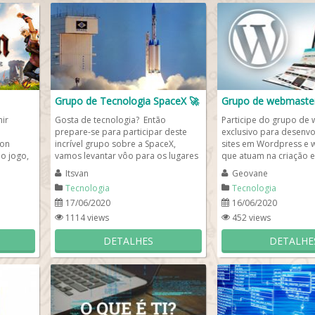
Grupo de Tecnologia SpaceX 🚀
Grupo de webmaster
ir
Gosta de tecnologia? Então
Participe do grupo de
prepare-se para participar deste
exclusivo para desenv
ion
incrível grupo sobre a SpaceX,
sites em Wordpress e 
o jogo,
vamos levantar vôo para os lugares
que atuam na criação e
sim:
inimagináveis, rumo a Lua!...
sites. A ideia deste...
Itsvan
Geovane
Tecnologia
Tecnologia
17/06/2020
16/06/2020
1114 views
452 views
DETALHES
DETALHE