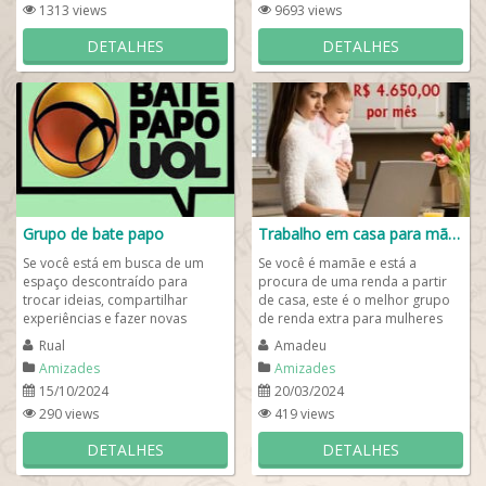
1313 views
9693 views
DETALHES
DETALHES
Grupo de bate papo
Trabalho em casa para mães 👩‍👧‍👦
Se você está em busca de um
Se você é mamãe e está a
espaço descontraído para
procura de uma renda a partir
trocar ideias, compartilhar
de casa, este é o melhor grupo
experiências e fazer novas
de renda extra para mulheres
amizades, nosso grupo de bate-
que são mães e precisam ter
Rual
Amadeu
papo é o lugar...
uma fonte...
Amizades
Amizades
15/10/2024
20/03/2024
290 views
419 views
DETALHES
DETALHES