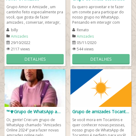
Grupo Amor e Amizade , um
Eu quero aproveitar e te fazer
cantinho feito especialmente pra
um convite para participar do
você, que gosta de fazer
nosso grupo no WhatsApp.
amizades , conversar, interagir,
Pensando em interagir com
conhecer pessoas novas! entrou
clientes e amigos criei o um
billy
Renato
pelo...
grupo de whats...
Amizades
Amizades
29/10/2022
05/11/2020
2117 views
544 views
DETALHES
DETALHES
™🍄Grupo de WhatsApp amizades online 2024🤣🔥
Grupo de amizades Tocantins (TO)🌅
Oi, gente! Criei um grupo de
Se você mora em Tocantins e
WhatsApp chamado "Amizades
quer conhecer novas pessoas,
Online 2024" para fazer novas
nosso grupo de WhatsApp de
amizades online pelo
Tocantins é perfeito para você!