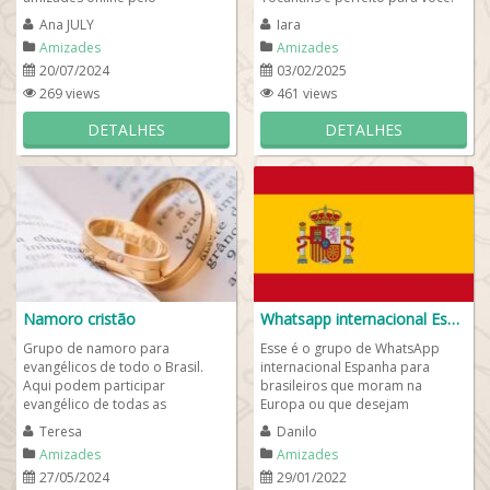
WhatsApp. O objetivo deste
Entre e faça parte dessa rede
Ana JULY
Iara
grupo de amigos virtuais...
de...
Amizades
Amizades
20/07/2024
03/02/2025
269 views
461 views
DETALHES
DETALHES
Namoro cristão
Whatsapp internacional Espanha 🇪🇸
Grupo de namoro para
Esse é o grupo de WhatsApp
evangélicos de todo o Brasil.
internacional Espanha para
Aqui podem participar
brasileiros que moram na
evangélico de todas as
Europa ou que desejam
denominações cristãs desde que
conhecer a Espanha. Faça novos
Teresa
Danilo
mantenham o respeito com as...
amigos por esse...
Amizades
Amizades
27/05/2024
29/01/2022