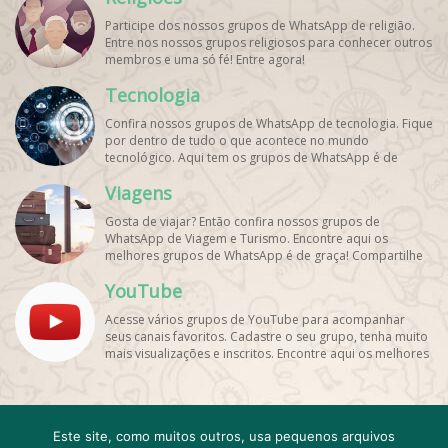
Participe dos nossos grupos de WhatsApp de religião.
Entre nos nossos grupos religiosos para conhecer outros
membros e uma só fé! Entre agora!
Tecnologia
Confira nossos grupos de WhatsApp de tecnologia. Fique
por dentro de tudo o que acontece no mundo
tecnológico. Aqui tem os grupos de WhatsApp é de
graça!
Viagens
Gosta de viajar? Então confira nossos grupos de
WhatsApp de Viagem e Turismo. Encontre aqui os
melhores grupos de WhatsApp é de graça! Compartilhe
com os amigos!
YouTube
Acesse vários grupos de YouTube para acompanhar
seus canais favoritos. Cadastre o seu grupo, tenha muito
mais visualizações e inscritos. Encontre aqui os melhores
grupos de WhatsApp, é rápido e grátis!
Cadastro
Contato
Este site, como muitos outros, usa pequenos arquivos
Emojis e emoticons Para WhatsApp
FAQ