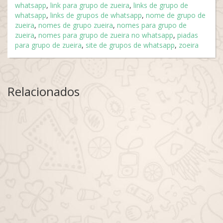
whatsapp
,
link para grupo de zueira
,
links de grupo de
whatsapp
,
links de grupos de whatsapp
,
nome de grupo de
zueira
,
nomes de grupo zueira
,
nomes para grupo de
zueira
,
nomes para grupo de zueira no whatsapp
,
piadas
para grupo de zueira
,
site de grupos de whatsapp
,
zoeira
Relacionados