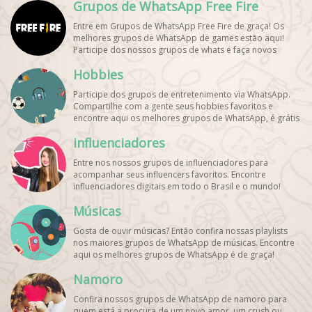
Grupos de WhatsApp Free Fire
Entre em Grupos de WhatsApp Free Fire de graça! Os
melhores grupos de WhatsApp de games estão aqui!
Participe dos nossos grupos de whats e faça novos
amigos!
Hobbies
Participe dos grupos de entretenimento via WhatsApp.
Compartilhe com a gente seus hobbies favoritos e
encontre aqui os melhores grupos de WhatsApp, é grátis
e divertido!
influenciadores
Entre nos nossos grupos de influenciadores para
acompanhar seus influencers favoritos. Encontre
influenciadores digitais
em todo o Brasil e o mundo!
Cadastre o seu grupo e aumente seus seguidores!
Músicas
Gosta de ouvir músicas? Então confira nossas playlists
nos maiores grupos de WhatsApp de músicas. Encontre
aqui os melhores grupos de WhatsApp é de graça!
Namoro
Confira nossos grupos de WhatsApp de namoro para
quem está a procura de um novo amor, um crush ou