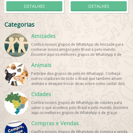
DETALHES
DETALHES
Categorias
Amizades
Confira nossos grupos de WhatsApp de Amizade para
conhecer novos amigos pelo Brasil e pelo mundo.
Encontre aqui os melhores grupos de WhatsApp é de
graça!
Animais
Participe dos grupos de pets no Whatsapp. Conheça
outros criadores de todo o Brasil que também amam
animais e desejam trocar dicas sobre como cuidar dos
pets. Encontre esses e mais grupos de WhatsApp de
Cidades
graça!
Confira nossos grupos de WhatsApp de cidades para
saber o que acontece pelo Brasil e pelo mundo. Encontre
aqui os melhores grupos de WhatsApp é de graça!
Compras e Vendas
Confira nossos grupos de WhatsApp de compra e venda,