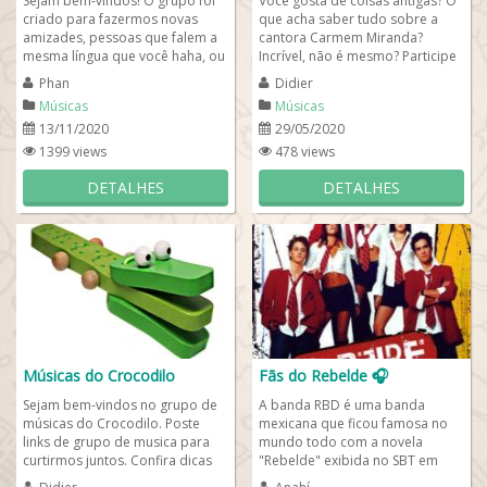
Sejam bem-vindos! O grupo foi
Você gosta de coisas antigas? O
criado para fazermos novas
que acha saber tudo sobre a
amizades, pessoas que falem a
cantora Carmem Miranda?
mesma língua que você haha, ou
Incrível, não é mesmo? Participe
seja, para músicos cristãos que...
do melhor grupo de musicas
Phan
Didier
whatsapp...
Músicas
Músicas
13/11/2020
29/05/2020
1399 views
478 views
DETALHES
DETALHES
Músicas do Crocodilo
Fãs do Rebelde 🎧
Sejam bem-vindos no grupo de
A banda RBD é uma banda
músicas do Crocodilo. Poste
mexicana que ficou famosa no
links de grupo de musica para
mundo todo com a novela
curtirmos juntos. Confira dicas
"Rebelde" exibida no SBT em
de link de grupos de musicas
2005. Conquistou crianças,