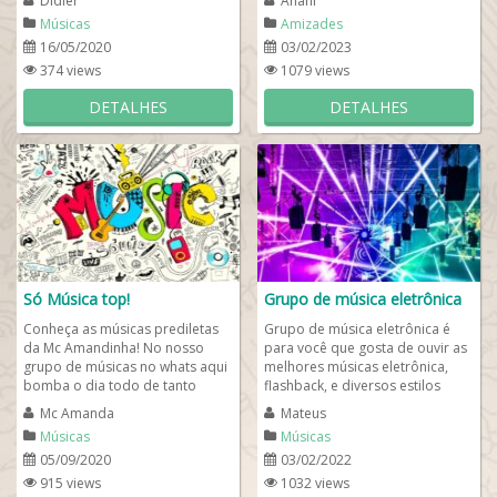
Didier
Anahí
sertanejas,...
adolescentes e adultos em...
Músicas
Amizades
16/05/2020
03/02/2023
374 views
1079 views
DETALHES
DETALHES
Só Música top!
Grupo de música eletrônica
Conheça as músicas prediletas
Grupo de música eletrônica é
da Mc Amandinha! No nosso
para você que gosta de ouvir as
grupo de músicas no whats aqui
melhores músicas eletrônica,
bomba o dia todo de tanto
flashback, e diversos estilos
conteúdo legal. Todas as
musicais, dentre eles o Kpop !...
Mc Amanda
Mateus
melhores músicas...
Músicas
Músicas
05/09/2020
03/02/2022
915 views
1032 views