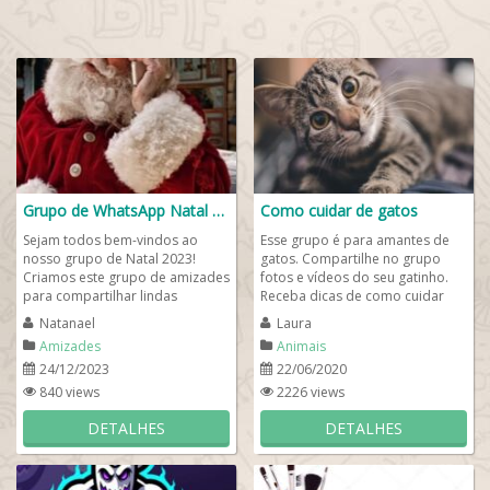
Grupo de WhatsApp Natal 🎄🧑🏻‍🎄🎅🏻
Como cuidar de gatos
Sejam todos bem-vindos ao
Esse grupo é para amantes de
nosso grupo de Natal 2023!
gatos. Compartilhe no grupo
Criamos este grupo de amizades
fotos e vídeos do seu gatinho.
para compartilhar lindas
Receba dicas de como cuidar
mensagens de Natal com os
melhor do seu pet. Conheça as
Natanael
Laura
amigos, a família e...
dicas...
Amizades
Animais
24/12/2023
22/06/2020
840 views
2226 views
DETALHES
DETALHES