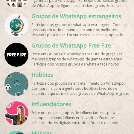
figurinhas para WhatsApp! Participe dos nossos grupos
de WhatsApp de figurinhas e stickers grátis. Encontre
aqui os melhores grupos de WhatsApp e bombe seu
Grupos de WhatsApp estrangeiros
perfil!
Participe dos grupos de whatsapp estrangeiro. Conheça
pessoas em todo o mundo, encontre os melhores
destinos para viajar. Encontre esses e mais grupos de
WhatsApp de graça!
Grupos de WhatsApp Free Fire
Entre em Grupos de WhatsApp Free Fire de graça! Os
melhores grupos de WhatsApp de games estão aqui!
Participe dos nossos grupos de whats e faça novos
amigos!
Hobbies
Participe dos grupos de entretenimento via WhatsApp.
Compartilhe com a gente seus hobbies favoritos e
encontre aqui os melhores grupos de WhatsApp, é grátis
e divertido!
influenciadores
Entre nos nossos grupos de influenciadores para
acompanhar seus influencers favoritos. Encontre
influenciadores digitais
em todo o Brasil e o mundo!
Cadastre o seu grupo e aumente seus seguidores!
Músicas