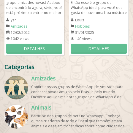
grupo amizades novas? Acabou
Então esse é o grupo de
de encontrá-lo agora, sério, você
WhatsApp ideal para você que
está próximo a entrar no melhor
gosta de ouvir uma boa música e
grupo de novas amizades do
se manter sempre informado
yan
Louis
Brasil....
com as...
Amizades
Hobbies
12/02/2022
31/01/2025
1042 views
140 views
DETALHES
DETALHES
Categorias
Amizades
Confira nossos grupos de WhatsApp de Amizade para
conhecer novos amigos pelo Brasil e pelo mundo.
Encontre aqui os melhores grupos de WhatsApp é de
graça!
Animais
Participe dos grupos de pets no Whatsapp. Conheça
outros criadores de todo o Brasil que também amam
animais e desejam trocar dicas sobre como cuidar dos
pets. Encontre esses e mais grupos de WhatsApp de