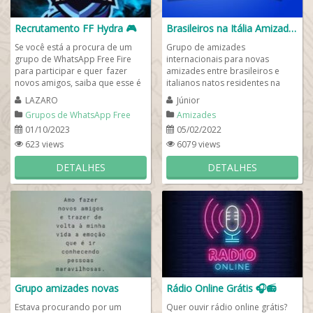
Recrutamento FF Hydra 🎮
Brasileiros na Itália Amizades
Se você está a procura de um
Grupo de amizades
grupo de WhatsApp Free Fire
internacionais para novas
para participar e quer fazer
amizades entre brasileiros e
novos amigos, saiba que esse é
italianos natos residentes na
certamente o melhor grupo de
Itália para troca de informações
LAZARO
Júnior
guilda...
construtivas,...
Grupos de WhatsApp Free
Amizades
Fire
01/10/2023
05/02/2022
623 views
6079 views
DETALHES
DETALHES
Grupo amizades novas
Rádio Online Grátis 🎧📻
Estava procurando por um
Quer ouvir rádio online grátis?