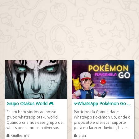
Grupo Otakus World 🎮
✨WhatsApp Pokémon Go 💫🦊
Sejam bem-vindos ao nosso
Participe da Comunidade
grupo whatsapp otaku world.
WhatsApp Pokémon Go, onde o
Quando criamos esse grupo de
propósito é oferecer suporte
whats pensamos em diversos
para esclarecer dúvidas, fazer
nomes para grupos de otakus
novas amizades, realizar trocas
Guilherme
alan
porém alguns bem...
de Pokémons...