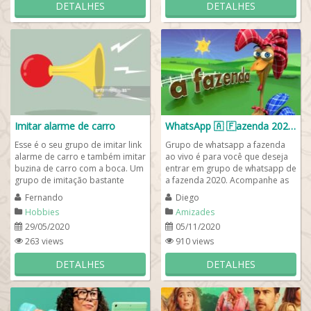
DETALHES
DETALHES
Imitar alarme de carro
WhatsApp 🇦​ 🇫​azenda 2020 🤠🐔
Esse é o seu grupo de imitar link
Grupo de whatsapp a fazenda
alarme de carro e também imitar
ao vivo é para você que deseja
buzina de carro com a boca. Um
entrar em grupo de whatsapp de
grupo de imitação bastante
a fazenda 2020. Acompanhe as
agitado cheio de babaquices e...
notícias que acabaram de sair
Fernando
Diego
do r7 a...
Hobbies
Amizades
29/05/2020
05/11/2020
263 views
910 views
DETALHES
DETALHES