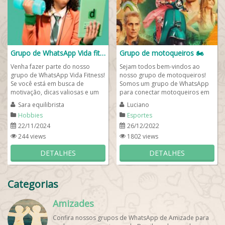
Grupo de WhatsApp Vida fitness 💪🏻🤸🏻🥗
Grupo de motoqueiros 🏍
Venha fazer parte do nosso
Sejam todos bem-vindos ao
grupo de WhatsApp Vida Fitness!
nosso grupo de motoqueiros!
Se você está em busca de
Somos um grupo de WhatsApp
motivação, dicas valiosas e um
para conectar motoqueiros em
espaço para compartilhar sua
todo o Brasil e se você for
Sara equilibrista
Luciano
jornada...
motoqueiro, saiba ue...
Hobbies
Esportes
22/11/2024
26/12/2022
244 views
1802 views
DETALHES
DETALHES
Categorias
Amizades
Confira nossos grupos de WhatsApp de Amizade para