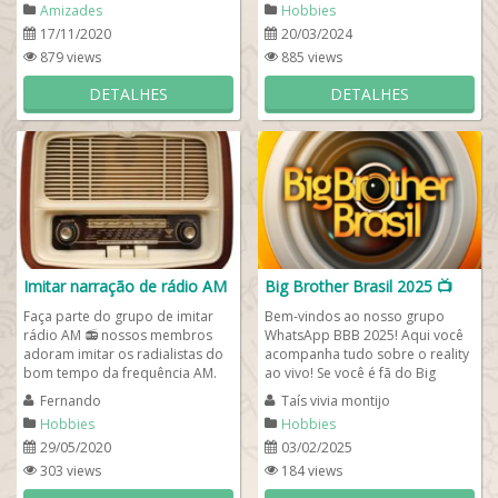
Amizades
Hobbies
17/11/2020
20/03/2024
879 views
885 views
DETALHES
DETALHES
Imitar narração de rádio AM
Big Brother Brasil 2025 📺
Faça parte do grupo de imitar
Bem-vindos ao nosso grupo
rádio AM 📻 nossos membros
WhatsApp BBB 2025! Aqui você
adoram imitar os radialistas do
acompanha tudo sobre o reality
bom tempo da frequência AM.
ao vivo! Se você é fã do Big
Com certeza um grupo de
Brother Brasil 2025 (BBB 25) e
Fernando
Taís vivia montijo
imitação...
quer...
Hobbies
Hobbies
29/05/2020
03/02/2025
303 views
184 views