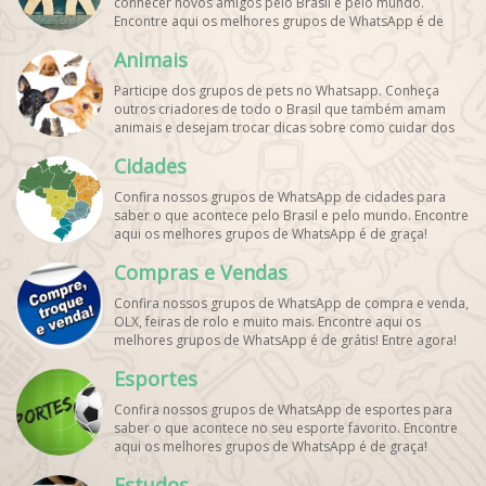
conhecer novos amigos pelo Brasil e pelo mundo.
Encontre aqui os melhores grupos de WhatsApp é de
graça!
Animais
Participe dos grupos de pets no Whatsapp. Conheça
outros criadores de todo o Brasil que também amam
animais e desejam trocar dicas sobre como cuidar dos
pets. Encontre esses e mais grupos de WhatsApp de
Cidades
graça!
Confira nossos grupos de WhatsApp de cidades para
saber o que acontece pelo Brasil e pelo mundo. Encontre
aqui os melhores grupos de WhatsApp é de graça!
Compras e Vendas
Confira nossos grupos de WhatsApp de compra e venda,
OLX, feiras de rolo e muito mais. Encontre aqui os
melhores grupos de WhatsApp é de grátis! Entre agora!
Esportes
Confira nossos grupos de WhatsApp de esportes para
saber o que acontece no seu esporte favorito. Encontre
aqui os melhores grupos de WhatsApp é de graça!
Estudos