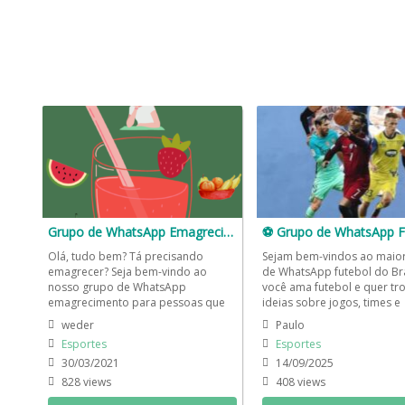
Grupo de WhatsApp Emagrecimento 🍌🍉🥝 🥗
⚽ Grupo de WhatsApp F
Olá, tudo bem? Tá precisando
Sejam bem-vindos ao maio
emagrecer? Seja bem-vindo ao
de WhatsApp futebol do Bra
nosso grupo de WhatsApp
você ama futebol e quer tr
emagrecimento para pessoas que
ideias sobre jogos, times e
desejam saber como emagrecer
campeonatos, este grupo é.
weder
Paulo
com saúde...
Esportes
Esportes
30/03/2021
14/09/2025
828 views
408 views