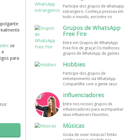
de WhatsApp e bombe seu perfil!
Participe dos grupos de whatsapp
estrangeiro. Conheça pessoas em
todo o mundo, encontre os
melhores destinos para viajar.
polgante
Grupos de WhatsApp
Encontre esses e mais grupos de
 realmente
WhatsApp de graça!
Free Fire
Entre em Grupos de WhatsApp
ades
se
Free Fire de graça! Os melhores
 e
grupos de WhatsApp de games
igos para
estão aqui! Participe dos nossos
Hobbies
grupos de whats e faça novos
amigos!
Participe dos grupos de
entretenimento via WhatsApp.
Compartilhe com a gente seus
hobbies favoritos e encontre aqui
influenciadores
os melhores grupos de WhatsApp,
é grátis e divertido!
enor
Entre nos nossos grupos de
influenciadores para acompanhar
seus influencers favoritos.
Encontre influenciadores digitais
Músicas
em todo o Brasil e o mundo!
Cadastre o seu grupo e aumente
Gosta de ouvir músicas? Então
seus seguidores!
confira nossas playlists nos