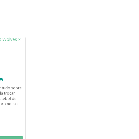
🥅
 tudo sobre
da trocar
utebol de
pro nosso
i a...