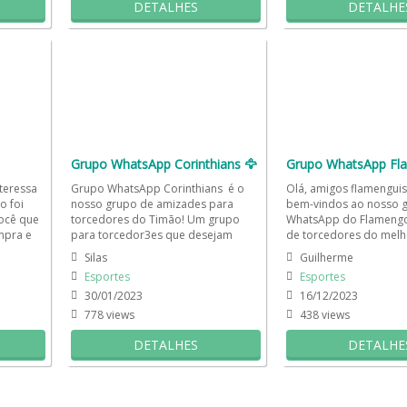
DETALHES
DETALHE
Grupo WhatsApp Corinthians 🦅
Grupo WhatsApp Fl
teressa
Grupo WhatsApp Corinthians é o
Olá, amigos flamenguis
o foi
nosso grupo de amizades para
bem-vindos ao nosso 
ocê que
torcedores do Timão! Um grupo
WhatsApp do Flameng
mpra e
para torcedor3es que desejam
de torcedores do melh
manter-se informados sobre o...
Brasil, um grupo de Wh
Silas
Guilherme
Esportes
Esportes
30/01/2023
16/12/2023
778 views
438 views
DETALHES
DETALHE