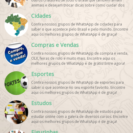
outros criadores de todo o Brasil que também amam
animais e desejam trocar dicas sobre como cuidar dos
pets. Encontre esses e mais grupos de WhatsApp de
Cidades
graça!
Confira nossos grupos de WhatsApp de cidades para
saber o que acontece pelo Brasil e pelo mundo. Encontre
aqui os melhores grupos de WhatsApp é de graça!
Compras e Vendas
Confira nossos grupos de WhatsApp de compra e venda,
OLX, feiras de rolo e muito mais. Encontre aqui os
melhores grupos de WhatsApp é de grátis! Entre agora!
Esportes
Confira nossos grupos de WhatsApp de esportes para
saber o que acontece no seu esporte favorito. Encontre
aqui os melhores grupos de WhatsApp é de graça!
Estudos
Confira nossos grupos de WhatsApp de estudos para
estudar online com a galera de diversos cursos. Encontre
aqui os melhores grupos de WhatsApp é de graça!
Figurinhas