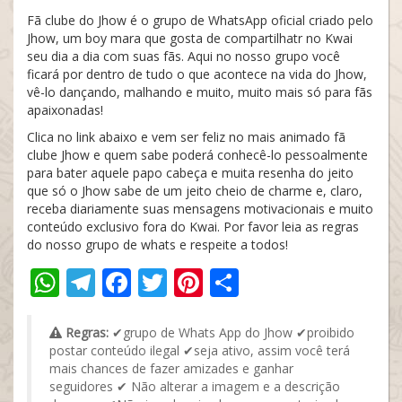
Fã clube do Jhow é o grupo de WhatsApp oficial criado pelo
Jhow, um boy mara que gosta de compartilhatr no Kwai
seu dia a dia com suas fãs. Aqui no nosso grupo você
ficará por dentro de tudo o que acontece na vida do Jhow,
vê-lo dançando, malhando e muito, muito mais só para fãs
apaixonadas!
Clica no link abaixo e vem ser feliz no mais animado fã
clube Jhow e quem sabe poderá conhecê-lo pessoalmente
para bater aquele papo cabeça e muita resenha do jeito
que só o Jhow sabe de um jeito cheio de charme e, claro,
receba diariamente suas mensagens motivacionais e muito
conteúdo exclusivo fora do Kwai. Por favor leia as regras
do nosso grupo de whats e respeite a todos!
WhatsApp
Telegram
Facebook
Twitter
Pinterest
Share
Regras:
✔grupo de Whats App do Jhow ✔proibido
postar conteúdo ilegal ✔seja ativo, assim você terá
mais chances de fazer amizades e ganhar
seguidores ✔ Não alterar a imagem e a descrição