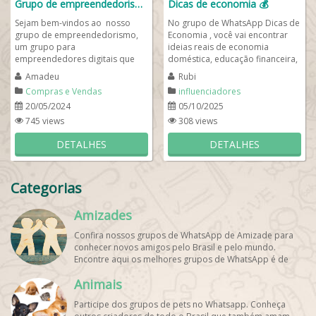
Grupo de empreendedorismo Digital 📲
Dicas de economia 💰
Sejam bem-vindos ao nosso
No grupo de WhatsApp Dicas de
grupo de empreendedorismo,
Economia , você vai encontrar
um grupo para
ideias reais de economia
empreendedores digitais que
doméstica, educação financeira,
usam as redes sociais para
investimentos acessíveis,
Amadeu
Rubi
movimentar a economia de
aplicativos...
Compras e Vendas
influenciadores
forma...
20/05/2024
05/10/2025
745 views
308 views
DETALHES
DETALHES
Categorias
Amizades
Confira nossos grupos de WhatsApp de Amizade para
conhecer novos amigos pelo Brasil e pelo mundo.
Encontre aqui os melhores grupos de WhatsApp é de
graça!
Animais
Participe dos grupos de pets no Whatsapp. Conheça