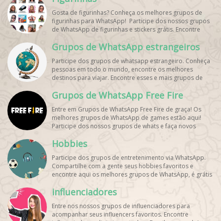
Gosta de figurinhas? Conheça os melhores grupos de
figurinhas para WhatsApp! Participe dos nossos grupos
de WhatsApp de figurinhas e stickers grátis. Encontre
aqui os melhores grupos de WhatsApp e bombe seu
Grupos de WhatsApp estrangeiros
perfil!
Participe dos grupos de whatsapp estrangeiro. Conheça
pessoas em todo o mundo, encontre os melhores
destinos para viajar. Encontre esses e mais grupos de
WhatsApp de graça!
Grupos de WhatsApp Free Fire
Entre em Grupos de WhatsApp Free Fire de graça! Os
melhores grupos de WhatsApp de games estão aqui!
Participe dos nossos grupos de whats e faça novos
amigos!
Hobbies
Participe dos grupos de entretenimento via WhatsApp.
Compartilhe com a gente seus hobbies favoritos e
encontre aqui os melhores grupos de WhatsApp, é grátis
e divertido!
influenciadores
Entre nos nossos grupos de influenciadores para
acompanhar seus influencers favoritos. Encontre