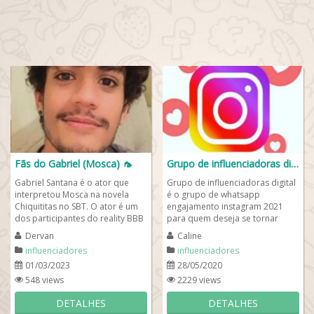
Fãs do Gabriel (Mosca) 🦟
Grupo de influenciadoras digital ✨
Gabriel Santana é o ator que
Grupo de influenciadoras digital
interpretou Mosca na novela
é o grupo de whatsapp
Chiquititas no SBT. O ator é um
engajamento instagram 2021
dos participantes do reality BBB
para quem deseja se tornar
2023 exibido na Globo, um...
influencer e conquistar milhões
Dervan
Caline
de seguidores na...
influenciadores
influenciadores
01/03/2023
28/05/2020
548 views
2229 views
DETALHES
DETALHES