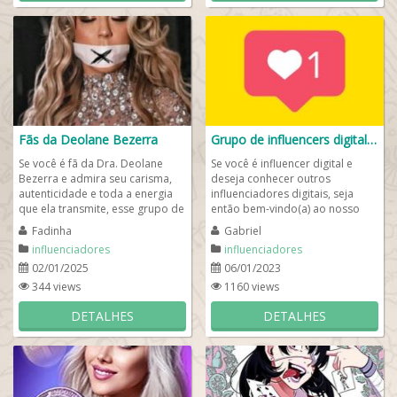
Fãs da Deolane Bezerra
Grupo de influencers digital❤️
Se você é fã da Dra. Deolane
Se você é influencer digital e
Bezerra e admira seu carisma,
deseja conhecer outros
autenticidade e toda a energia
influenciadores digitais, seja
que ela transmite, esse grupo de
então bem-vindo(a) ao nosso
whats é o lugar certo para
Grupo de influencers digital❤️!
Fadinha
Gabriel
você....
Um grupo...
influenciadores
influenciadores
02/01/2025
06/01/2023
344 views
1160 views
DETALHES
DETALHES