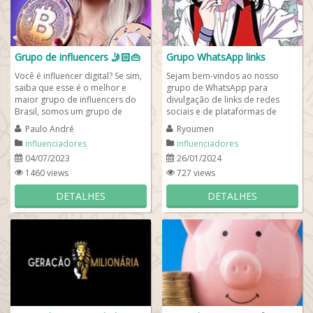
Grupo de influencers 🤳🏻👜
Grupo WhatsApp links
Você é influencer digital? Se sim,
Sejam bem-vindos ao nosso
saiba que esse é o melhor e
grupo de WhatsApp para
maior grupo de influencers do
divulgação de links de redes
Brasil, somos um grupo de
sociais e de plataformas de
WhatsApp para influenciadores
vendas. Aqui todos os
Paulo André
Ryoumen
digital...
empreendedores digitais...
influenciadores
influenciadores
04/07/2023
26/01/2024
1460 views
727 views
DETALHES
DETALHES