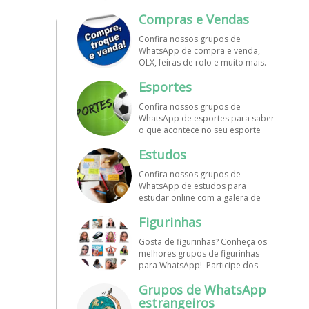
mundo. Encontre aqui os melhores
Compras e Vendas
grupos de WhatsApp é de graça!
Confira nossos grupos de
WhatsApp de compra e venda,
OLX, feiras de rolo e muito mais.
Encontre aqui os melhores grupos
Esportes
de WhatsApp é de grátis! Entre
agora!
Confira nossos grupos de
WhatsApp de esportes para saber
o que acontece no seu esporte
favorito. Encontre aqui os
Estudos
melhores grupos de WhatsApp é
de graça!
Confira nossos grupos de
WhatsApp de estudos para
estudar online com a galera de
diversos cursos. Encontre aqui os
Figurinhas
melhores grupos de WhatsApp é
de graça!
Gosta de figurinhas? Conheça os
melhores grupos de figurinhas
para WhatsApp! Participe dos
nossos grupos de WhatsApp de
Grupos de WhatsApp
figurinhas e stickers grátis.
Encontre aqui os melhores grupos
estrangeiros