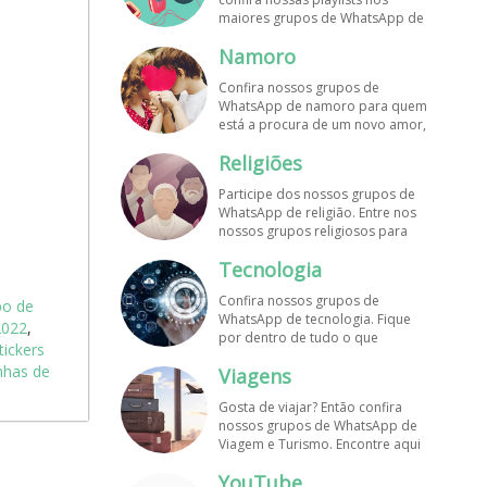
maiores grupos de WhatsApp de
músicas. Encontre aqui os
Namoro
melhores grupos de WhatsApp é
de graça!
Confira nossos grupos de
WhatsApp de namoro para quem
está a procura de um novo amor,
um crush ou contatinhos. Veja aqui
Religiões
mais grupos de WhatsApp é de
graça!
Participe dos nossos grupos de
WhatsApp de religião. Entre nos
nossos grupos religiosos para
conhecer outros membros e uma
Tecnologia
só fé! Entre agora!
Confira nossos grupos de
po de
WhatsApp de tecnologia. Fique
2022
,
por dentro de tudo o que
ickers
acontece no mundo tecnológico.
inhas de
Viagens
Aqui tem os grupos de WhatsApp
é de graça!
Gosta de viajar? Então confira
nossos grupos de WhatsApp de
Viagem e Turismo. Encontre aqui
os melhores grupos de WhatsApp
YouTube
é de graça! Compartilhe com os