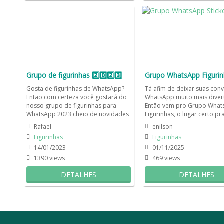
Grupo de figurinhas 2️⃣0️⃣2️⃣3️⃣
Gosta de figurinhas de WhatsApp?
Tá afim de deixar suas con
Então com certeza você gostará do
WhatsApp muito mais divert
nosso grupo de figurinhas para
Então vem pro Grupo Wha
WhatsApp 2023 cheio de novidades
Figurinhas, o lugar certo p
e muita coisa engraçada...
ama compartilhar...
Rafael
enilson
Figurinhas
Figurinhas
14/01/2023
01/11/2025
1390 views
469 views
DETALHES
DETALHES
Cadastro
Contato
Emojis e emoticons Para W