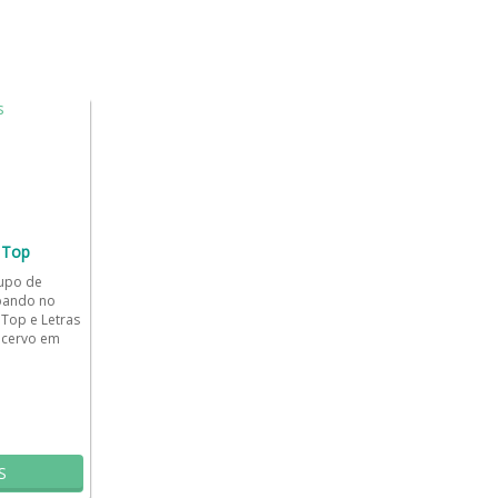
 Top
rupo de
bando no
Top e Letras
acervo em
indo...
S