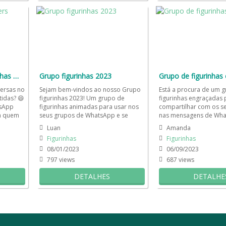
Grupo WhatsApp Figurinhas 🤳🏻📲
Grupo figurinhas 2023
Grupo de figurinhas
versas no
Sejam bem-vindos ao nosso Grupo
Está a procura de um 
idas? 😄
figurinhas 2023! Um grupo de
figurinhas engraçadas 
tsApp
figurinhas animadas para usar nos
compartilhar com os s
ra quem
seus grupos de WhatsApp e se
nas mensagens de Wha
divertir muito com os melhores
sim, esse é o melhor g
Luan
Amanda
memes...
WhatsApp...
Figurinhas
Figurinhas
08/01/2023
06/09/2023
797 views
687 views
DETALHES
DETALHE
hatsApp
FAQ
Grupo de WhatsApp Expirado
Minha conta