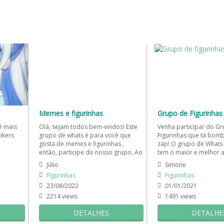
Memes e figurinhas
Grupo de Figurinhas
é mais
Olá, sejam todos bem-vindos! Este
Venha participar do G
ikers
grupo de whats é para você que
Figurinhas que tá bom
gosta de memes e figurinhas ,
zap! O grupo de Whats 
então, participe do nosso grupo. Ao
tem o maior e melhor 
com os...
entrar o administrador...
stickers saudáveis, inclu
Júlio
Simone
Figurinhas
Figurinhas
23/08/2022
01/01/2021
2214 views
1491 views
DETALHES
DETALHE