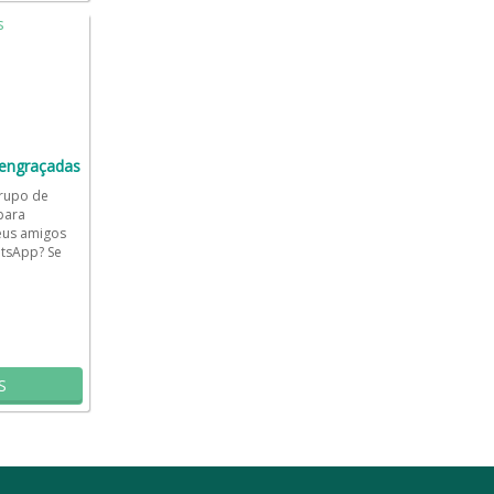
 engraçadas
grupo de
para
eus amigos
tsApp? Se
rupo de
S
resultado
Sobre
Termos de Uso e Privacidade