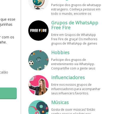
de WhatsApp e bombe seu perfil!
Participe dos grupos de whatsapp
estrangeiro. Conheça pessoas em
todo o mundo, encontre os
melhores destinos para viajar.
 que esse
Grupos de WhatsApp
Encontre esses e mais grupos de
gurinhas
WhatsApp de graça!
Free Fire
Entre em Grupos de WhatsApp
ar com os
Free Fire de graça! Os melhores
ehe.
grupos de WhatsApp de games
estão aqui! Participe dos nossos
Hobbies
grupos de whats e faça novos
amigos!
Participe dos grupos de
entretenimento via WhatsApp.
Compartilhe com a gente seus
calão
hobbies favoritos e encontre aqui
influenciadores
os melhores grupos de WhatsApp,
é grátis e divertido!
Entre nos nossos grupos de
influenciadores para acompanhar
seus influencers favoritos.
Encontre influenciadores digitais
Músicas
em todo o Brasil e o mundo!
Cadastre o seu grupo e aumente
Gosta de ouvir músicas? Então
seus seguidores!
confira nossas playlists nos