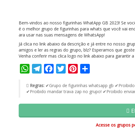
Bem-vindos ao nosso figurinhas WhatApp GB 2023! Se você 
é o melhor grupo de figurinhas para whats que você vai en
ara usar nas suas mensagens de WhatsApp!
Já clica no link abaixo da descrição e já entre no nosso 
amigos e ler as regras do grupo, blz? Esperamos que gost
Venha conferir mas clica logo no link abaixo para garantir 
WhatsApp
Telegram
Facebook
Twitter
Pinterest
Share
Regras:
✔Grupo de figurinhas whatsapp gb ✔Proibido 
✔Proibido mandar trava zap no grupo! ✔Proibido enviar 
E
Acesse os grupos pe