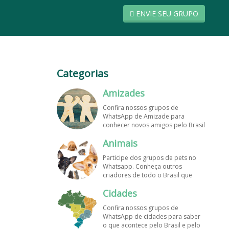
ENVIE SEU GRUPO
Categorias
Amizades
Confira nossos grupos de
WhatsApp de Amizade para
conhecer novos amigos pelo Brasil
e pelo mundo. Encontre aqui os
Animais
melhores grupos de WhatsApp é
de graça!
Participe dos grupos de pets no
Whatsapp. Conheça outros
criadores de todo o Brasil que
também amam animais e desejam
Cidades
trocar dicas sobre como cuidar
dos pets. Encontre esses e mais
Confira nossos grupos de
grupos de WhatsApp de graça!
WhatsApp de cidades para saber
o que acontece pelo Brasil e pelo