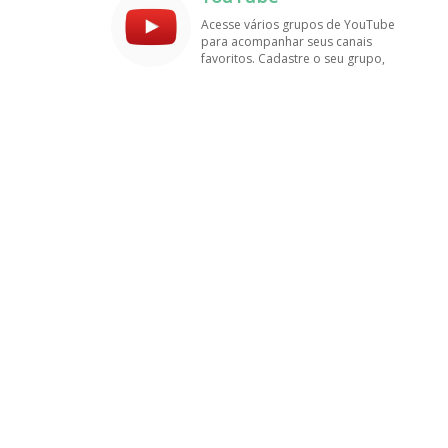
amigos!
Acesse vários grupos de YouTube
para acompanhar seus canais
favoritos. Cadastre o seu grupo,
tenha muito mais visualizações e
inscritos. Encontre aqui os
melhores grupos de WhatsApp, é
rápido e grátis!