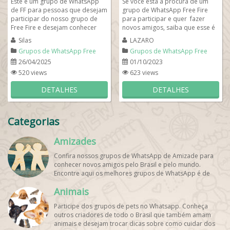
Este é um grupo de WhatsApp
Se você está a procura de um
de FF para pessoas que desejam
grupo de WhatsApp Free Fire
participar do nosso grupo de
para participar e quer fazer
Free Fire e desejam conhecer
novos amigos, saiba que esse é
pessoas em todo o Brasil. Aqui
certamente o melhor grupo de
Silas
LAZARO
você...
guilda...
Grupos de WhatsApp Free
Grupos de WhatsApp Free
Fire
Fire
26/04/2025
01/10/2023
520 views
623 views
DETALHES
DETALHES
Categorias
Amizades
Confira nossos grupos de WhatsApp de Amizade para
conhecer novos amigos pelo Brasil e pelo mundo.
Encontre aqui os melhores grupos de WhatsApp é de
graça!
Animais
Participe dos grupos de pets no Whatsapp. Conheça
outros criadores de todo o Brasil que também amam
animais e desejam trocar dicas sobre como cuidar dos