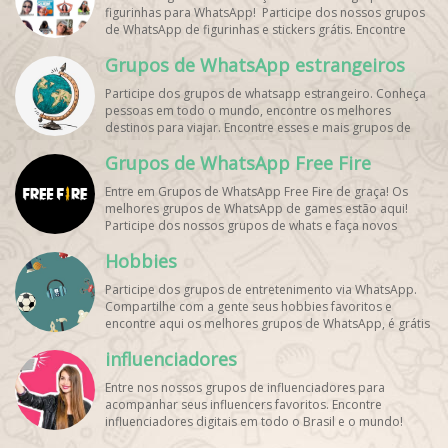
figurinhas para WhatsApp! Participe dos nossos grupos
de WhatsApp de figurinhas e stickers grátis. Encontre
aqui os melhores grupos de WhatsApp e bombe seu
Grupos de WhatsApp estrangeiros
perfil!
Participe dos grupos de whatsapp estrangeiro. Conheça
pessoas em todo o mundo, encontre os melhores
destinos para viajar. Encontre esses e mais grupos de
WhatsApp de graça!
Grupos de WhatsApp Free Fire
Entre em Grupos de WhatsApp Free Fire de graça! Os
melhores grupos de WhatsApp de games estão aqui!
Participe dos nossos grupos de whats e faça novos
amigos!
Hobbies
Participe dos grupos de entretenimento via WhatsApp.
Compartilhe com a gente seus hobbies favoritos e
encontre aqui os melhores grupos de WhatsApp, é grátis
e divertido!
influenciadores
Entre nos nossos grupos de influenciadores para
acompanhar seus influencers favoritos. Encontre
influenciadores digitais
em todo o Brasil e o mundo!
Cadastre o seu grupo e aumente seus seguidores!