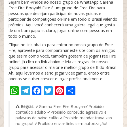
Sejam bem-vindos ao nosso grupo de WhatsApp Garena
Free Fire Booyah! Este é um grupo de Free Fire para
pessoas que desejam participar de novas guidas e
participar de competições on-line em todo o Brasil valendo
prêmios. Aqui você conhecerá uma galera legal que gosta
de um bom papo e, claro, jogar online com pessoas em
todo o mundo.
Clique no link abaixo para entrar no nosso grupo de Free
Fire, aproveite para compartilhar este site com os amigos
que assim como você, também gostam de jogar Free Fire
online! Já clica no link abaixo e leia as regras do nosso
grupo para acessar o maior e melhor grupo de ff do Brasil!
Ah, aqui levamos a sério jogar videogame, então entre
apenas se quiser crescer e jogar profissionalmente.
WhatsApp
Telegram
Facebook
Twitter
Pinterest
Share
Regras:
✔Garena Free Fire Booyah✔Proibido
conteúdo adulto ✔Proibido conteúdo agressivo e
palavras de baixo calão ✔Proibido mandar trava zap
no grupo! ✔Proibido enviar links sem autorização!