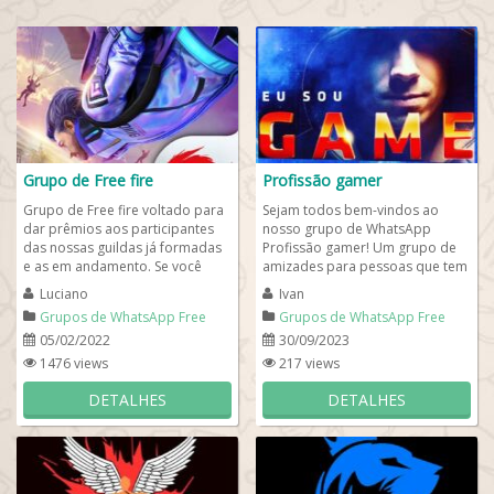
Grupo de Free fire
Profissão gamer
Grupo de Free fire voltado para
Sejam todos bem-vindos ao
dar prêmios aos participantes
nosso grupo de WhatsApp
das nossas guildas já formadas
Profissão gamer! Um grupo de
e as em andamento. Se você
amizades para pessoas que tem
gosta de freefire, este é um
a profissão gamer e levam a
Luciano
Ivan
grupo...
sério jogar...
Grupos de WhatsApp Free
Grupos de WhatsApp Free
Fire
Fire
05/02/2022
30/09/2023
1476 views
217 views
DETALHES
DETALHES