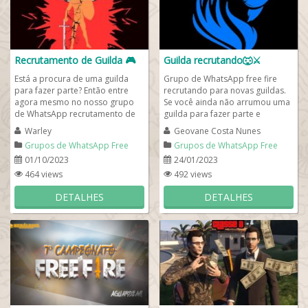
Recrutamento de Guilda 🎮
Guilda recrutando🐺⚔
Está a procura de uma guilda
Grupo de WhatsApp free fire
para fazer parte? Então entre
recrutando para novas guildas.
agora mesmo no nosso grupo
Se você ainda não arrumou uma
de WhatsApp recrutamento de
guilda para fazer parte e
guilda 2023! Semanalmente
gostaria de encontrar uma
Warley
Geovane Costa Nunes
criamos novas...
galera animada e...
Grupos de WhatsApp Free
Grupos de WhatsApp Free
Fire
Fire
01/10/2023
24/01/2023
464 views
492 views
DETALHES
DETALHES