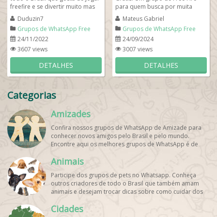
freefire e se divertir muito mas
para quem busca por muita
sempre com respeito. Se você...
diversão, fazer novos amigos,
Duduzin7
Mateus Gabriel
jogar online e se...
Grupos de WhatsApp Free
Grupos de WhatsApp Free
Fire
Fire
24/11/2022
24/09/2024
3607 views
3007 views
DETALHES
DETALHES
Categorias
Amizades
Confira nossos grupos de WhatsApp de Amizade para
conhecer novos amigos pelo Brasil e pelo mundo.
Encontre aqui os melhores grupos de WhatsApp é de
graça!
Animais
Participe dos grupos de pets no Whatsapp. Conheça
outros criadores de todo o Brasil que também amam
animais e desejam trocar dicas sobre como cuidar dos
pets. Encontre esses e mais grupos de WhatsApp de
Cidades
graça!