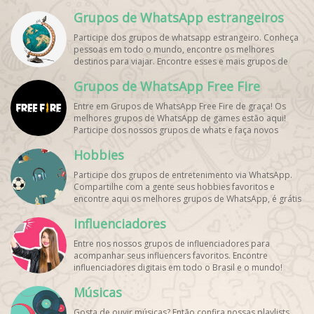
aqui os melhores grupos de WhatsApp e bombe seu
Grupos de WhatsApp estrangeiros
perfil!
Participe dos grupos de whatsapp estrangeiro. Conheça
pessoas em todo o mundo, encontre os melhores
destinos para viajar. Encontre esses e mais grupos de
WhatsApp de graça!
Grupos de WhatsApp Free Fire
Entre em Grupos de WhatsApp Free Fire de graça! Os
melhores grupos de WhatsApp de games estão aqui!
Participe dos nossos grupos de whats e faça novos
amigos!
Hobbies
Participe dos grupos de entretenimento via WhatsApp.
Compartilhe com a gente seus hobbies favoritos e
encontre aqui os melhores grupos de WhatsApp, é grátis
e divertido!
influenciadores
Entre nos nossos grupos de influenciadores para
acompanhar seus influencers favoritos. Encontre
influenciadores digitais
em todo o Brasil e o mundo!
Cadastre o seu grupo e aumente seus seguidores!
Músicas
Gosta de ouvir músicas? Então confira nossas playlists