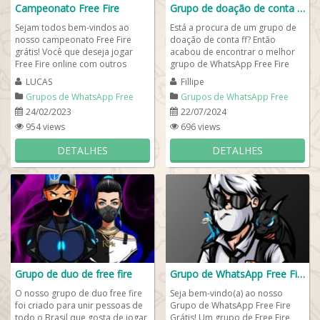
Campeonato Free Fire
Grupo de doação de conta ff 🕹️🎮
Sejam todos bem-vindos ao
Está a procura de um grupo de
nosso campeonato Free Fire
doação de conta ff? Então
grátis! Você que deseja jogar
acabou de encontrar o melhor
Free Fire online com outros
grupo de WhatsApp Free Fire
colegas, saiba que este é o
com doação de contas e
LUCAS
Fillipe
melhor e maior...
formação de...
Grupos de WhatsApp Free
Grupos de WhatsApp Free
Fire
Fire
24/02/2023
22/07/2024
954 views
696 views
DETALHES
DETALHES
Grupo de duo de free fire
Grupo de WhatsApp Free Fire Grátis 🎮
O nosso grupo de duo free fire
Seja bem-vindo(a) ao nosso
foi criado para unir pessoas de
Grupo de WhatsApp Free Fire
todo o Brasil que gosta de jogar
Grátis! Um grupo de Free Fire