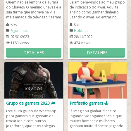
Quem não se lembra da Turma
Sejam bem-vindos ao meu grupo
do Chaves? O menino Chaves e a
de indicação do Kwai. Aqui te
sua turma que morava na Vila
ensino como ganhar dinheiro
mais amada da televisão fizeram
usando o Kwai. Ao entrar no
parte da infância de muita gente,
grupo, por favor faça o que está
Kiko
Cah
com...
escrito...
Figurinhas
Hobbies
07/01/2023
28/11/2022
1183 views
474 views
DETALHES
DETALHES
Grupo de gamers 2023 🎮
Profissão gamers 🕹️
Este é um grupo de WhatsApp
Já imaginou ganhar dinheiro
para gamers que gostam de
jogando videogame? Sabia que
trocar ideia com outros
muitos homens e mulheres
jogadores, ajudar os colegas
ganham muito dinheiro jogando
dando dicas e macetes. Aqui
FreeFire e outros jogos on-line?