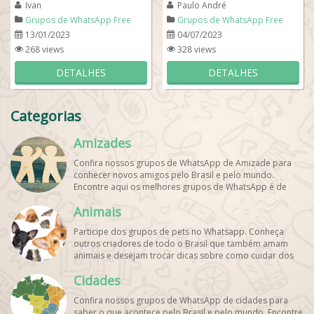
Ivan
Paulo André
você acompanhará todas...
Então se...
Grupos de WhatsApp Free
Grupos de WhatsApp Free
Fire
Fire
13/01/2023
04/07/2023
268 views
328 views
DETALHES
DETALHES
Categorias
Amizades
Confira nossos grupos de WhatsApp de Amizade para
conhecer novos amigos pelo Brasil e pelo mundo.
Encontre aqui os melhores grupos de WhatsApp é de
graça!
Animais
Participe dos grupos de pets no Whatsapp. Conheça
outros criadores de todo o Brasil que também amam
animais e desejam trocar dicas sobre como cuidar dos
pets. Encontre esses e mais grupos de WhatsApp de
Cidades
graça!
Confira nossos grupos de WhatsApp de cidades para
saber o que acontece pelo Brasil e pelo mundo. Encontre