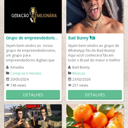
Grupo de empreendedorismo Digital 📲
Bad Bunny 🎙🎤
Sejam bem-vindos ao nosso
Sejam bem-vindos ao grupo de
grupo de empreendedorismo,
WhatsApp fãs do Bad Bunny!
um grupo para
Aqui você conhecerá fãs em
empreendedores digitais que
todo o Brasil do maior e melhor
usam as redes sociais para
cantor de todos os tempos!
Amadeu
Bad Bunny
movimentar a economia de
Compartilhamos...
Compras e Vendas
Músicas
forma...
20/05/2024
23/02/2026
748 views
257 views
DETALHES
DETALHES