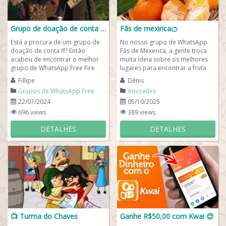
Grupo de doação de conta ff 🕹️🎮
Fãs de mexirica🍊
Está a procura de um grupo de
No nosso grupo de WhatsApp
doação de conta ff? Então
Fãs de Mexerica, a gente troca
acabou de encontrar o melhor
muita ideia sobre os melhores
grupo de WhatsApp Free Fire
lugares para encontrar a fruta
com doação de contas e
mais doce e suculenta da safra,
Fillipe
Dênis
formação de...
discute...
Grupos de WhatsApp Free
Amizades
Fire
22/07/2024
05/10/2025
696 views
389 views
DETALHES
DETALHES
📺 Turma do Chaves
Ganhe R$50,00 com Kwai 😊