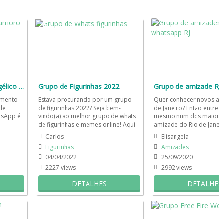
Grupo de Namoro Evangélico 🌹💌
Grupo de Figurinhas 2022
Grupo de amizade R
amento
Estava procurando por um grupo
Quer conhecer novos a
de
de figurinhas 2022? Seja bem-
de Janeiro? Então entre
tsApp é
vindo(a) ao melhor grupo de whats
mesmo num dos maior
de figurinhas e memes online! Aqui
amizade do Rio de Janei
gens...
você pode enviar suas...
Nosso grupo tem carioc
Carlos
Elisangela
Figurinhas
Amizades
04/04/2022
25/09/2020
2227 views
2992 views
DETALHES
DETALHE