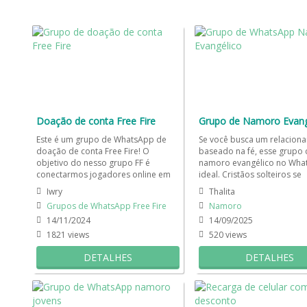
Doação de conta Free Fire
Este é um grupo de WhatsApp de
Se você busca um relacion
doação de conta Free Fire! O
baseado na fé, esse grupo 
objetivo do nesso grupo FF é
namoro evangélico no Wha
conectarmos jogadores online em
ideal. Cristãos solteiros se
todo o Brasil que desejam doar...
conectam para trocar mensa
Iwry
Thalita
Grupos de WhatsApp Free Fire
Namoro
14/11/2024
14/09/2025
1821 views
520 views
DETALHES
DETALHES