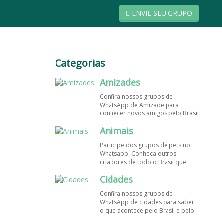
ENVIE SEU GRUPO
Categorias
Amizades
Confira nossos grupos de
WhatsApp de Amizade para
conhecer novos amigos pelo Brasil
e pelo mundo. Encontre aqui os
Animais
melhores grupos de WhatsApp é
de graça!
Participe dos grupos de pets no
Whatsapp. Conheça outros
criadores de todo o Brasil que
também amam animais e desejam
Cidades
trocar dicas sobre como cuidar
dos pets. Encontre esses e mais
Confira nossos grupos de
grupos de WhatsApp de graça!
WhatsApp de cidades para saber
o que acontece pelo Brasil e pelo
mundo. Encontre aqui os melhores