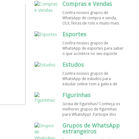
Compras e Vendas
grupos de WhatsApp é de graça!
Confira nossos grupos de
WhatsApp de compra e venda,
OLX, feiras de rolo e muito mais.
Encontre aqui os melhores grupos
Esportes
de WhatsApp é de grátis! Entre
agora!
Confira nossos grupos de
WhatsApp de esportes para saber
o que acontece no seu esporte
favorito. Encontre aqui os
Estudos
melhores grupos de WhatsApp é
de graça!
Confira nossos grupos de
WhatsApp de estudos para
estudar online com a galera de
diversos cursos. Encontre aqui os
Figurinhas
melhores grupos de WhatsApp é
de graça!
Gosta de figurinhas? Conheça os
melhores grupos de figurinhas
para WhatsApp! Participe dos
nossos grupos de WhatsApp de
Grupos de WhatsApp
figurinhas e stickers grátis.
Encontre aqui os melhores grupos
estrangeiros
de WhatsApp e bombe seu perfil!