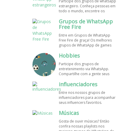
Participe dos grupos de whatsapp
estrangeiro. Conheça pessoas em
todo o mundo, encontre os
melhores destinos para viajar.
Grupos de WhatsApp
Encontre esses e mais grupos de
WhatsApp de graça!
Free Fire
Entre em Grupos de WhatsApp
Free Fire de graça! Os melhores
grupos de WhatsApp de games
estão aqui! Participe dos nossos
Hobbies
grupos de whats e faça novos
amigos!
Participe dos grupos de
entretenimento via WhatsApp.
Compartilhe com a gente seus
hobbies favoritos e encontre aqui
influenciadores
os melhores grupos de WhatsApp,
é grátis e divertido!
Entre nos nossos grupos de
influenciadores para acompanhar
seus influencers favoritos.
Encontre influenciadores digitais
Músicas
em todo o Brasil e o mundo!
Cadastre o seu grupo e aumente
Gosta de ouvir músicas? Então
seus seguidores!
confira nossas playlists nos