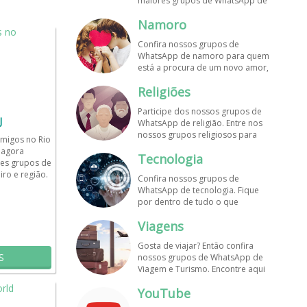
maiores grupos de WhatsApp de
músicas. Encontre aqui os
Namoro
melhores grupos de WhatsApp é
de graça!
Confira nossos grupos de
WhatsApp de namoro para quem
está a procura de um novo amor,
um crush ou contatinhos. Veja aqui
Religiões
mais grupos de WhatsApp é de
graça!
Participe dos nossos grupos de
J
WhatsApp de religião. Entre nos
nossos grupos religiosos para
migos no Rio
conhecer outros membros e uma
 agora
Tecnologia
só fé! Entre agora!
es grupos de
ro e região.
Confira nossos grupos de
as,...
WhatsApp de tecnologia. Fique
por dentro de tudo o que
acontece no mundo tecnológico.
Viagens
Aqui tem os grupos de WhatsApp
é de graça!
Gosta de viajar? Então confira
S
nossos grupos de WhatsApp de
Viagem e Turismo. Encontre aqui
os melhores grupos de WhatsApp
YouTube
é de graça! Compartilhe com os
amigos!