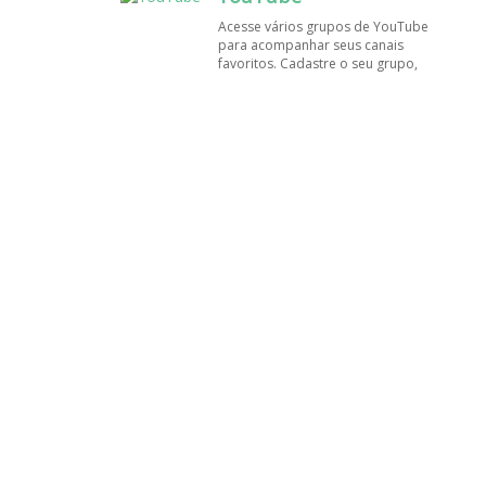
amigos!
Acesse vários grupos de YouTube
para acompanhar seus canais
favoritos. Cadastre o seu grupo,
tenha muito mais visualizações e
inscritos. Encontre aqui os
melhores grupos de WhatsApp, é
rápido e grátis!