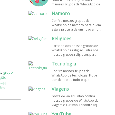
maiores grupos de WhatsApp de
músicas. Encontre aqui os
Namoro
melhores grupos de WhatsApp é
de graça!
Confira nossos grupos de
WhatsApp de namoro para quem
está a procura de um novo amor,
um crush ou contatinhos. Veja aqui
Religiões
mais grupos de WhatsApp é de
graça!
Participe dos nossos grupos de
WhatsApp de religião. Entre nos
nossos grupos religiosos para
conhecer outros membros e uma
Tecnologia
só fé! Entre agora!
Confira nossos grupos de
s
,
grupo
WhatsApp de tecnologia. Fique
gião
por dentro de tudo o que
sapp
acontece no mundo tecnológico.
iões
Viagens
Aqui tem os grupos de WhatsApp
é de graça!
Gosta de viajar? Então confira
nossos grupos de WhatsApp de
Viagem e Turismo. Encontre aqui
os melhores grupos de WhatsApp
YouTube
é de graça! Compartilhe com os