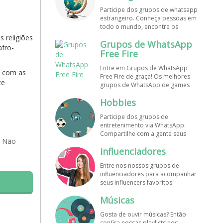
de WhatsApp e bombe seu perfil!
Participe dos grupos de whatsapp
estrangeiro. Conheça pessoas em
todo o mundo, encontre os
melhores destinos para viajar.
 religiões
Grupos de WhatsApp
Encontre esses e mais grupos de
afro-
WhatsApp de graça!
Free Fire
Entre em Grupos de WhatsApp
o com as
Free Fire de graça! Os melhores
te
grupos de WhatsApp de games
estão aqui! Participe dos nossos
Hobbies
grupos de whats e faça novos
amigos!
Participe dos grupos de
entretenimento via WhatsApp.
Compartilhe com a gente seus
✔ Não
hobbies favoritos e encontre aqui
influenciadores
os melhores grupos de WhatsApp,
é grátis e divertido!
Entre nos nossos grupos de
influenciadores para acompanhar
seus influencers favoritos.
Encontre influenciadores digitais
Músicas
em todo o Brasil e o mundo!
Cadastre o seu grupo e aumente
Gosta de ouvir músicas? Então
seus seguidores!
confira nossas playlists nos