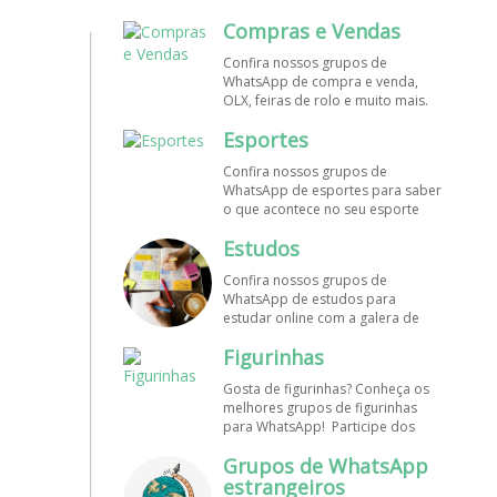
mundo. Encontre aqui os melhores
Compras e Vendas
grupos de WhatsApp é de graça!
Confira nossos grupos de
WhatsApp de compra e venda,
OLX, feiras de rolo e muito mais.
Encontre aqui os melhores grupos
Esportes
de WhatsApp é de grátis! Entre
agora!
Confira nossos grupos de
WhatsApp de esportes para saber
o que acontece no seu esporte
favorito. Encontre aqui os
Estudos
melhores grupos de WhatsApp é
de graça!
Confira nossos grupos de
WhatsApp de estudos para
estudar online com a galera de
diversos cursos. Encontre aqui os
Figurinhas
melhores grupos de WhatsApp é
de graça!
Gosta de figurinhas? Conheça os
melhores grupos de figurinhas
para WhatsApp! Participe dos
nossos grupos de WhatsApp de
Grupos de WhatsApp
figurinhas e stickers grátis.
Encontre aqui os melhores grupos
estrangeiros