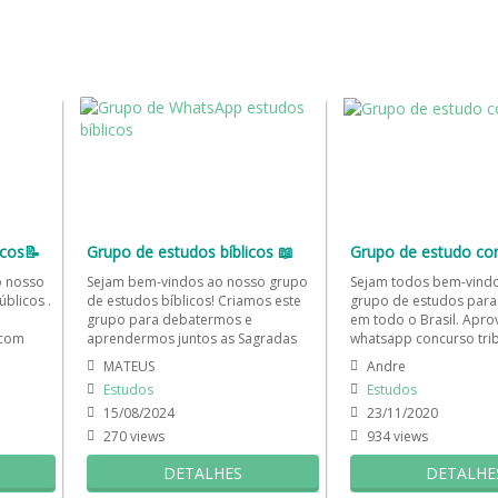
icos📝
Grupo de estudos bíblicos 📖
Grupo de estudo co
o nosso
Sejam bem-vindos ao nosso grupo
Sejam todos bem-vind
blicos .
de estudos bíblicos! Criamos este
grupo de estudos para
grupo para debatermos e
em todo o Brasil. Apro
 com
aprendermos juntos as Sagradas
whatsapp concurso tri
nseguir
Escrituras e os mais intrigantes...
mandar bem na prova e
MATEUS
Andre
Estudos
Estudos
15/08/2024
23/11/2020
270 views
934 views
DETALHES
DETALHE