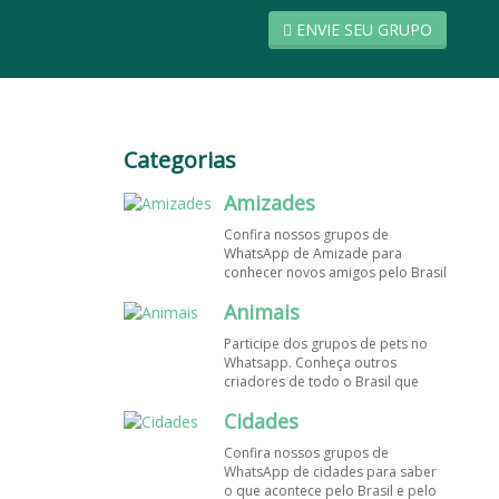
ENVIE SEU GRUPO
Categorias
Amizades
Confira nossos grupos de
WhatsApp de Amizade para
conhecer novos amigos pelo Brasil
e pelo mundo. Encontre aqui os
Animais
melhores grupos de WhatsApp é
de graça!
Participe dos grupos de pets no
Whatsapp. Conheça outros
criadores de todo o Brasil que
também amam animais e desejam
Cidades
trocar dicas sobre como cuidar
dos pets. Encontre esses e mais
Confira nossos grupos de
grupos de WhatsApp de graça!
WhatsApp de cidades para saber
o que acontece pelo Brasil e pelo