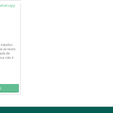
 estudos
e às vezes
nada de
ora, não é
ca
S
resultado
Sobre
Termos de Uso e Privacidade