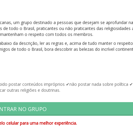
icanas, um grupo destinado a pessoas que desejam se aprofundar nas
 de todo o Brasil, praticantes ou não praticantes das religiosidades 
ue mantenham o respeito com todos os membros.
 abaixo da descrição, ler as regras e, acima de tudo manter o respeit
migos de todo o Brasil, bora descobrir as belezas do incrível continen
ibido postar conteúdos impróprios ✔não postar nada sobre política 
ar outras religiões e doutrinas.
NTRAR NO GRUPO
lo celular para uma melhor experiência.