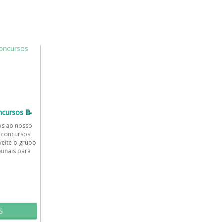
ncursos 📝
os ao nosso
 concursos
veite o grupo
bunais para
...
S