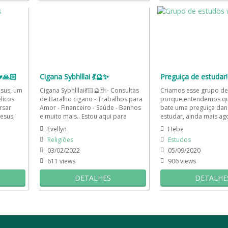
️🙏🏻
Cigana Sybhlllai 💃🔮✨
Preguiça de estudar!
esus, um
Cigana Sybhlllai💃🏻🔮🃏✨ Consultas
Criamos esse grupo de
licos
de Baralho cigano - Trabalhos para
porque entendemos qu
rsar
Amor - Financeiro - Saúde - Banhos
bate uma preguiça da
esus,
e muito mais.. Estou aqui para
estudar, ainda mais ag
direcionar e...
mesmo? Mais que nun
Evellyn
Hebe
precisamos...
Religiões
Estudos
03/02/2022
05/09/2020
611 views
906 views
DETALHES
DETALHE
hatsApp
FAQ
Grupo de WhatsApp Expirado
Minha conta