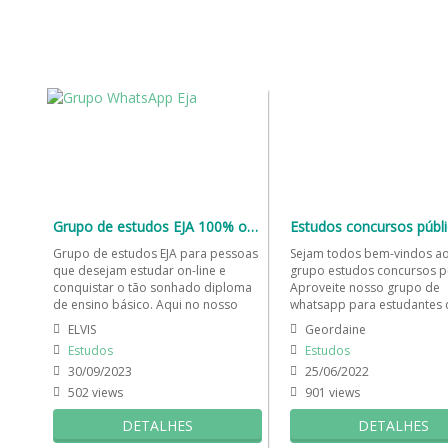
Grupo de estudos EJA 100% online
Estudos concursos públ
Grupo de estudos EJA para pessoas
Sejam todos bem-vindos a
que desejam estudar on-line e
grupo estudos concursos pú
conquistar o tão sonhado diploma
Aproveite nosso grupo de
de ensino básico. Aqui no nosso
whatsapp para estudantes
grupo de estudos on-line...
foco em concursos para co
ELVIS
Geordaine
a...
Estudos
Estudos
30/09/2023
25/06/2022
502 views
901 views
DETALHES
DETALHES