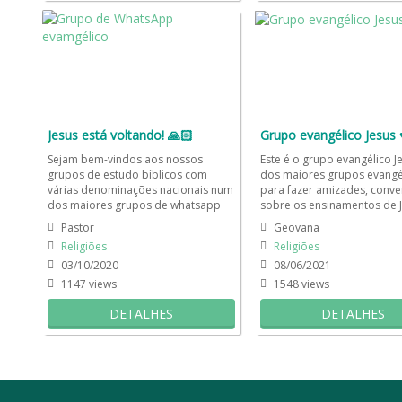
Jesus está voltando! 🙏🏻
Grupo evangélico Jesus ♥
Sejam bem-vindos aos nossos
Este é o grupo evangélico J
grupos de estudo bíblicos com
dos maiores grupos evangé
várias denominações nacionais num
para fazer amizades, conve
dos maiores grupos de whatsapp
sobre os ensinamentos de J
espiritual, mais que um simples...
orarmos e trocarmos...
Pastor
Geovana
Religiões
Religiões
03/10/2020
08/06/2021
1147 views
1548 views
DETALHES
DETALHES
Cadastro
Contato
Emojis e emoticons Para W