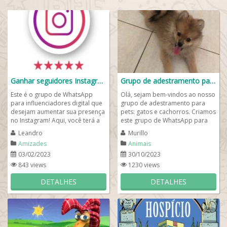
Ganhar seguidores Instagram
Grupo de adestramento para pets🐾
Este é o grupo de WhatsApp
Olá, sejam bem-vindos ao nosso
para influenciadores digital que
grupo de adestramento para
desejam aumentar sua presença
pets: gatos e cachorros. Criamos
no Instagram! Aqui, você terá a
este grupo de WhatsApp para
oportunidade de conhecer
quem deseja aprender como
Leandro
Murillo
outras...
adestrar cães...
Amizades
Animais
03/02/2023
30/10/2023
843 views
1230 views
DETALHES
DETALHES