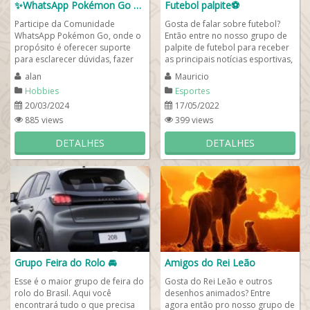
✨WhatsApp Pokémon Go 💫🦊
Futebol palpite⚽
Participe da Comunidade
Gosta de falar sobre futebol?
WhatsApp Pokémon Go, onde o
Então entre no nosso grupo de
propósito é oferecer suporte
palpite de futebol para receber
para esclarecer dúvidas, fazer
as principais notícias esportivas,
novas amizades, realizar trocas
falar de escalação, debater...
alan
Mauricio
de Pokémons...
Hobbies
Esportes
20/03/2024
17/05/2022
885 views
399 views
DETALHES
DETALHES
Grupo Feira do Rolo 🚘
Amigos do Rei Leão
Esse é o maior grupo de feira do
Gosta do Rei Leão e outros
rolo do Brasil. Aqui você
desenhos animados? Entre
encontrará tudo o que precisa
agora então pro nosso grupo de