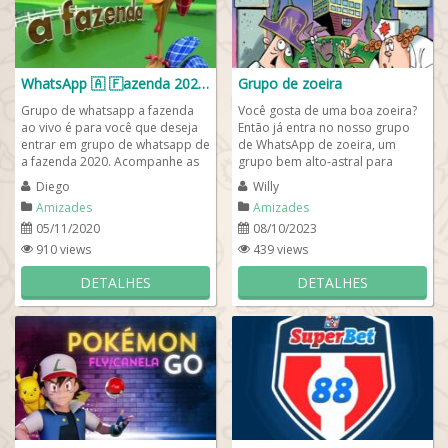
WhatsApp 🇦​ 🇫​azenda 2020 🤠🐔
Grupo de zoeira
Grupo de whatsapp a fazenda
Você gosta de uma boa zoeira?
ao vivo é para você que deseja
Então já entra no nosso grupo
entrar em grupo de whatsapp de
de WhatsApp de zoeira, um
a fazenda 2020. Acompanhe as
grupo bem alto-astral para
notícias que acabaram de sair
quem gosta de dar muita risada
Diego
Willy
do r7 a...
e se divertir...
Amizades
Amizades
05/11/2020
08/10/2023
910 views
439 views
DETALHES
DETALHES