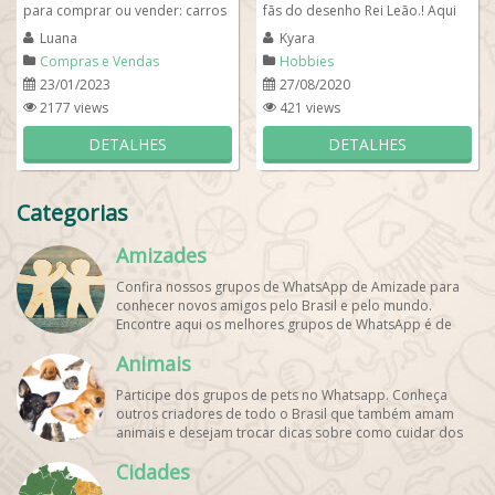
para comprar ou vender: carros
fãs do desenho Rei Leão.! Aqui
usados, motos usadas, roupas...
encontrará fãs por todo o Brasil
Luana
Kyara
que tem...
Compras e Vendas
Hobbies
23/01/2023
27/08/2020
2177 views
421 views
DETALHES
DETALHES
Categorias
Amizades
Confira nossos grupos de WhatsApp de Amizade para
conhecer novos amigos pelo Brasil e pelo mundo.
Encontre aqui os melhores grupos de WhatsApp é de
graça!
Animais
Participe dos grupos de pets no Whatsapp. Conheça
outros criadores de todo o Brasil que também amam
animais e desejam trocar dicas sobre como cuidar dos
pets. Encontre esses e mais grupos de WhatsApp de
Cidades
graça!