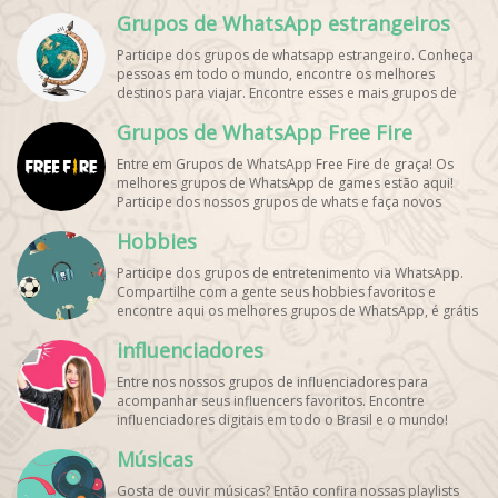
aqui os melhores grupos de WhatsApp e bombe seu
Grupos de WhatsApp estrangeiros
perfil!
Participe dos grupos de whatsapp estrangeiro. Conheça
pessoas em todo o mundo, encontre os melhores
destinos para viajar. Encontre esses e mais grupos de
WhatsApp de graça!
Grupos de WhatsApp Free Fire
Entre em Grupos de WhatsApp Free Fire de graça! Os
melhores grupos de WhatsApp de games estão aqui!
Participe dos nossos grupos de whats e faça novos
amigos!
Hobbies
Participe dos grupos de entretenimento via WhatsApp.
Compartilhe com a gente seus hobbies favoritos e
encontre aqui os melhores grupos de WhatsApp, é grátis
e divertido!
influenciadores
Entre nos nossos grupos de influenciadores para
acompanhar seus influencers favoritos. Encontre
influenciadores digitais
em todo o Brasil e o mundo!
Cadastre o seu grupo e aumente seus seguidores!
Músicas
Gosta de ouvir músicas? Então confira nossas playlists