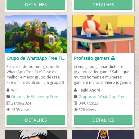
DETALHES
DETALHES
Grupo de WhatsApp Free Fire 🎮🕹️
Profissão gamers 🕹️
Procurando por um grupo de
Já imaginou ganhar dinheiro
WhatsApp Free Fire? Esse é o
jogando videogame? Sabia que
melhor e maior grupo de Free
muitos homens e mulheres
Fire online do Brasil, um grupo ff
ganham muito dinheiro jogando
para quem procura por novas
FreeFire e outros jogos on-line?
Will
Paulo André
amizades e...
Então se...
Grupos de WhatsApp Free
Grupos de WhatsApp Free
Fire
Fire
21/09/2024
04/07/2023
1505 views
328 views
DETALHES
DETALHES