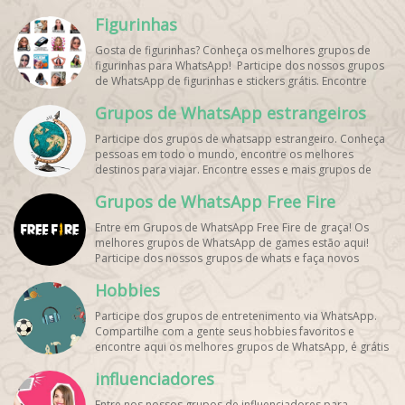
Figurinhas
Gosta de figurinhas? Conheça os melhores grupos de
figurinhas para WhatsApp! Participe dos nossos grupos
de WhatsApp de figurinhas e stickers grátis. Encontre
aqui os melhores grupos de WhatsApp e bombe seu
Grupos de WhatsApp estrangeiros
perfil!
Participe dos grupos de whatsapp estrangeiro. Conheça
pessoas em todo o mundo, encontre os melhores
destinos para viajar. Encontre esses e mais grupos de
WhatsApp de graça!
Grupos de WhatsApp Free Fire
Entre em Grupos de WhatsApp Free Fire de graça! Os
melhores grupos de WhatsApp de games estão aqui!
Participe dos nossos grupos de whats e faça novos
amigos!
Hobbies
Participe dos grupos de entretenimento via WhatsApp.
Compartilhe com a gente seus hobbies favoritos e
encontre aqui os melhores grupos de WhatsApp, é grátis
e divertido!
influenciadores
Entre nos nossos grupos de influenciadores para