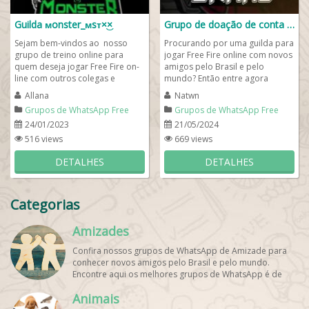
Guilda ᴍonster_ᴍsᴛ×͜×
Grupo de doação de conta free fire whatsapp 2024
Sejam bem-vindos ao nosso
Procurando por uma guilda para
grupo de treino online para
jogar Free Fire online com novos
quem deseja jogar Free Fire on-
amigos pelo Brasil e pelo
line com outros colegas e
mundo? Então entre agora
alcançar premiações nacionais
mesmo no nosso grupo de
Allana
Natwn
e...
doação de conta...
Grupos de WhatsApp Free
Grupos de WhatsApp Free
Fire
Fire
24/01/2023
21/05/2024
516 views
669 views
DETALHES
DETALHES
Categorias
Amizades
Confira nossos grupos de WhatsApp de Amizade para
conhecer novos amigos pelo Brasil e pelo mundo.
Encontre aqui os melhores grupos de WhatsApp é de
graça!
Animais