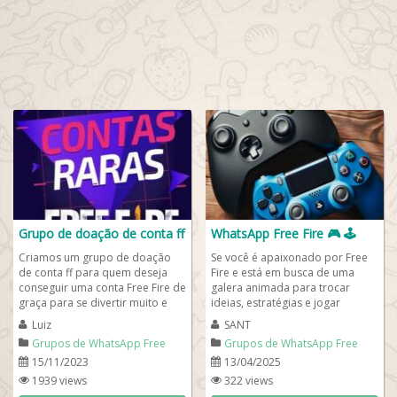
Grupo de doação de conta ff
WhatsApp Free Fire 🎮 🕹️
Criamos um grupo de doação
Se você é apaixonado por Free
de conta ff para quem deseja
Fire e está em busca de uma
conseguir uma conta Free Fire de
galera animada para trocar
graça para se divertir muito e
ideias, estratégias e jogar
jogar com outros amigos em
partidas insanas, chegou ao
Luiz
SANT
todos os...
lugar certo!...
Grupos de WhatsApp Free
Grupos de WhatsApp Free
Fire
Fire
15/11/2023
13/04/2025
1939 views
322 views