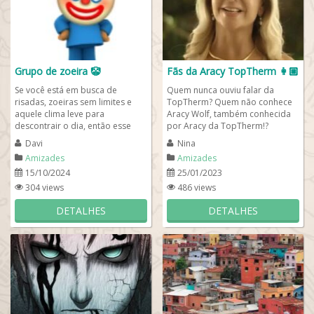
Grupo de zoeira 🤡
Fãs da Aracy TopTherm 👩🏼
Se você está em busca de
Quem nunca ouviu falar da
risadas, zoeiras sem limites e
TopTherm? Quem não conhece
aquele clima leve para
Aracy Wolf, também conhecida
descontrair o dia, então esse
por Aracy da TopTherm!?
grupo é o lugar certo! Aqui, a
Criamos um grupo para fãs da
Davi
Nina
zoeira é...
Aracy! Essa mulher de...
Amizades
Amizades
15/10/2024
25/01/2023
304 views
486 views
DETALHES
DETALHES