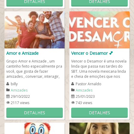
DETALHES
DETALHES
Amor e Amizade
Vencer o Desamor 💕
Grupo Amor e Amizade , um
Vencer o Desamor é uma novela
cantinho feito especialmente pra
linda que passa nas tardes do
você, que gosta de fazer
SBT. Uma novela mexicana linda
amizades , conversar, interagir,
e cheia de emoções que nos
conhecer pessoas novas! entrou
fazem pensar sobre o Amor e
billy
Pastor Arnaldo
pelo...
suas...
Amizades
Amizades
29/10/2022
25/01/2023
2117 views
743 views
DETALHES
DETALHES