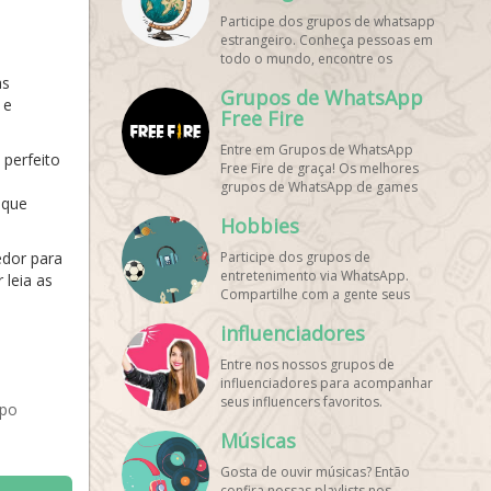
de WhatsApp e bombe seu perfil!
Participe dos grupos de whatsapp
estrangeiro. Conheça pessoas em
todo o mundo, encontre os
melhores destinos para viajar.
as
Grupos de WhatsApp
Encontre esses e mais grupos de
 e
WhatsApp de graça!
Free Fire
Entre em Grupos de WhatsApp
 perfeito
Free Fire de graça! Os melhores
grupos de WhatsApp de games
 que
estão aqui! Participe dos nossos
Hobbies
grupos de whats e faça novos
amigos!
edor para
Participe dos grupos de
entretenimento via WhatsApp.
 leia as
Compartilhe com a gente seus
hobbies favoritos e encontre aqui
influenciadores
os melhores grupos de WhatsApp,
é grátis e divertido!
Entre nos nossos grupos de
influenciadores para acompanhar
seus influencers favoritos.
upo
Encontre influenciadores digitais
Músicas
em todo o Brasil e o mundo!
Cadastre o seu grupo e aumente
Gosta de ouvir músicas? Então
seus seguidores!
confira nossas playlists nos