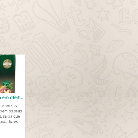
Ração para cachorro em oferta 🐶
cachorros e
 bem os seus
, saiba que
cuidadores