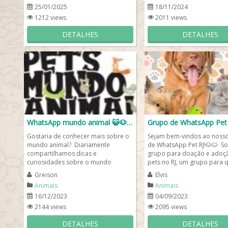
25/01/2025
18/11/2024
1212 views
2011 views
DETALHES
DETALHES
WhatsApp mundo animal 😺🐶🦉🦜
Grupo de WhatsApp Pet 
Gostaria de conhecer mais sobre o
Sejam bem-vindos ao noss
mundo animal? Diariamente
de WhatsApp Pet RJ!🐶🐱 
compartilhamos dicas e
grupo para doação e adoç
curiosidades sobre o mundo
pets no RJ, um grupo para
animal: o que comem, onde vivem e
gosta de cachorros,...
Greison
Elvis
como se...
Animais
Animais
16/12/2023
04/09/2023
2144 views
2095 views
DETALHES
DETALHES