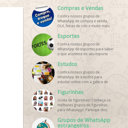
mundo. Encontre aqui os melhores
Compras e Vendas
grupos de WhatsApp é de graça!
Confira nossos grupos de
WhatsApp de compra e venda,
OLX, feiras de rolo e muito mais.
Encontre aqui os melhores grupos
Esportes
de WhatsApp é de grátis! Entre
agora!
Confira nossos grupos de
WhatsApp de esportes para saber
o que acontece no seu esporte
favorito. Encontre aqui os
Estudos
melhores grupos de WhatsApp é
de graça!
Confira nossos grupos de
WhatsApp de estudos para
estudar online com a galera de
diversos cursos. Encontre aqui os
Figurinhas
melhores grupos de WhatsApp é
de graça!
Gosta de figurinhas? Conheça os
melhores grupos de figurinhas
para WhatsApp! Participe dos
nossos grupos de WhatsApp de
Grupos de WhatsApp
figurinhas e stickers grátis.
Encontre aqui os melhores grupos
estrangeiros