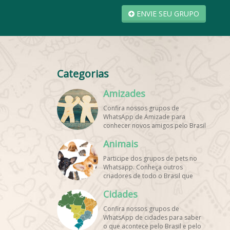
ENVIE SEU GRUPO
Categorias
Amizades
Confira nossos grupos de
WhatsApp de Amizade para
conhecer novos amigos pelo Brasil
e pelo mundo. Encontre aqui os
Animais
melhores grupos de WhatsApp é
de graça!
Participe dos grupos de pets no
Whatsapp. Conheça outros
criadores de todo o Brasil que
também amam animais e desejam
Cidades
trocar dicas sobre como cuidar
dos pets. Encontre esses e mais
Confira nossos grupos de
grupos de WhatsApp de graça!
WhatsApp de cidades para saber
o que acontece pelo Brasil e pelo