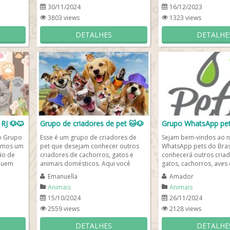
30/11/2024
16/12/2023
3803 views
1323 views
DETALHES
DETALHE
RJ 🐶🐱
Grupo de criadores de pet 🐱🐶
Grupo WhatsApp pet
o Grupo
Esse é um grupo de criadores de
Sejam bem-vindos ao 
Somos um
pet que desejam conhecer outros
WhatsApp pets do Brasi
ão de
criadores de cachorros, gatos e
conhecerá outros cria
 quem
animais domésticos. Aqui você
gatos, cachorros, aves 
receberá diariamente dicas...
animaizinhos que tão b
Emanuella
Amador
Animais
Animais
15/10/2024
26/11/2024
2559 views
2128 views
DETALHES
DETALHE