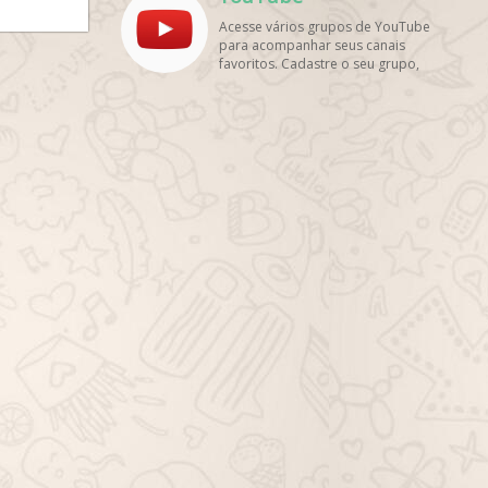
amigos!
Acesse vários grupos de YouTube
para acompanhar seus canais
favoritos. Cadastre o seu grupo,
tenha muito mais visualizações e
inscritos. Encontre aqui os
melhores grupos de WhatsApp, é
rápido e grátis!