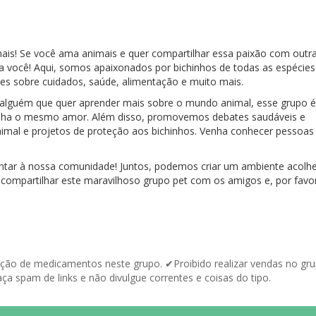
ais! Se você ama animais e quer compartilhar essa paixão com outr
a você! Aqui, somos apaixonados por bichinhos de todas as espécies
des sobre cuidados, saúde, alimentação e muito mais.
 alguém que quer aprender mais sobre o mundo animal, esse grupo é
tilha o mesmo amor. Além disso, promovemos debates saudáveis e
imal e projetos de proteção aos bichinhos. Venha conhecer pessoas
 juntar à nossa comunidade! Juntos, podemos criar um ambiente acolh
 compartilhar este maravilhoso grupo pet com os amigos e, por favor
ção de medicamentos neste grupo. ✔Proibido realizar vendas no gr
a spam de links e não divulgue correntes e coisas do tipo.