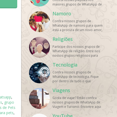
maiores grupos de WhatsApp de
músicas. Encontre aqui os
Namoro
melhores grupos de WhatsApp é
de graça!
Confira nossos grupos de
WhatsApp de namoro para quem
está a procura de um novo amor,
um crush ou contatinhos. Veja aqui
Religiões
mais grupos de WhatsApp é de
graça!
Participe dos nossos grupos de
WhatsApp de religião. Entre nos
nossos grupos religiosos para
conhecer outros membros e uma
Tecnologia
só fé! Entre agora!
Confira nossos grupos de
WhatsApp de tecnologia. Fique
por dentro de tudo o que
acontece no mundo tecnológico.
Viagens
Aqui tem os grupos de WhatsApp
é de graça!
hatsapp
,
Gosta de viajar? Então confira
ts
,
grupo
nossos grupos de WhatsApp de
Viagem e Turismo. Encontre aqui
s de Pets
os melhores grupos de WhatsApp
ara pets
,
YouTube
é de graça! Compartilhe com os