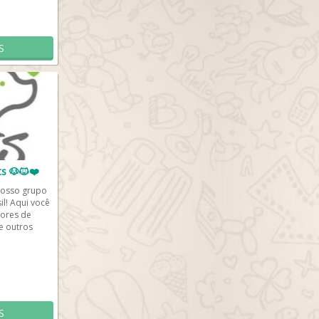
S
s 🐶🐱❤️
nosso grupo
l! Aqui você
dores de
e outros
em nos...
S