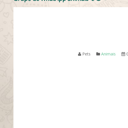
Pets
Animais
0