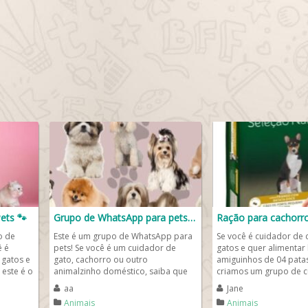
ets 🐾
Grupo de WhatsApp para pets🐱🐶
o de
Este é um grupo de WhatsApp para
Se você é cuidador de 
ê é
pets! Se você é um cuidador de
gatos e quer alimentar
 gatos e
gato, cachorro ou outro
amiguinhos de 04 patas
 este é o
animalzinho doméstico, saiba que
criamos um grupo de 
este é um grupo de cuidadores de...
Pet, um grupo de...
aa
Jane
Animais
Animais