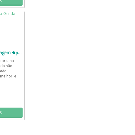
S
WhatsApp Guilda Triagem ♚ρ\’𝑗ℓ♚
 por uma
nda não
ntão
 melhor e
pp Guilda...
S