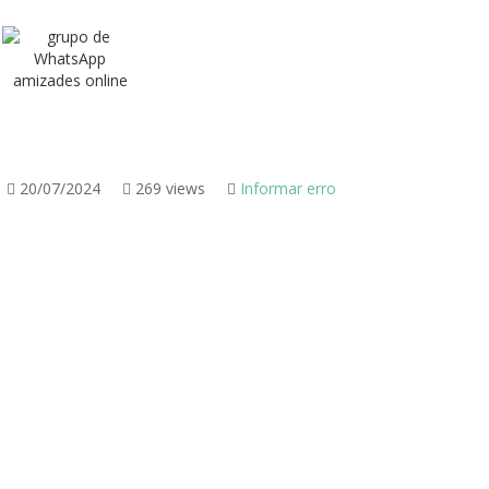
20/07/2024
269 views
Informar erro