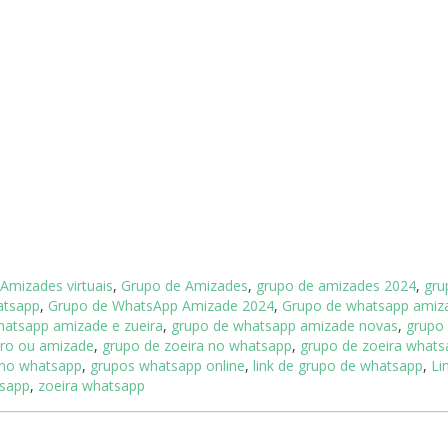
Amizades virtuais
,
Grupo de Amizades
,
grupo de amizades 2024
,
gru
atsapp
,
Grupo de WhatsApp Amizade 2024
,
Grupo de whatsapp amiz
hatsapp amizade e zueira
,
grupo de whatsapp amizade novas
,
grupo
ro ou amizade
,
grupo de zoeira no whatsapp
,
grupo de zoeira whats
 no whatsapp
,
grupos whatsapp online
,
link de grupo de whatsapp
,
Li
tsapp
,
zoeira whatsapp