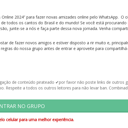
 Online 2024” para fazer novas amizades online pelo WhatsApp. O o
is de todos os cantos do Brasil e do mundo! Se você está procurando
são, junte-se a nós e faça parte dessa nova jornada. Venha comparti
tar de fazer novos amigos e estiver disposto a rir muito e, principa
as regras do nossa grupo antes de entrar e aproveite para compartilh
gação de conteúdo pirateado ✔por favor não poste links de outros 
. Respeite a todos os outros leitores para não levar ban. Combina
NTRAR NO GRUPO
lo celular para uma melhor experiência.