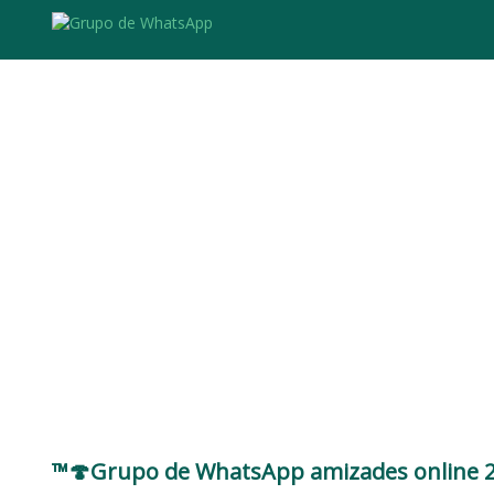
™🍄Grupo de WhatsApp amizades online 