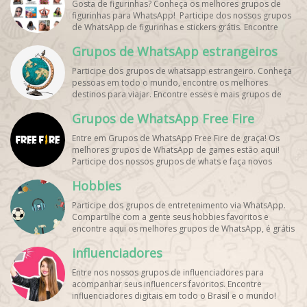
Gosta de figurinhas? Conheça os melhores grupos de
figurinhas para WhatsApp! Participe dos nossos grupos
de WhatsApp de figurinhas e stickers grátis. Encontre
aqui os melhores grupos de WhatsApp e bombe seu
Grupos de WhatsApp estrangeiros
perfil!
Participe dos grupos de whatsapp estrangeiro. Conheça
pessoas em todo o mundo, encontre os melhores
destinos para viajar. Encontre esses e mais grupos de
WhatsApp de graça!
Grupos de WhatsApp Free Fire
Entre em Grupos de WhatsApp Free Fire de graça! Os
melhores grupos de WhatsApp de games estão aqui!
Participe dos nossos grupos de whats e faça novos
amigos!
Hobbies
Participe dos grupos de entretenimento via WhatsApp.
Compartilhe com a gente seus hobbies favoritos e
encontre aqui os melhores grupos de WhatsApp, é grátis
e divertido!
influenciadores
Entre nos nossos grupos de influenciadores para
acompanhar seus influencers favoritos. Encontre
influenciadores digitais
em todo o Brasil e o mundo!