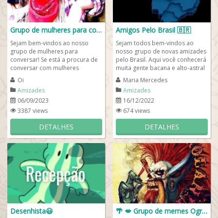
Grupo de mulheres para conversar
Amigos Pelo Brasil 🇧🇷
Sejam bem-vindos ao nosso
Sejam todos bem-vindos ao
grupo de mulheres para
nosso grupo de novas amizades
conversar! Se está a procura de
pelo Brasil. Aqui você conhecerá
conversar com mulheres
muita gente bacana e alto-astral
interessantes e inteligentes este
para animar seus dias sempre
Oi
Maria Mercedes
é, certamente, o...
com...
Amizades
Amizades
06/09/2023
16/12/2022
3387 views
674 views
DETALHES
DETALHES
Desenhista😃
🌴 💋 Grupo de memes Ogrolândia 🌶️ 🐊