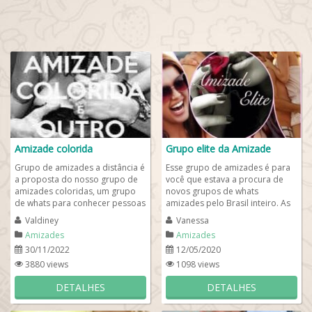
Amizade colorida
Grupo elite da Amizade
Grupo de amizades a distância é
Esse grupo de amizades é para
a proposta do nosso grupo de
você que estava a procura de
amizades coloridas, um grupo
novos grupos de whats
de whats para conhecer pessoas
amizades pelo Brasil inteiro. As
novas e, quem sabe, arranjar
pessoas mais descoladas e
Valdiney
Vanessa
um...
interessantes...
Amizades
Amizades
30/11/2022
12/05/2020
3880 views
1098 views
DETALHES
DETALHES