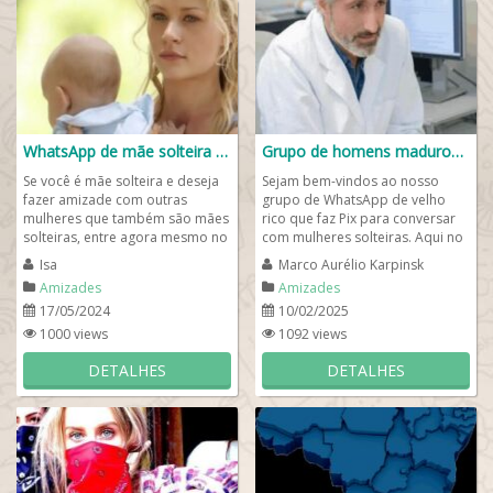
WhatsApp de mãe solteira 👶🏻🤱🏻
Grupo de homens maduros 🧔🏻‍♂️
Se você é mãe solteira e deseja
Sejam bem-vindos ao nosso
fazer amizade com outras
grupo de WhatsApp de velho
mulheres que também são mães
rico que faz Pix para conversar
solteiras, entre agora mesmo no
com mulheres solteiras. Aqui no
nosso grupo de WhatsApp de
nosso grupo você conhece
Isa
Marco Aurélio Karpinsk
mãe...
homens maduros...
Amizades
Amizades
17/05/2024
10/02/2025
1000 views
1092 views
DETALHES
DETALHES