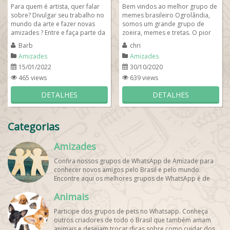
Para quem é artista, quer falar
Bem vindos ao melhor grupo de
sobre? Divulgar seu trabalho no
memes brasileiro Ogrolândia,
mundo da arte e fazer novas
somos um grande grupo de
amizades ? Entre e faça parte da
zoeira, memes e tretas. O pior
nossa família que fala sobre...
grupo do zap, cheio de
Barb
chri
figurinhas, memes,...
Amizades
Amizades
15/01/2022
30/10/2020
465 views
639 views
DETALHES
DETALHES
Categorias
Amizades
Confira nossos grupos de WhatsApp de Amizade para
conhecer novos amigos pelo Brasil e pelo mundo.
Encontre aqui os melhores grupos de WhatsApp é de
graça!
Animais
Participe dos grupos de pets no Whatsapp. Conheça
outros criadores de todo o Brasil que também amam
animais e desejam trocar dicas sobre como cuidar dos