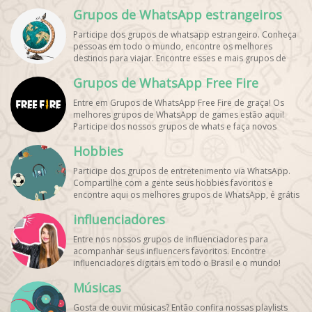
aqui os melhores grupos de WhatsApp e bombe seu
Grupos de WhatsApp estrangeiros
perfil!
Participe dos grupos de whatsapp estrangeiro. Conheça
pessoas em todo o mundo, encontre os melhores
destinos para viajar. Encontre esses e mais grupos de
WhatsApp de graça!
Grupos de WhatsApp Free Fire
Entre em Grupos de WhatsApp Free Fire de graça! Os
melhores grupos de WhatsApp de games estão aqui!
Participe dos nossos grupos de whats e faça novos
amigos!
Hobbies
Participe dos grupos de entretenimento via WhatsApp.
Compartilhe com a gente seus hobbies favoritos e
encontre aqui os melhores grupos de WhatsApp, é grátis
e divertido!
influenciadores
Entre nos nossos grupos de influenciadores para
acompanhar seus influencers favoritos. Encontre
influenciadores digitais
em todo o Brasil e o mundo!
Cadastre o seu grupo e aumente seus seguidores!
Músicas
Gosta de ouvir músicas? Então confira nossas playlists