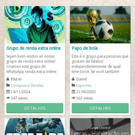
Grupo de renda extra online
Papo de bola
Sejam bem-vindos ao nosso
Este é o grupo para pessoas que
grupo de renda extra online!
gostam de futebol
Criamos este grupo de
independentemente de qual
WhatsApp renda extra online
time torce. Se você também
para pessoas que desejam ter
gosta de debater, torcer, está no
Kleber
Daniel
uma renda mensal...
melhor grupo de...
Compras e Vendas
Esportes
14/11/2024
21/06/2020
347 views
567 views
DETALHES
DETALHES