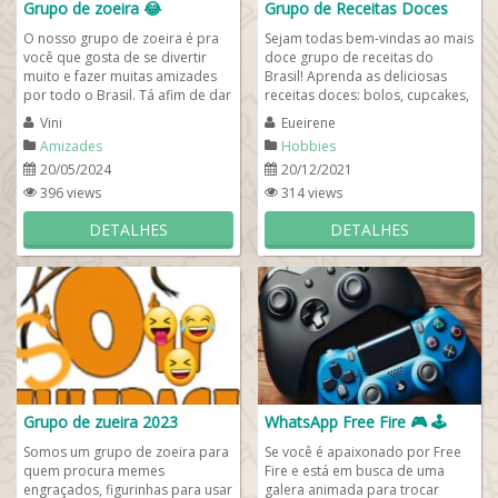
Grupo de zoeira 😂
Grupo de Receitas Doces
O nosso grupo de zoeira é pra
Sejam todas bem-vindas ao mais
você que gosta de se divertir
doce grupo de receitas do
muito e fazer muitas amizades
Brasil! Aprenda as deliciosas
por todo o Brasil. Tá afim de dar
receitas doces: bolos, cupcakes,
boas risadas com memes...
doces em calda, cremes
Vini
Eueirene
culinários e etc...
Amizades
Hobbies
20/05/2024
20/12/2021
396 views
314 views
DETALHES
DETALHES
Grupo de zueira 2023
WhatsApp Free Fire 🎮 🕹️
Somos um grupo de zoeira para
Se você é apaixonado por Free
quem procura memes
Fire e está em busca de uma
engraçados, figurinhas para usar
galera animada para trocar