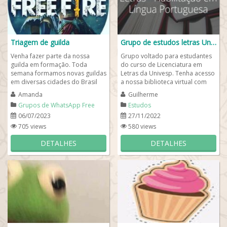
Triagem de guilda
Grupo de estudos letras Univesp
Venha fazer parte da nossa
Grupo voltado para estudantes
guilda em formação. Toda
do curso de Licenciatura em
semana formamos novas guildas
Letras da Univesp. Tenha acesso
em diversas cidades do Brasil
a nossa biblioteca virtual com
para mulheres e para homens.
milhares de exemplares para
Amanda
Guilherme
Aqui todos podem...
estudar,...
Grupos de WhatsApp Free
Estudos
Fire
06/07/2023
27/11/2022
705 views
580 views
DETALHES
DETALHES