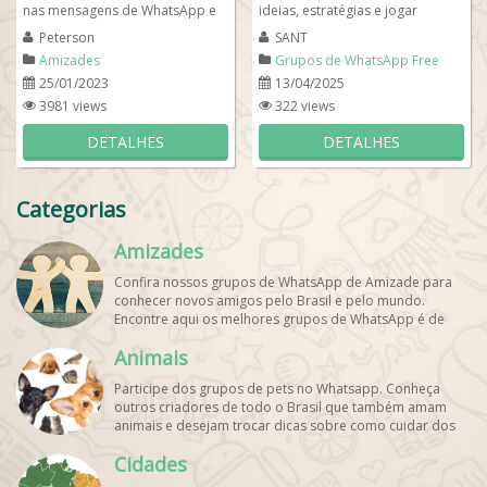
nas mensagens de WhatsApp e
ideias, estratégias e jogar
muita comédia para quem quer
partidas insanas, chegou ao
Peterson
SANT
rir muito mas com...
lugar certo!...
Amizades
Grupos de WhatsApp Free
Fire
25/01/2023
13/04/2025
3981 views
322 views
DETALHES
DETALHES
Categorias
Amizades
Confira nossos grupos de WhatsApp de Amizade para
conhecer novos amigos pelo Brasil e pelo mundo.
Encontre aqui os melhores grupos de WhatsApp é de
graça!
Animais
Participe dos grupos de pets no Whatsapp. Conheça
outros criadores de todo o Brasil que também amam
animais e desejam trocar dicas sobre como cuidar dos
pets. Encontre esses e mais grupos de WhatsApp de
Cidades
graça!