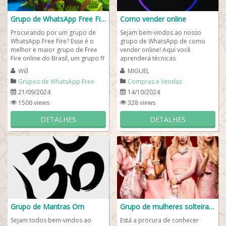
Grupo de WhatsApp Free Fire 🎮🕹️
Como vender online
Procurando por um grupo de
Sejam bem-vindos ao nosso
WhatsApp Free Fire? Esse é o
grupo de WhatsApp de como
melhor e maior grupo de Free
vender online! Aqui você
Fire online do Brasil, um grupo ff
aprenderá técnicas
para quem procura por novas
comprovadas para vender
Will
MIGUEL
amizades e...
todos os dias na internet usando
Grupos de WhatsApp Free
Compras e Vendas
as...
Fire
21/09/2024
14/10/2024
1506 views
328 views
DETALHES
DETALHES
Grupo de Mantras Om
Grupo de mulheres solteiras 💄👜
Sejam todos bem-vindos ao
Está a procura de conhecer