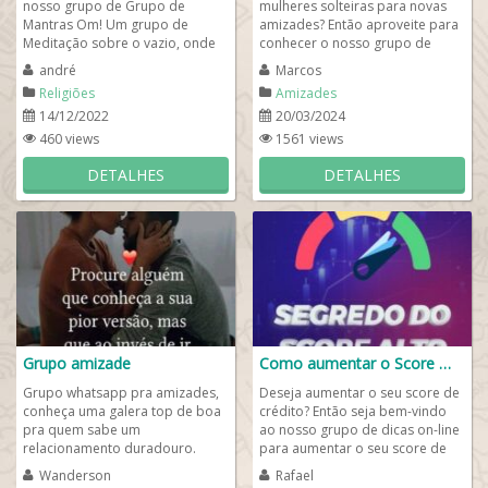
nosso grupo de Grupo de
mulheres solteiras para novas
Mantras Om! Um grupo de
amizades? Então aproveite para
Meditação sobre o vazio, onde
conhecer o nosso grupo de
debatemos sobre o vazio, o
amizades femininas, um grupo
andré
Marcos
enigma e outros tantos...
onde...
Religiões
Amizades
14/12/2022
20/03/2024
460 views
1561 views
DETALHES
DETALHES
Grupo amizade
Como aumentar o Score 💳 📊
Grupo whatsapp pra amizades,
Deseja aumentar o seu score de
conheça uma galera top de boa
crédito? Então seja bem-vindo
pra quem sabe um
ao nosso grupo de dicas on-line
relacionamento duradouro.
para aumentar o seu score de
Somos um dos melhores grupos
crédito e conseguir
Wanderson
Rafael
de amizades sem...
empréstimos,...