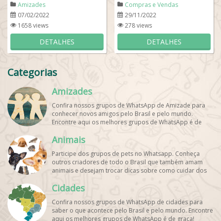
Amizades
Compras e Vendas
07/02/2022
29/11/2022
1658 views
278 views
DETALHES
DETALHES
Categorias
Amizades
Confira nossos grupos de WhatsApp de Amizade para
conhecer novos amigos pelo Brasil e pelo mundo.
Encontre aqui os melhores grupos de WhatsApp é de
graça!
Animais
Participe dos grupos de pets no Whatsapp. Conheça
outros criadores de todo o Brasil que também amam
animais e desejam trocar dicas sobre como cuidar dos
pets. Encontre esses e mais grupos de WhatsApp de
Cidades
graça!
Confira nossos grupos de WhatsApp de cidades para
saber o que acontece pelo Brasil e pelo mundo. Encontre
aqui os melhores grupos de WhatsApp é de graça!