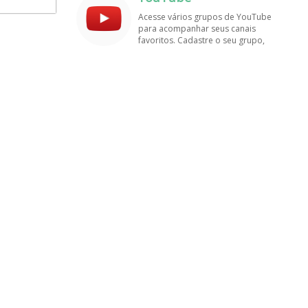
amigos!
Acesse vários grupos de YouTube
para acompanhar seus canais
favoritos. Cadastre o seu grupo,
tenha muito mais visualizações e
inscritos. Encontre aqui os
melhores grupos de WhatsApp, é
rápido e grátis!