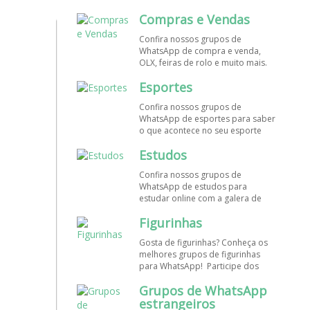
mundo. Encontre aqui os melhores
Compras e Vendas
grupos de WhatsApp é de graça!
Confira nossos grupos de
WhatsApp de compra e venda,
OLX, feiras de rolo e muito mais.
Encontre aqui os melhores grupos
Esportes
de WhatsApp é de grátis! Entre
agora!
Confira nossos grupos de
WhatsApp de esportes para saber
o que acontece no seu esporte
favorito. Encontre aqui os
Estudos
melhores grupos de WhatsApp é
de graça!
Confira nossos grupos de
WhatsApp de estudos para
estudar online com a galera de
diversos cursos. Encontre aqui os
Figurinhas
melhores grupos de WhatsApp é
de graça!
Gosta de figurinhas? Conheça os
melhores grupos de figurinhas
para WhatsApp! Participe dos
nossos grupos de WhatsApp de
Grupos de WhatsApp
figurinhas e stickers grátis.
Encontre aqui os melhores grupos
estrangeiros