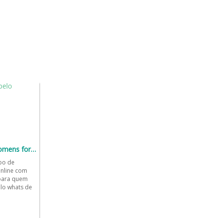
Grupo de namoro homens fortes
po de
nline com
 para quem
lo whats de
da. Nosso