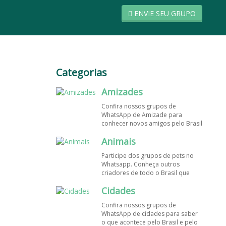
ENVIE SEU GRUPO
Categorias
Amizades
Confira nossos grupos de
WhatsApp de Amizade para
conhecer novos amigos pelo Brasil
e pelo mundo. Encontre aqui os
Animais
melhores grupos de WhatsApp é
de graça!
Participe dos grupos de pets no
Whatsapp. Conheça outros
criadores de todo o Brasil que
também amam animais e desejam
Cidades
trocar dicas sobre como cuidar
dos pets. Encontre esses e mais
Confira nossos grupos de
grupos de WhatsApp de graça!
WhatsApp de cidades para saber
o que acontece pelo Brasil e pelo