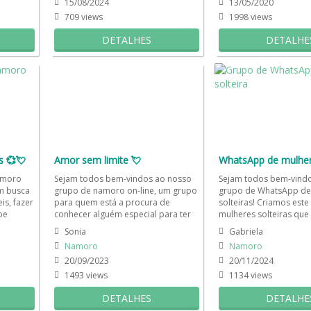
15/08/2024
13/05/2020
709 views
1998 views
DETALHES
DETALHE
s 💞💘
Amor sem limite 💘
amoro
Sejam todos bem-vindos ao nosso
Sejam todos bem-vind
em busca
grupo de namoro on-line, um grupo
grupo de WhatsApp de
is, fazer
para quem está a procura de
solteiras! Criamos est
be
conhecer alguém especial para ter
mulheres solteiras que
bons momentos a dois. Somos um...
dispostas a fazer novas
Sonia
Gabriela
Namoro
Namoro
20/09/2023
20/11/2024
1493 views
1134 views
DETALHES
DETALHE