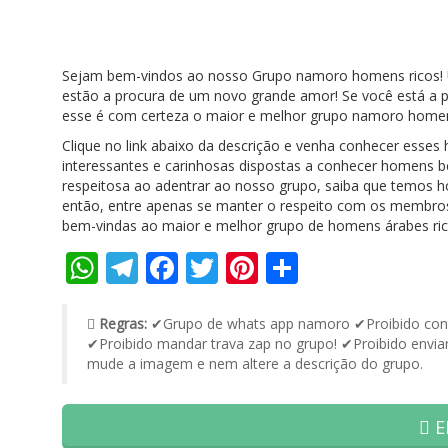
Sejam bem-vindos ao nosso Grupo namoro homens ricos! 
estão a procura de um novo grande amor! Se você está a
esse é com certeza o maior e melhor grupo namoro homens
Clique no link abaixo da descrição e venha conhecer esses 
interessantes e carinhosas dispostas a conhecer homens be
respeitosa ao adentrar ao nosso grupo, saiba que temos hom
então, entre apenas se manter o respeito com os membros
bem-vindas ao maior e melhor grupo de homens árabes ric
WhatsApp
Telegram
Facebook
Twitter
Pinterest
Share
Regras:
✔Grupo de whats app namoro ✔Proibido conte
✔Proibido mandar trava zap no grupo! ✔Proibido enviar
mude a imagem e nem altere a descrição do grupo.
E