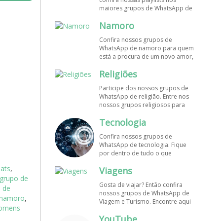
maiores grupos de WhatsApp de
músicas. Encontre aqui os
Namoro
melhores grupos de WhatsApp é
de graça!
Confira nossos grupos de
WhatsApp de namoro para quem
está a procura de um novo amor,
um crush ou contatinhos. Veja aqui
Religiões
mais grupos de WhatsApp é de
graça!
Participe dos nossos grupos de
WhatsApp de religião. Entre nos
nossos grupos religiosos para
conhecer outros membros e uma
Tecnologia
só fé! Entre agora!
Confira nossos grupos de
WhatsApp de tecnologia. Fique
por dentro de tudo o que
acontece no mundo tecnológico.
ats
,
Viagens
Aqui tem os grupos de WhatsApp
grupo de
é de graça!
Gosta de viajar? Então confira
 de
nossos grupos de WhatsApp de
o namoro
,
Viagem e Turismo. Encontre aqui
homens
os melhores grupos de WhatsApp
YouTube
é de graça! Compartilhe com os