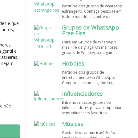
de WhatsApp e bombe seu perfil!
Participe dos grupos de whatsapp
estrangeiro. Conheça pessoas em
todo o mundo, encontre os
melhores destinos para viajar.
des e que
Grupos de WhatsApp
Encontre esses e mais grupos de
juntos,
WhatsApp de graça!
Free Fire
Entre em Grupos de WhatsApp
lheres
Free Fire de graça! Os melhores
 gentil e
grupos de WhatsApp de games
asileiras,
estão aqui! Participe dos nossos
Hobbies
e sejam
grupos de whats e faça novos
amigos!
Participe dos grupos de
entretenimento via WhatsApp.
Compartilhe com a gente seus
hobbies favoritos e encontre aqui
influenciadores
os melhores grupos de WhatsApp,
é grátis e divertido!
o
Entre nos nossos grupos de
 e não
influenciadores para acompanhar
seus influencers favoritos.
Encontre influenciadores digitais
Músicas
em todo o Brasil e o mundo!
Cadastre o seu grupo e aumente
Gosta de ouvir músicas? Então
seus seguidores!
confira nossas playlists nos