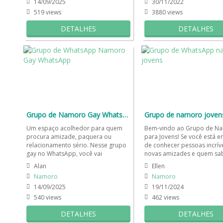
14/09/2025
30/11/2022
519 views
3880 views
DETALHES
DETALHES
Grupo de Namoro Gay WhatsApp 🏳️‍🌈
Grupo de namoro joven
Um espaço acolhedor para quem
Bem-vindo ao Grupo de N
procura amizade, paquera ou
para Jovens! Se você está 
relacionamento sério. Nesse grupo
de conhecer pessoas incríve
gay no WhatsApp, você vai
novas amizades e quem sa
encontrar pessoas de mente
encontrar aquele alguém...
Alan
Ellen
aberta,...
Namoro
Namoro
14/09/2025
19/11/2024
540 views
462 views
DETALHES
DETALHES