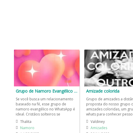
Grupo de Namoro Evangélico 🌹💌
Amizade colorida
Se você busca um relacionamento
Grupo de amizades a distân
baseado na fé, esse grupo de
proposta do nosso grupo 
namoro evangélico no WhatsApp é
amizades coloridas, um gr
ideal. Cristãos solteiros se
whats para conhecer pesso
conectam para trocar mensagens...
e, quem sabe, arranjar um..
Thalita
Valdiney
Namoro
Amizades