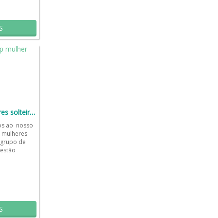
S
WhatsApp de mulheres solteiras💄👄
os ao nosso
 mulheres
e grupo de
 estão
 amizades...
S