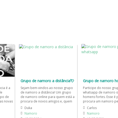
Grupo de namoro a distância💘
cia é a
Sejam bem-vindos ao nosso grupo
Participe do nosso gru
de
de namoro a distância! Um grupo
whatsapp de namoro o
upo de
de namoro online para quem está a
homens fortes. Esse é
as novas
procura de novos amigos e, quem
procura um namoro pe
.
sabe, encontrar um grande...
forma segura e diverti
Duka
Carlos
grupo...
Namoro
Namoro