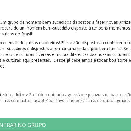
Um grupo de homens bem-sucedidos dispostos a fazer novas amiza
 procura de um homem bem-sucedido disposto a ter bons momentos 
 ricos do Brasil!
homens lindos, ricos e solteiros! Eles estão dispostos a conhecer mu
m-sucedidos e dispostas a formar uma linda e próspera família. Seja
ens de culturas diversas e muitas diferentes das nossas culturas br
 e culturas aqui presentes. Desde já desejamos a todas boa sorte 
os!
údo adulto ✔Proibido conteúdo agressivo e palavras de baixo calã
 links sem autorização! ✔por favor não poste links de outros grupos
NTRAR NO GRUPO