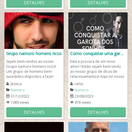
DETALHES
DETALHES
Grupo namoro homens ricos
Como conquistar uma garota
Sejam bem-vindos ao nosso
Está a procura de um novo
Grupo namoro homens ricos!
amor? Então sejam bem-vindo
Um grupo de homens bem-
ao nosso grupo de dicas de
sucedidos dispostos a fazer
relacionamentos! Aqui no nosso
novas amizades e que estão a
grupo de Whats nós damos
Jéssica
celso
procura de um novo grande...
muitas dicas...
Namoro
Namoro
31/12/2022
23/08/2023
1089 views
478 views
DETALHES
DETALHES