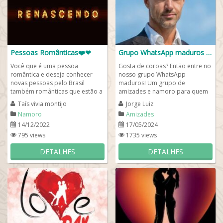
Pessoas Românticas❤️❤
Grupo WhatsApp maduros 👨🏻‍🦳🧔🏻‍♂️🙎🏻‍♂️
Você que é uma pessoa
Gosta de coroas? Então entre no
romântica e deseja conhecer
nosso grupo WhatsApp
novas pessoas pelo Brasil
maduros! Um grupo de
também românticas que estão a
amizades e namoro para quem
procura de um novo amor, esse
busca por homens mais velhos
Taís vivia montijo
Jorge Luiz
é um grupo de...
que estão a procura de...
Namoro
Amizades
14/12/2022
17/05/2024
795 views
1735 views
DETALHES
DETALHES