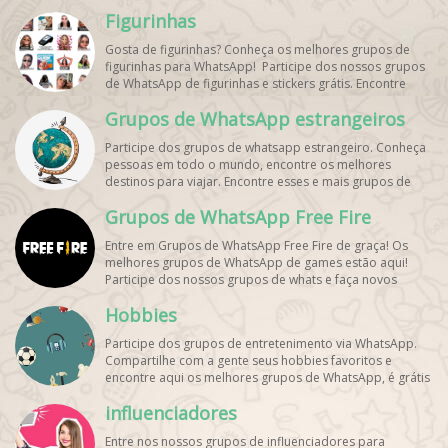
Figurinhas
Gosta de figurinhas? Conheça os melhores grupos de
figurinhas para WhatsApp! Participe dos nossos grupos
de WhatsApp de figurinhas e stickers grátis. Encontre
aqui os melhores grupos de WhatsApp e bombe seu
Grupos de WhatsApp estrangeiros
perfil!
Participe dos grupos de whatsapp estrangeiro. Conheça
pessoas em todo o mundo, encontre os melhores
destinos para viajar. Encontre esses e mais grupos de
WhatsApp de graça!
Grupos de WhatsApp Free Fire
Entre em Grupos de WhatsApp Free Fire de graça! Os
melhores grupos de WhatsApp de games estão aqui!
Participe dos nossos grupos de whats e faça novos
amigos!
Hobbies
Participe dos grupos de entretenimento via WhatsApp.
Compartilhe com a gente seus hobbies favoritos e
encontre aqui os melhores grupos de WhatsApp, é grátis
e divertido!
influenciadores
Entre nos nossos grupos de influenciadores para