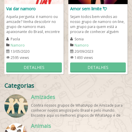
Vai dar namoro
Amor sem limite 💘
Aquela pergunta: é namoro ou
Sejam todos bem-vindos ao
amizade? Venha descobrir no
nosso grupo de namoro on-line,
grupo de namoro mais
um grupo para quem está a
apaixonante do Brasil, encontre
procura de conhecer alguém
um crush e viva um romance
especial para ter bons
Paola
Sonia
intenso. Compartilhe...
momentos a dois. Somos um...
Namoro
Namoro
13/05/2020
20/09/2023
2595 views
1493 views
DETALHES
DETALHES
Categorias
Amizades
Confira nossos grupos de WhatsApp de Amizade para
conhecer novos amigos pelo Brasil e pelo mundo.
Encontre aqui os melhores grupos de WhatsApp é de
graça!
Animais