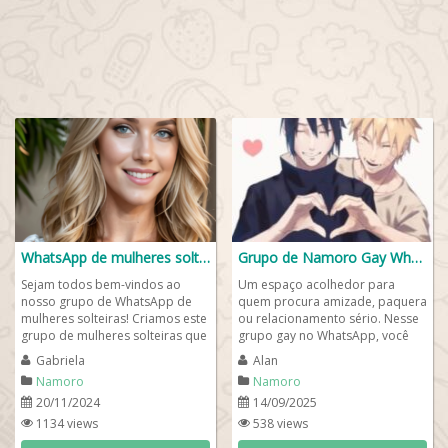
WhatsApp de mulheres solteiras💄👄
Grupo de Namoro Gay WhatsApp 🏳️‍🌈
Sejam todos bem-vindos ao
Um espaço acolhedor para
nosso grupo de WhatsApp de
quem procura amizade, paquera
mulheres solteiras! Criamos este
ou relacionamento sério. Nesse
grupo de mulheres solteiras que
grupo gay no WhatsApp, você
estão dispostas a fazer novas
vai encontrar pessoas de mente
Gabriela
Alan
amizades...
aberta,...
Namoro
Namoro
20/11/2024
14/09/2025
1134 views
538 views