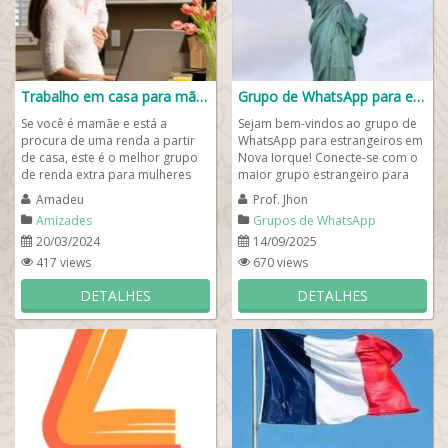
Trabalho em casa para mães 👩‍👧‍👦
Grupo de WhatsApp para estrangeiros em Nova Iorque 🇺🇸
Se você é mamãe e está a
Sejam bem-vindos ao grupo de
procura de uma renda a partir
WhatsApp para estrangeiros em
de casa, este é o melhor grupo
Nova Iorque! Conecte-se com o
de renda extra para mulheres
maior grupo estrangeiro para
que são mães e precisam ter
brasileiros nos Estados Unidos!
Amadeu
Prof. Jhon
uma fonte...
Se você...
Amizades
Grupos de WhatsApp
estrangeiros
20/03/2024
14/09/2025
417 views
670 views
DETALHES
DETALHES