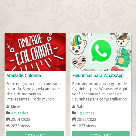
Amizade Colorida
Figurinhas para WhatsApp
Entre no grupo de zap amizade
Bem-vindos ao nosso grupo de
colorida. Sabe aquela amizade
figurinhas para WhatsApp! Aqui
cheia de momentos
você encontrará milhares de
interessantes? Todo mundo
figurinhas para compartilhar no
enquanto solteiro(a) gostaria de
WhatsApp, poderá postar suas...
Kinze
Rafael
ter momentos bons com...
Amizades
Figurinhas
28/01/2022
28/12/2022
2879 views
1227 views
DETALHES
DETALHES