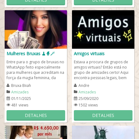
Mulheres Bruxas 🧹🧙🪄
Amigos virtuais
Entre para o grupo de bruxas no
Estava a procura de grupos de
WhatsApp feito especialmente
amigos virtuais? Então está no
para mulheres que acreditam na
grupo de amizades certo! Aqui
força da magia feminina, da
encontra pessoas legais, bem
espiritualidade feminina e do
humoradas que adoram
Bruxa Biiah
Andre
poder da...
conversar, dar...
Amizades
Amizades
01/11/2025
25/09/2020
481 views
1502 views
DETALHES
DETALHES