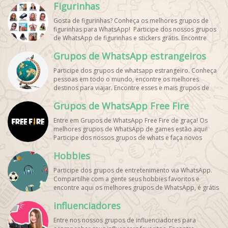
Figurinhas
Gosta de figurinhas? Conheça os melhores grupos de
figurinhas para WhatsApp! Participe dos nossos grupos
de WhatsApp de figurinhas e stickers grátis. Encontre
aqui os melhores grupos de WhatsApp e bombe seu
Grupos de WhatsApp estrangeiros
perfil!
Participe dos grupos de whatsapp estrangeiro. Conheça
pessoas em todo o mundo, encontre os melhores
destinos para viajar. Encontre esses e mais grupos de
WhatsApp de graça!
Grupos de WhatsApp Free Fire
Entre em Grupos de WhatsApp Free Fire de graça! Os
melhores grupos de WhatsApp de games estão aqui!
Participe dos nossos grupos de whats e faça novos
amigos!
Hobbies
Participe dos grupos de entretenimento via WhatsApp.
Compartilhe com a gente seus hobbies favoritos e
encontre aqui os melhores grupos de WhatsApp, é grátis
e divertido!
influenciadores
Entre nos nossos grupos de influenciadores para