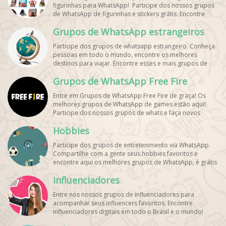
figurinhas para WhatsApp! Participe dos nossos grupos
de WhatsApp de figurinhas e stickers grátis. Encontre
aqui os melhores grupos de WhatsApp e bombe seu
Grupos de WhatsApp estrangeiros
perfil!
Participe dos grupos de whatsapp estrangeiro. Conheça
pessoas em todo o mundo, encontre os melhores
destinos para viajar. Encontre esses e mais grupos de
WhatsApp de graça!
Grupos de WhatsApp Free Fire
Entre em Grupos de WhatsApp Free Fire de graça! Os
melhores grupos de WhatsApp de games estão aqui!
Participe dos nossos grupos de whats e faça novos
amigos!
Hobbies
Participe dos grupos de entretenimento via WhatsApp.
Compartilhe com a gente seus hobbies favoritos e
encontre aqui os melhores grupos de WhatsApp, é grátis
e divertido!
influenciadores
Entre nos nossos grupos de influenciadores para
acompanhar seus influencers favoritos. Encontre
influenciadores digitais
em todo o Brasil e o mundo!
Cadastre o seu grupo e aumente seus seguidores!