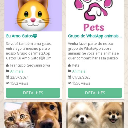
Eu Amo Gatos😺
Grupo de WhatApp animais 🐶🐱🐾
Se você também ama gatos,
Venha fazer parte do nosso
entre agora mesmo para o
grupo de WhatsApp sobre
nosso Grupo de WhatsApp
animais! Se você ama animais e
Gatos: Eu Amo Gatos😺! Um
quer compartilhar essa paixão
grupo para cuidadores de pets
com outras pessoas, nosso
Francisco Geovanni Silva
Pets
que são simplesmente...
grupo de WhatsApp...
Animais
Animais
22/07/2024
01/02/2025
1502 views
1556 views
DETALHES
DETALHES