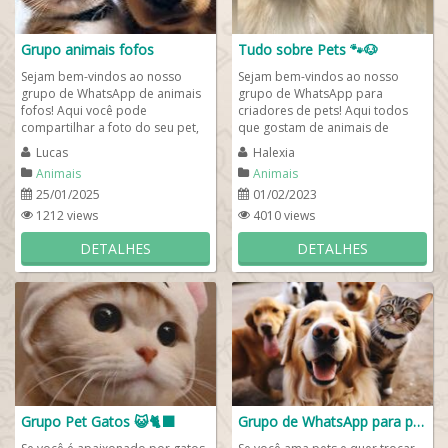
Grupo animais fofos
Tudo sobre Pets 🐾🐶
Sejam bem-vindos ao nosso
Sejam bem-vindos ao nosso
grupo de WhatsApp de animais
grupo de WhatsApp para
fofos! Aqui você pode
criadores de pets! Aqui todos
compartilhar a foto do seu pet,
que gostam de animais de
trocar dicas de bem -estar e
estimação podem entrar.
Lucas
Halexia
saúde, fazer novas...
Diariamente compartilhamos...
Animais
Animais
25/01/2025
01/02/2023
1212 views
4010 views
DETALHES
DETALHES
Grupo Pet Gatos 😺🐈‍⬛
Grupo de WhatsApp para pets🐾🐶