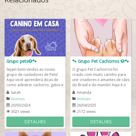
Grupo pets🐶🐾
🐾 Grupo Pet Cachorros 🐶🐾
Sejam bem-vindos ao nosso
O grupo Pet Cachorros foi
grupo de cuidadores de Pets!
criado com muito carinho para
Aqui você aprenderá dicas de
unir criadores e amantes de cães
como adestrar cachorro, gatos e
do Brasil e do mundo! Aqui é o
pássaros de maneira simples e
lugar certo para quem quer...
Sarah
Amanda
educativa....
Animais
Animais
20/03/2024
26/04/2025
3021 views
2172 views
DETALHES
DETALHES