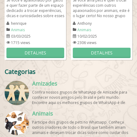
Se você é apaixonado por gatos
Se você ama pets e quer trocar
e quer fazer parte de um espaço
experiências com outros
dedicado a trocar experiências,
apaixonados por animais, este é
dicas e curiosidades sobre esses
o lugar certo! No nosso grupo
pets incríveis, nosso grupo...
de WhatsApp criadores de Pet,
henrique
Anthony
você...
Animais
Animais
03/03/2025
10/02/2025
1715 views
2306 views
DETALHES
DETALHES
Categorias
Amizades
Confira nossos grupos de WhatsApp de Amizade para
conhecer novos amigos pelo Brasil e pelo mundo.
Encontre aqui os melhores grupos de WhatsApp é de
graça!
Animais
Participe dos grupos de pets no Whatsapp. Conheça
outros criadores de todo o Brasil que também amam
animais e desejam trocar dicas sobre como cuidar dos