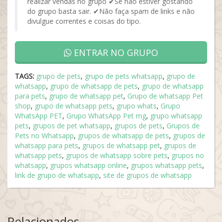
realizar vendas no grupo ✔Se não estiver gostando
do grupo basta sair. ✔Não faça spam de links e não
divulgue correntes e coisas do tipo.
ENTRAR NO GRUPO
TAGS:
grupo de pets
,
grupo de pets whatsapp
,
grupo de
whatsapp
,
grupo de whatsapp de pets
,
grupo de whatsapp
para pets
,
grupo de whatsapp pet
,
Grupo de whatsapp Pet
shop
,
grupo de whatsapp pets
,
grupo whats
,
Grupo
WhatsApp PET
,
Grupo WhatsApp Pet mg
,
grupo whatsapp
pets
,
grupos de pet whatsapp
,
grupos de pets
,
Grupos de
Pets no Whatsapp
,
grupos de whatsapp de pets
,
grupos de
whatsapp para pets
,
grupos de whatsapp pet
,
grupos de
whatsapp pets
,
grupos de whatsapp sobre pets
,
grupos no
whatsapp
,
grupos whatsapp online
,
grupos whatsapp pets
,
link de grupo de whatsapp
,
site de grupos de whatsapp
Relacionados