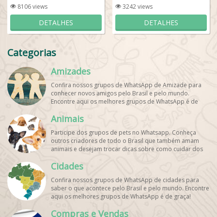
8106 views
3242 views
DETALHES
DETALHES
Categorias
Amizades
Confira nossos grupos de WhatsApp de Amizade para
conhecer novos amigos pelo Brasil e pelo mundo.
Encontre aqui os melhores grupos de WhatsApp é de
graça!
Animais
Participe dos grupos de pets no Whatsapp. Conheça
outros criadores de todo o Brasil que também amam
animais e desejam trocar dicas sobre como cuidar dos
pets. Encontre esses e mais grupos de WhatsApp de
Cidades
graça!
Confira nossos grupos de WhatsApp de cidades para
saber o que acontece pelo Brasil e pelo mundo. Encontre
aqui os melhores grupos de WhatsApp é de graça!
Compras e Vendas