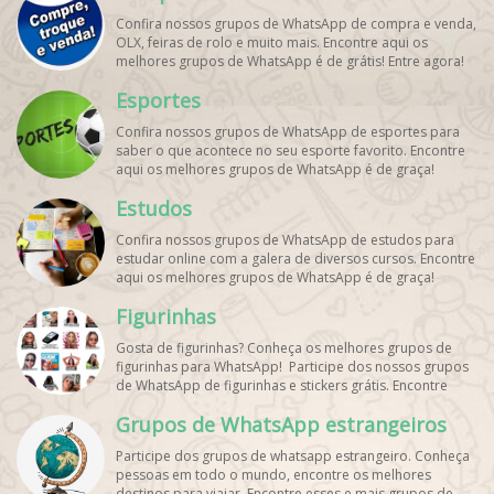
Confira nossos grupos de WhatsApp de compra e venda,
OLX, feiras de rolo e muito mais. Encontre aqui os
melhores grupos de WhatsApp é de grátis! Entre agora!
Esportes
Confira nossos grupos de WhatsApp de esportes para
saber o que acontece no seu esporte favorito. Encontre
aqui os melhores grupos de WhatsApp é de graça!
Estudos
Confira nossos grupos de WhatsApp de estudos para
estudar online com a galera de diversos cursos. Encontre
aqui os melhores grupos de WhatsApp é de graça!
Figurinhas
Gosta de figurinhas? Conheça os melhores grupos de
figurinhas para WhatsApp! Participe dos nossos grupos
de WhatsApp de figurinhas e stickers grátis. Encontre
aqui os melhores grupos de WhatsApp e bombe seu
Grupos de WhatsApp estrangeiros
perfil!
Participe dos grupos de whatsapp estrangeiro. Conheça
pessoas em todo o mundo, encontre os melhores
destinos para viajar. Encontre esses e mais grupos de