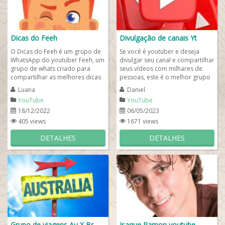
Dicas do Feeh
Divulgação de canais Yt
O Dicas do Feeh é um grupo de
Se você é youtuber e deseja
WhatsApp do youtuber Feeh, um
divulgar seu canal e compartilhar
grupo de whats criado para
seus vídeos com milhares de
compartilhar as melhores dicas
pessoas, este é o melhor grupo
e instruções para facilitar o seu
de WhatsApp para youtubers
Luana
Daniel
dia a...
do...
YouTube
YouTube
18/12/2022
06/05/2023
405 views
1671 views
DETALHES
DETALHES
Grupo de viagens Au X Br 🦘✈️
Isaque Ramon youtube