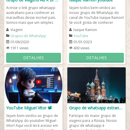
Acesse o link grupo whatsapp
Sejam todos bem-vindos ao
australiano para conhecer as
nosso grupo de WhatsApp do
maravilhas desse incrível país.
canal de YouTube Isaque Ramon!
Somos mais que um simples
Se você gosta de conhecer
grupo whatsapp mochileiros,
novos canais de YouTube de
Viagem
Isaque Ramon
somos um dos...
brasileiros, esse é...
Grupos de WhatsApp
YouTube
estrangeiros
01/06/2020
01/01/2023
1911 views
400 views
DETALHES
DETALHES
YouTube Miguel Vitor 📽️
Grupo de whatsapp estrangeiro russo
Sejam bem-vindos ao grupo de
Participe do maior grupo de
WhatsApp do youtuber Miguel
viagens para a Rússia. Nosso
Vitor! Aqui você terá acesso em
grupo de whatsapp é