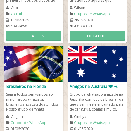
primeira mãos aos vídeos do
direcionado àqueles que
digital influencer Miguel Vitor....
pretendem viajar a Rússia,
Vitor
Wilson
aprender o idioma russo....
YouTube
Grupos de WhatsApp
estrangeiros
15/06/2025
28/05/2020
409 views
4313 views
DETALHES
DETALHES
Brasileiros na Flórida
Amigos na Austrália 🐨 🦘
Sejam todos bem-vindos ao
Grupo de whatsapp amizade na
maior grupo whatsapp
Austrália com outros brasileiros
brasileiros nos Estados Unidos!
que vivem neste encantado país
Nosso grupo de whats
de cangurus, coalas e muito,
internacional é para você que
muito encanto natural. Para
Viagem
Cinthya
deseja se aventurar nos...
você...
Grupos de WhatsApp
Grupos de WhatsApp
estrangeiros
estrangeiros
01/06/2020
01/06/2020