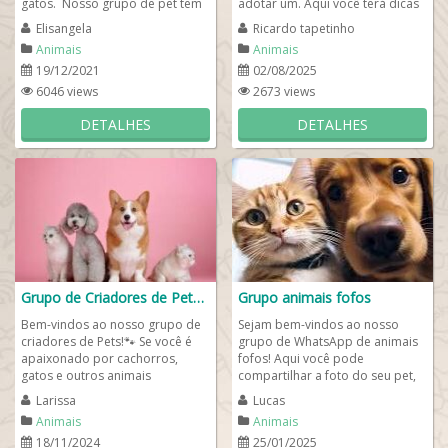
gatos. Nosso grupo de pet tem
adotar um. Aqui você terá dicas
o objetivo de trocarmos dicas
incríveis para cuidar bem do
Elisangela
Ricardo tapetinho
e...
seu...
Animais
Animais
19/12/2021
02/08/2025
6046 views
2673 views
DETALHES
DETALHES
Grupo de Criadores de Pets 🐾
Grupo animais fofos
Bem-vindos ao nosso grupo de
Sejam bem-vindos ao nosso
criadores de Pets!🐾 Se você é
grupo de WhatsApp de animais
apaixonado por cachorros,
fofos! Aqui você pode
gatos e outros animais
compartilhar a foto do seu pet,
domésticos, este é o lugar
trocar dicas de bem -estar e
Larissa
Lucas
perfeito para...
saúde, fazer novas...
Animais
Animais
18/11/2024
25/01/2025