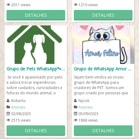
2011 views
1210 views
DETALHES
DETALHES
Grupo de Pets WhatsApp🐾🐶🐱
Grupo de WhatsApp Amor Felino💙🐱💖
Se você é apaixonado por pets
Sejam bem-vindos ao nosso
e adora trocar experiências
grupo de WhatsApp para
sobre cuidados, curiosidades e
criadores de PET. Somos um
fofuras do mundo animal, o
grupo criado por pessoas que
nosso grupo de Pets WhatsApp
amam a Natureza e respeitam os
Roberto
Nycoli
é o...
animais, e que desejam...
Animais
Animais
02/08/2025
05/09/2023
2515 views
1866 views
DETALHES
DETALHES