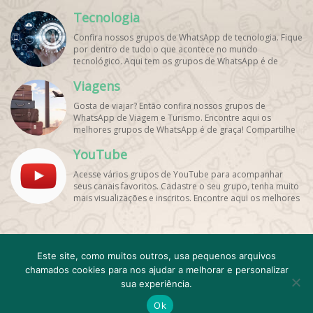
Tecnologia
Confira nossos grupos de WhatsApp de tecnologia. Fique
por dentro de tudo o que acontece no mundo
tecnológico. Aqui tem os grupos de WhatsApp é de
graça!
Viagens
Gosta de viajar? Então confira nossos grupos de
WhatsApp de Viagem e Turismo. Encontre aqui os
melhores grupos de WhatsApp é de graça! Compartilhe
com os amigos!
YouTube
Acesse vários grupos de YouTube para acompanhar
seus canais favoritos. Cadastre o seu grupo, tenha muito
mais visualizações e inscritos. Encontre aqui os melhores
grupos de WhatsApp, é rápido e grátis!
Cadastro
Contato
Este site, como muitos outros, usa pequenos arquivos
Emojis e emoticons Para WhatsApp
FAQ
chamados cookies para nos ajudar a melhorar e personalizar
Grupo de WhatsApp Expirado
Minha conta
resultado
sua experiência.
Sobre
Termos de Uso e Privacidade
Ok