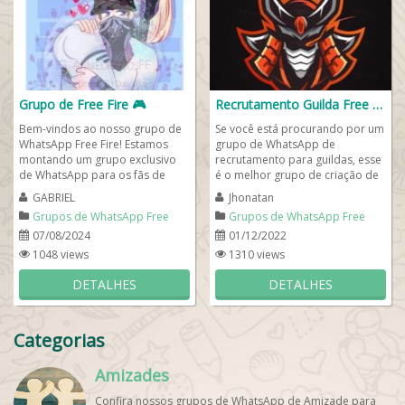
Grupo de Free Fire 🎮
Recrutamento Guilda Free Fire
Bem-vindos ao nosso grupo de
Se você está procurando por um
WhatsApp Free Fire! Estamos
grupo de WhatsApp de
montando um grupo exclusivo
recrutamento para guildas, esse
de WhatsApp para os fãs de
é o melhor grupo de criação de
Free Fire e gostaríamos muito
novas guildas para pessoas que
GABRIEL
Jhonatan
que você...
desejam...
Grupos de WhatsApp Free
Grupos de WhatsApp Free
Fire
Fire
07/08/2024
01/12/2022
1048 views
1310 views
DETALHES
DETALHES
Categorias
Amizades
Confira nossos grupos de WhatsApp de Amizade para