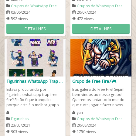
que estão a...
Grupos de WhatsApp Free
Grupos de WhatsApp Free
Fire
Fire
03/06/2024
20/07/2024
592 views
472 views
DETALHES
DETALHES
Figurinhas WhatsApp Trap Free Fire 🎮
Grupo de Free Fire⚡🎮
Estava procurando por
E aí, galera do Free Fire! Sejam
figurinhas whatsapp trap free
bem-vindos ao nosso grupo!
fire? Então fique tranquilo
Queremos juntar todo mundo
porque este é o melhor grupo
que curte jogar e fazer novos
de figurinhas de WhatsApp FF!
amigos. Aqui, você encontra
yan
Além de encontrar...
guildas para...
Figurinhas
Grupos de WhatsApp Free
Fire
23/05/2021
20/08/2024
903 views
1750 views