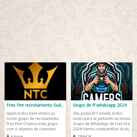
Free Fire recrutamento Guilda
Grupo de ff whatsapp 2024
Sejam todos bem-vindos ao
Olá, pessoal! Convido todos
nosso grupo de recrutamento
vocês para se juntarem ao nosso
Free Fire! Criamos este grupo
Grupo de WhatsApp de Free Fire
com o objetivo de conectarr
2024! Vamos compartilhar dicas,
jogadores de Free Fire online e
estratégias, novidades e muito...
Kaique
ZINHOK