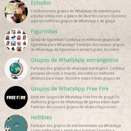
Estudos
Confira nossos grupos de WhatsApp de estudos para
estudar online com a galera de diversos cursos. Encontre
aqui os melhores grupos de WhatsApp é de graça!
Figurinhas
Gosta de figurinhas? Conheça os melhores grupos de
figurinhas para WhatsApp! Participe dos nossos grupos
de WhatsApp de figurinhas e stickers grátis. Encontre
aqui os melhores grupos de WhatsApp e bombe seu
Grupos de WhatsApp estrangeiros
perfil!
Participe dos grupos de whatsapp estrangeiro. Conheça
pessoas em todo o mundo, encontre os melhores
destinos para viajar. Encontre esses e mais grupos de
WhatsApp de graça!
Grupos de WhatsApp Free Fire
Entre em Grupos de WhatsApp Free Fire de graça! Os
melhores grupos de WhatsApp de games estão aqui!
Participe dos nossos grupos de whats e faça novos
amigos!
Hobbies
Participe dos grupos de entretenimento via WhatsApp.
Compartilhe com a gente seus hobbies favoritos e