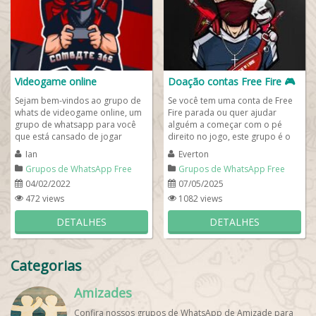
Videogame online
Doação contas Free Fire 🎮
Sejam bem-vindos ao grupo de
Se você tem uma conta de Free
whats de videogame online, um
Fire parada ou quer ajudar
grupo de whatsapp para você
alguém a começar com o pé
que está cansado de jogar
direito no jogo, este grupo é o
sozinho e pegando trol nas
lugar certo! Aqui reunimos
Ian
Everton
partidas. Vem...
pessoas...
Grupos de WhatsApp Free
Grupos de WhatsApp Free
Fire
Fire
04/02/2022
07/05/2025
472 views
1082 views
DETALHES
DETALHES
Categorias
Amizades
Confira nossos grupos de WhatsApp de Amizade para