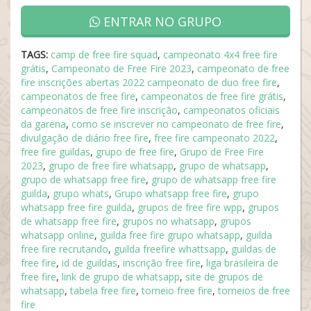
ENTRAR NO GRUPO
TAGS:
camp de free fire squad
,
campeonato 4x4 free fire
grátis
,
Campeonato de Free Fire 2023
,
campeonato de free
fire inscrições abertas 2022 campeonato de duo free fire
,
campeonatos de free fire
,
campeonatos de free fire grátis
,
campeonatos de free fire inscrição
,
campeonatos oficiais
da garena
,
como se inscrever no campeonato de free fire
,
divulgação de diário free fire
,
free fire campeonato 2022
,
free fire guildas
,
grupo de free fire
,
Grupo de Free Fire
2023
,
grupo de free fire whatsapp
,
grupo de whatsapp
,
grupo de whatsapp free fire
,
grupo de whatsapp free fire
guilda
,
grupo whats
,
Grupo whatsapp free fire
,
grupo
whatsapp free fire guilda
,
grupos de free fire wpp
,
grupos
de whatsapp free fire
,
grupos no whatsapp
,
grupos
whatsapp online
,
guilda free fire grupo whatsapp
,
guilda
free fire recrutando
,
guilda freefire whattsapp
,
guildas de
free fire
,
id de guildas
,
inscrição free fire
,
liga brasileira de
free fire
,
link de grupo de whatsapp
,
site de grupos de
whatsapp
,
tabela free fire
,
torneio free fire
,
torneios de free
fire