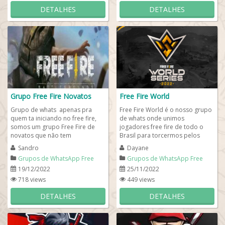
DETALHES
DETALHES
Grupo Free Fire Novatos
Free Fire World
Grupo de whats apenas pra
Free Fire World é o nosso grupo
quem ta iniciando no free fire,
de whats onde unimos
somos um grupo Free Fire de
jogadores free fire de todo o
novatos que não tem
Brasil para torcermos pelos
experiência ainda mas estão
nossos colegas que estão na
Sandro
Dayane
interessados em...
maior disputa de...
Grupos de WhatsApp Free
Grupos de WhatsApp Free
Fire
Fire
19/12/2022
25/11/2022
718 views
449 views
DETALHES
DETALHES