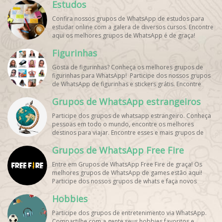
Estudos
Confira nossos grupos de WhatsApp de estudos para
estudar online com a galera de diversos cursos. Encontre
aqui os melhores grupos de WhatsApp é de graça!
Figurinhas
Gosta de figurinhas? Conheça os melhores grupos de
figurinhas para WhatsApp! Participe dos nossos grupos
de WhatsApp de figurinhas e stickers grátis. Encontre
aqui os melhores grupos de WhatsApp e bombe seu
Grupos de WhatsApp estrangeiros
perfil!
Participe dos grupos de whatsapp estrangeiro. Conheça
pessoas em todo o mundo, encontre os melhores
destinos para viajar. Encontre esses e mais grupos de
WhatsApp de graça!
Grupos de WhatsApp Free Fire
Entre em Grupos de WhatsApp Free Fire de graça! Os
melhores grupos de WhatsApp de games estão aqui!
Participe dos nossos grupos de whats e faça novos
amigos!
Hobbies
Participe dos grupos de entretenimento via WhatsApp.
Compartilhe com a gente seus hobbies favoritos e