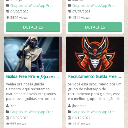
de ff...
participar...
Grupos de WhatsApp Free
Grupos de WhatsApp Free
Fire
Fire
04/02/2022
07/07/2023
3300 views
1511 views
DETALHES
DETALHES
Guilda Free Fire ★彡[ᴇʟᴇᴍᴇɴᴛꜱ]彡★
Recrutamento Guilda Free Fire
Venha pra nossa guilda
Se você está procurando por um
Elements! Aqui recrutamos
grupo de WhatsApp de
diariamente novos integrantes
recrutamento para guildas, esse
para novas guildas em todo o
é o melhor grupo de criação de
Brasil. Se você está procurando
novas guildas para pessoas que
Yon
Jhonatan
por uma guilda...
desejam...
Grupos de WhatsApp Free
Grupos de WhatsApp Free
Fire
Fire
02/02/2023
01/12/2022
557 views
1310 views