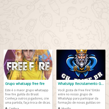
Grupo whatsapp free fire
WhatsApp Recrutamento Guilda FF
Este é o maior grupo whatsapp
Você gosta de Free Fire? Então
free fire guilda do Brasil.
entre no nosso grupo de
Conheça outros jogadores, crie
WhatsApp para participar da
uma partida, faça troca de dicas.
formação de novas guildas on-
Estava procurando por grupos
line em todo o Brasil. Pode
Cinthya
Murillo