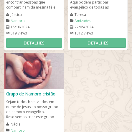
encontrar pessoas que
Aqui podem participar
compartilham da mesma fé e
evangélico de todas as
valores? No nosso grupo de
denominações cristãs desde que
Jéssica
Teresa
namoro evangélico, você...
mantenham o respeito com as...
Namoro
Amizades
15/10/2024
27/05/2024
519 views
1312 views
DETALHES
DETALHES
Grupo de Namoro cristão
Sejam todos bem-vindos em
nome de Jesus ao nosso grupo
de namoro evangélico.
Resolvemos criar este grupo
para conectar varões e varoas
Nádia
de mesma denominação...
Namoro