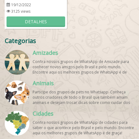
19/12/2022
3125 views
DETALHES
Categorias
Amizades
Confira nossos grupos de WhatsApp de Amizade para
conhecer novos amigos pelo Brasil e pelo mundo.
Encontre aqui os melhores grupos de WhatsApp é de
graça!
Animais
Participe dos grupos de pets no Whatsapp. Conheça
outros criadores de todo o Brasil que também amam
animais e desejam trocar dicas sobre como cuidar dos
pets. Encontre esses e mais grupos de WhatsApp de
Cidades
graça!
Confira nossos grupos de WhatsApp de cidades para
saber o que acontece pelo Brasil e pelo mundo. Encontre
aqui os melhores grupos de WhatsApp é de graça!