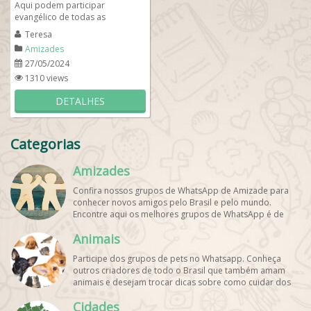
Aqui podem participar
evangélico de todas as
denominações cristãs desde que
Teresa
mantenham o respeito com as...
Amizades
27/05/2024
1310 views
DETALHES
Categorias
Amizades
Confira nossos grupos de WhatsApp de Amizade para
conhecer novos amigos pelo Brasil e pelo mundo.
Encontre aqui os melhores grupos de WhatsApp é de
graça!
Animais
Participe dos grupos de pets no Whatsapp. Conheça
outros criadores de todo o Brasil que também amam
animais e desejam trocar dicas sobre como cuidar dos
pets. Encontre esses e mais grupos de WhatsApp de
Cidades
graça!