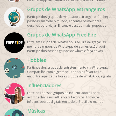
de WhatsApp de figurinhas e stickers grátis. Encontre
aqui os melhores grupos de WhatsApp e bombe seu
Grupos de WhatsApp estrangeiros
perfil!
Participe dos grupos de whatsapp estrangeiro. Conheça
pessoas em todo o mundo, encontre os melhores
destinos para viajar. Encontre esses e mais grupos de
WhatsApp de graça!
Grupos de WhatsApp Free Fire
Entre em Grupos de WhatsApp Free Fire de graça! Os
melhores grupos de WhatsApp de games estão aqui!
Participe dos nossos grupos de whats e faça novos
amigos!
Hobbies
Participe dos grupos de entretenimento via WhatsApp.
Compartilhe com a gente seus hobbies favoritos e
encontre aqui os melhores grupos de WhatsApp, é grátis
e divertido!
influenciadores
Entre nos nossos grupos de influenciadores para
acompanhar seus influencers favoritos. Encontre
influenciadores digitais
em todo o Brasil e o mundo!
Cadastre o seu grupo e aumente seus seguidores!
Músicas