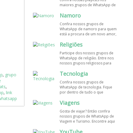
maiores grupos de WhatsApp de
músicas. Encontre aqui os
Namoro
melhores grupos de WhatsApp é
de graça!
Confira nossos grupos de
WhatsApp de namoro para quem
está a procura de um novo amor,
um crush ou contatinhos. Veja aqui
Religiões
mais grupos de WhatsApp é de
graça!
Participe dos nossos grupos de
WhatsApp de religião. Entre nos
nossos grupos religiosos para
conhecer outros membros e uma
Tecnologia
só fé! Entre agora!
pp
,
grupo
e
Confira nossos grupos de
ats
,
WhatsApp de tecnologia. Fique
pp
,
link
por dentro de tudo o que
acontece no mundo tecnológico.
 whatsapp
Viagens
Aqui tem os grupos de WhatsApp
é de graça!
Gosta de viajar? Então confira
nossos grupos de WhatsApp de
Viagem e Turismo. Encontre aqui
os melhores grupos de WhatsApp
YouTube
é de graça! Compartilhe com os