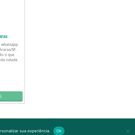
aras
e whatsapp
raras/SP.
do o que
da cidade.
rque uma...
S
resultado
Sobre
Termos de Uso e Privacidade
sonalizar sua experiência.
Ok