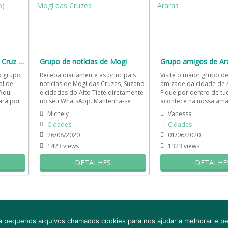
Bairro Imperial de Santa Cruz (Rio de Janeiro)
Grupo de notícias de Mogi
Grupo amigos de Ar
o grupo
Receba diariamente as principais
Visite o maior grupo d
al de
notícias de Mogi das Cruzes, Suzano
amizade da cidade de A
 Aqui
e cidades do Alto Tietê diretamente
Fique por dentro de tu
ará por
no seu WhatsApp. Mantenha-se
acontece na nossa ama
atualizado diariamente...
Faça novos amigos, ma
Michely
Vanessa
Cidades
Cidades
26/08/2020
01/06/2020
1423 views
1323 views
DETALHES
DETALHE
hatsApp
FAQ
Grupo de WhatsApp Expirado
Minha conta
a pequenos arquivos chamados cookies para nos ajudar a melhorar e per
© 2026 -
Grupo de WhatsApp
-
Grupos de WhatsApp