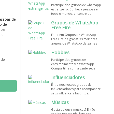
de WhatsApp e bombe seu perfil!
Participe dos grupos de whatsapp
estrangeiro. Conheça pessoas em
todo o mundo, encontre os
melhores destinos para viajar.
pessoas de
Grupos de WhatsApp
Encontre esses e mais grupos de
po de
WhatsApp de graça!
Free Fire
ecer
📉
Entre em Grupos de WhatsApp
Free Fire de graça! Os melhores
grupos de WhatsApp de games
estão aqui! Participe dos nossos
Hobbies
grupos de whats e faça novos
amigos!
 de
Participe dos grupos de
entretenimento via WhatsApp.
é
Compartilhe com a gente seus
hobbies favoritos e encontre aqui
influenciadores
os melhores grupos de WhatsApp,
é grátis e divertido!
Entre nos nossos grupos de
influenciadores para acompanhar
seus influencers favoritos.
Encontre influenciadores digitais
Músicas
em todo o Brasil e o mundo!
Cadastre o seu grupo e aumente
Gosta de ouvir músicas? Então
seus seguidores!
confira nossas playlists nos