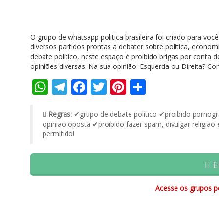
O grupo de whatsapp politica brasileira foi criado para voc
diversos partidos prontas a debater sobre política, econo
debate político, neste espaço é proibido brigas por conta
opiniões diversas. Na sua opinião: Esquerda ou Direita? Co
WhatsApp
Telegram
Facebook
Twitter
Pinterest
Share
Regras:
✔grupo de debate político ✔proibido pornogr
opinião oposta ✔proibido fazer spam, divulgar religião e
permitido!
E
Acesse os grupos pe