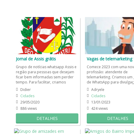
Jornal de Assis grátis
Vagas de telemarketing 
Grupo de notícias whatsapp Assis e
Comece 2023 com uma nov
região para pessoas que desejam
profissão: atendente de
ficar bem informadas sem perder
telemarketing. Criamos um
tempo. Para facilitar, criamos
de WhatsApp para divulgaç
diversos grupos de whatsapp...
vagas de emprego para pe
Didier
Adryele
em todo o...
Cidades
Cidades
29/05/2020
13/01/2023
886 views
424 views
DETALHES
DETALHES