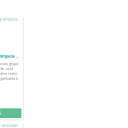
Grupo de WhatsApp limpeza 🧻🪣🧹
nosso grupo
 Se você
sobre como
rganizada e
a...
S