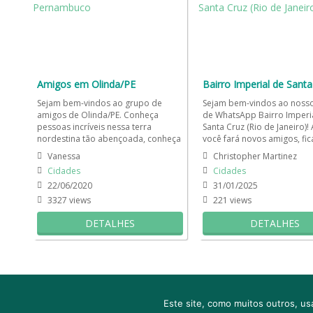
Amigos em Olinda/PE
Sejam bem-vindos ao grupo de
Sejam bem-vindos ao noss
amigos de Olinda/PE. Conheça
de WhatsApp Bairro Imperi
pessoas incríveis nessa terra
Santa Cruz (Rio de Janeiro)!
nordestina tão abençoada, conheça
você fará novos amigos, fic
as nossas praias, a nossa comida,...
dentro das notícias da...
Vanessa
Christopher Martinez
Cidades
Cidades
22/06/2020
31/01/2025
3327 views
221 views
DETALHES
DETALHES
Cadastro
Contato
Emojis e emoticons Para W
Este site, como muitos outros, us