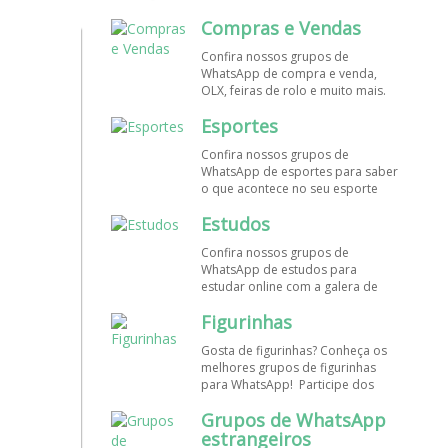
mundo. Encontre aqui os melhores
Compras e Vendas
grupos de WhatsApp é de graça!
Confira nossos grupos de
WhatsApp de compra e venda,
OLX, feiras de rolo e muito mais.
Encontre aqui os melhores grupos
Esportes
de WhatsApp é de grátis! Entre
agora!
Confira nossos grupos de
WhatsApp de esportes para saber
o que acontece no seu esporte
favorito. Encontre aqui os
Estudos
melhores grupos de WhatsApp é
de graça!
Confira nossos grupos de
WhatsApp de estudos para
estudar online com a galera de
diversos cursos. Encontre aqui os
Figurinhas
melhores grupos de WhatsApp é
de graça!
Gosta de figurinhas? Conheça os
melhores grupos de figurinhas
para WhatsApp! Participe dos
nossos grupos de WhatsApp de
Grupos de WhatsApp
figurinhas e stickers grátis.
Encontre aqui os melhores grupos
estrangeiros