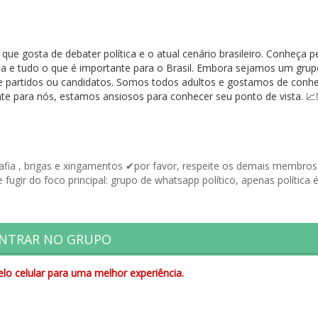
ê que gosta de debater política e o atual cenário brasileiro. Conheça 
mia e tudo o que é importante para o Brasil. Embora sejamos um gru
 de partidos ou candidatos. Somos todos adultos e gostamos de conh
nte para nós, estamos ansiosos para conhecer seu ponto de vista. 📈
afia , brigas e xingamentos ✔por favor, respeite os demais membros
 fugir do foco principal: grupo de whatsapp político, apenas política 
NTRAR NO GRUPO
lo celular para uma melhor experiência.