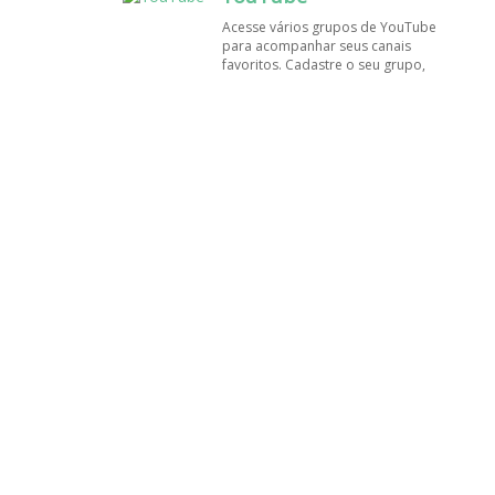
amigos!
Acesse vários grupos de YouTube
para acompanhar seus canais
favoritos. Cadastre o seu grupo,
tenha muito mais visualizações e
inscritos. Encontre aqui os
melhores grupos de WhatsApp, é
rápido e grátis!