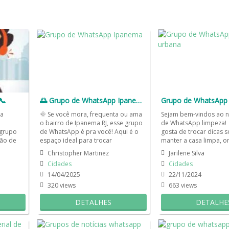
📞
🌅 Grupo de WhatsApp Ipanema 🌞
a
🌞 Se você mora, frequenta ou ama
Sejam bem-vindos ao 
o bairro de Ipanema RJ, esse grupo
de WhatsApp limpeza!
 grupo
de WhatsApp é pra você! Aqui é o
gosta de trocar dicas 
ão de
espaço ideal para trocar
manter a casa limpa, o
ssoas
informações locais,...
sempre impecável, venh
Christopher Martinez
Jarilene Silva
Cidades
Cidades
14/04/2025
22/11/2024
320 views
663 views
DETALHES
DETALHE