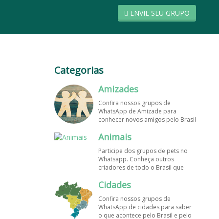
ENVIE SEU GRUPO
Categorias
Amizades
Confira nossos grupos de
WhatsApp de Amizade para
conhecer novos amigos pelo Brasil
e pelo mundo. Encontre aqui os
Animais
melhores grupos de WhatsApp é
de graça!
Participe dos grupos de pets no
Whatsapp. Conheça outros
criadores de todo o Brasil que
também amam animais e desejam
Cidades
trocar dicas sobre como cuidar
dos pets. Encontre esses e mais
Confira nossos grupos de
grupos de WhatsApp de graça!
WhatsApp de cidades para saber
o que acontece pelo Brasil e pelo