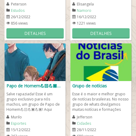
outras tantas curiosidades...
se conhecer em todo o Brasil. Se
Peterson
Elisangela
você está a fim de...
Estudos
Namoro
26/12/2022
16/12/2022
856 views
1221 views
DETALHES
DETALHES
Papo de Homem💪🏻💪🏿💪🏽
Grupo de notícias
Salve rapaziada! Esse é um
Esse é o maior e melhor grupo
grupo exclusivo para nós
de notícias brasileiras. No nosso
machos, um grupo de Papo de
grupo de whats divulgamos
Homem💪🏻💪🏿💪🏽! Aqui
muitas notícias e formações
trocamos altas ideias, falamos
brasileiras, notícias...
Murilo
Jefferson
de futebol,...
Esportes
Cidades
15/12/2022
28/11/2022