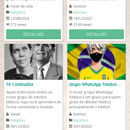
conectar irmãos de diversas
mundo animal: o que comem,
Fonte de vida
Greison
Assembleias de Deus...
onde vivem e como se...
Religiões
Animais
12/08/2024
16/12/2023
273 views
2144 views
DETALHES
DETALHES
Fé Continuísta
Grupo WhatsApp Futebol ⚽ 🇧🇷
Sejam todos bem-vindos ao
O nosso g rupo WhatsApp
nosso grupo de estudos
Futebol é um grupo para quem
bíblicos. Aqui você aprenderá de
gosta de debater futebol,
forma consistente e honesta
principalmente o futebol
verdade sobre grandes
brasileiro! Somos um grupo que
Vaniel
Everton
descobertas bíblicas que...
troca muita ideia,...
Religiões
Esportes
09/12/2023
30/10/2023