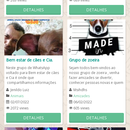
263 views
689 views
DETALHES
DETALHES
Bem estar de cães e Cia.
Grupo de zoeira
Neste grupo de WhatsApp
Sejam todos bem-vindos ao
voltado para Bem estar de cães
nosso grupo de zoeira , venha
e Cia é onde que
fazer amizades se divertir,
compartilhamos informações
conhecer pessoas novas e quem
que favorece o @Bem estar de
sabe até seu parceiro ou
Jenildo Luiz
Msihdhs
cães e outros animais...
parceira!! ...
Animais
Amizades
02/07/2022
06/02/2022
2072 views
605 views
DETALHES
DETALHES