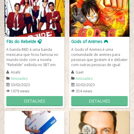
Fãs do Rebelde 🎧
Gods of Animes 🎮
A banda RBD é uma banda
A Gods of Animes é uma
mexicana que ficou famosa no
comunidade de animes para
mundo todo com a novela
pessoas que gostam d e debater
"Rebelde" exibida no SBT em
com outras pessoas de igual
2005. Conquistou crianças,
gosto. Aqui trovamos muitas
Anahí
Gael
adolescentes e adultos em...
ideias sobre animes,...
Amizades
Amizades
03/02/2023
02/02/2023
1079 views
354 views
DETALHES
DETALHES