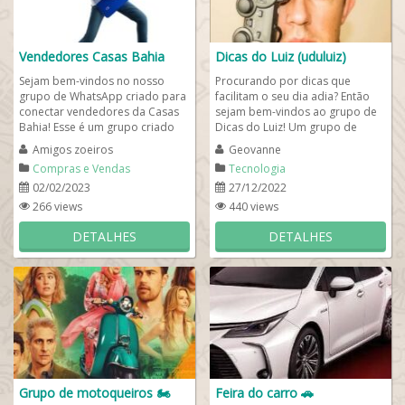
Vendedores Casas Bahia
Dicas do Luiz (uduluiz)
Sejam bem-vindos no nosso
Procurando por dicas que
grupo de WhatsApp criado para
facilitam o seu dia adia? Então
conectar vendedores da Casas
sejam bem-vindos ao grupo de
Bahia! Esse é um grupo criado
Dicas do Luiz! Um grupo de
para que os muitos vendedores
WhatsApp criado para
Amigos zoeiros
Geovanne
da rede Casas...
compartilhar com vocês...
Compras e Vendas
Tecnologia
02/02/2023
27/12/2022
266 views
440 views
DETALHES
DETALHES
Grupo de motoqueiros 🏍
Feira do carro 🚗