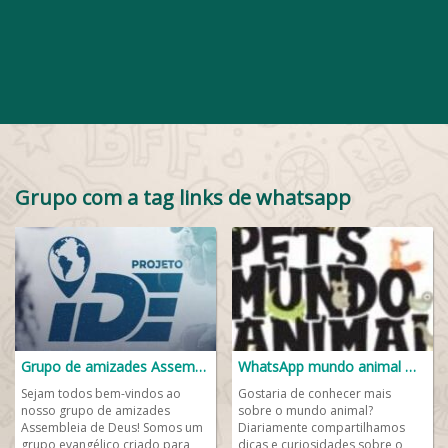
Grupo com a tag links de whatsapp
Grupo de amizades Assembleia de Deus
WhatsApp mundo animal 😺🐶🦉🦜
Sejam todos bem-vindos ao
Gostaria de conhecer mais
nosso grupo de amizades
sobre o mundo animal?
Assembleia de Deus! Somos um
Diariamente compartilhamos
grupo evangélico criado para
dicas e curiosidades sobre o