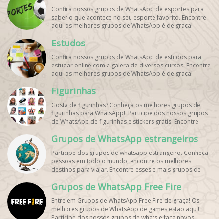
Confira nossos grupos de WhatsApp de esportes para
saber o que acontece no seu esporte favorito. Encontre
aqui os melhores grupos de WhatsApp é de graça!
Estudos
Confira nossos grupos de WhatsApp de estudos para
estudar online com a galera de diversos cursos. Encontre
aqui os melhores grupos de WhatsApp é de graça!
Figurinhas
Gosta de figurinhas? Conheça os melhores grupos de
figurinhas para WhatsApp! Participe dos nossos grupos
de WhatsApp de figurinhas e stickers grátis. Encontre
aqui os melhores grupos de WhatsApp e bombe seu
Grupos de WhatsApp estrangeiros
perfil!
Participe dos grupos de whatsapp estrangeiro. Conheça
pessoas em todo o mundo, encontre os melhores
destinos para viajar. Encontre esses e mais grupos de
WhatsApp de graça!
Grupos de WhatsApp Free Fire
Entre em Grupos de WhatsApp Free Fire de graça! Os
melhores grupos de WhatsApp de games estão aqui!
Participe dos nossos grupos de whats e faça novos