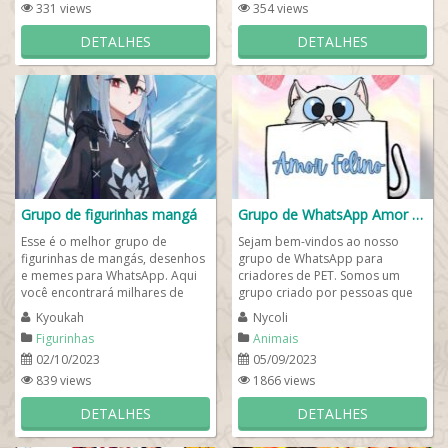
331 views
354 views
DETALHES
DETALHES
Grupo de figurinhas mangá
Grupo de WhatsApp Amor Felino💙🐱💖
Esse é o melhor grupo de
Sejam bem-vindos ao nosso
figurinhas de mangás, desenhos
grupo de WhatsApp para
e memes para WhatsApp. Aqui
criadores de PET. Somos um
você encontrará milhares de
grupo criado por pessoas que
figurinhas para compartilhar no
amam a Natureza e respeitam os
Kyoukah
Nycoli
WhatsApp com...
animais, e que desejam...
Figurinhas
Animais
02/10/2023
05/09/2023
839 views
1866 views
DETALHES
DETALHES