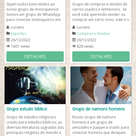
Sejam todos bem-vindos ao
Grupo de compras e vendas de
nosso grupo de motoqueiros!
carros usados e seminovos. Se
Somos um grupo de WhatsApp
você está querendo vender ou
para conectar motoqueiros em
comprar um carro novo, este é o
todo o Brasil e se você for
melhor grupo de feira do rolo...
Luciano
Luciano
motoqueiro, saiba ue...
Esportes
Compras e Vendas
26/12/2022
26/12/2022
1801 views
828 views
DETALHES
DETALHES
Grupo estudo bíblico
Grupo de namoro homens
Grupo de estudos religiosos
Nosso Grupo de namoro
criado para estudos bíblicos, as
homens é um grupo de
diversas literaturas sagradas das
amizades e paquera criado para
principais religiões do mundo e
conectar homens que desejam