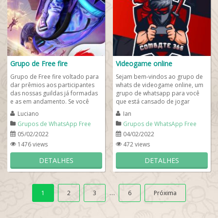
Grupo de Free fire
Videogame online
Grupo de Free fire voltado para
Sejam bem-vindos ao grupo de
dar prêmios aos participantes
whats de videogame online, um
das nossas guildas já formadas
grupo de whatsapp para você
e as em andamento. Se você
que está cansado de jogar
gosta de freefire, este é um
sozinho e pegando trol nas
Luciano
Ian
grupo...
partidas. Vem...
Grupos de WhatsApp Free
Grupos de WhatsApp Free
Fire
Fire
05/02/2022
04/02/2022
1476 views
472 views
DETALHES
DETALHES
…
1
2
3
6
Próxima