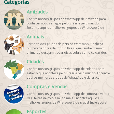
Categorias
Amizades
Confira nossos grupos de WhatsApp de Amizade para
conhecer novos amigos pelo Brasil e pelo mundo.
Encontre aqui os melhores grupos de WhatsApp é de
graça!
Animais
Participe dos grupos de pets no Whatsapp. Conheça
outros criadores de todo o Brasil que também amam
animais e desejam trocar dicas sobre como cuidar dos
pets. Encontre esses e mais grupos de WhatsApp de
Cidades
graça!
Confira nossos grupos de WhatsApp de cidades para
saber o que acontece pelo Brasil e pelo mundo. Encontre
aqui os melhores grupos de WhatsApp é de graça!
Compras e Vendas
Confira nossos grupos de WhatsApp de compra e venda,
OLX, feiras de rolo e muito mais. Encontre aqui os
melhores grupos de WhatsApp é de grátis! Entre agora!
Esportes