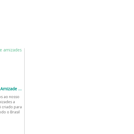
Grupo de WhatsApp Amizade a distância 🤳🏻💬
os ao nosso
izades a
oi criado para
do o Brasil
...