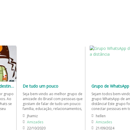
Grupo de Amizades Nordestinos 🌵
De tudo um pouco
or grupo
Seja bem-vindo ao melhor grupo de
Sejam todos bem-vind
nos. Ao
amizade do Brasil com pessoas que
grupo WhatsApp de am
hats se
gostam de falar de tudo um pouco:
distância! Este grupo f
 seu
família, educação, relacionamentos,
conectar pessoas em to
.
tecnologia,...
e que desejam conhecer
Jhamiz
hellen
Amizades
Amizades
22/10/2020
21/09/2024