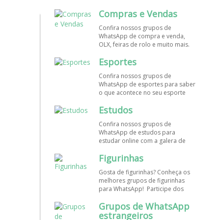
mundo. Encontre aqui os melhores
Compras e Vendas
grupos de WhatsApp é de graça!
Confira nossos grupos de
WhatsApp de compra e venda,
OLX, feiras de rolo e muito mais.
Encontre aqui os melhores grupos
Esportes
de WhatsApp é de grátis! Entre
agora!
Confira nossos grupos de
WhatsApp de esportes para saber
o que acontece no seu esporte
favorito. Encontre aqui os
Estudos
melhores grupos de WhatsApp é
de graça!
Confira nossos grupos de
WhatsApp de estudos para
estudar online com a galera de
diversos cursos. Encontre aqui os
Figurinhas
melhores grupos de WhatsApp é
de graça!
Gosta de figurinhas? Conheça os
melhores grupos de figurinhas
para WhatsApp! Participe dos
nossos grupos de WhatsApp de
Grupos de WhatsApp
figurinhas e stickers grátis.
Encontre aqui os melhores grupos
estrangeiros