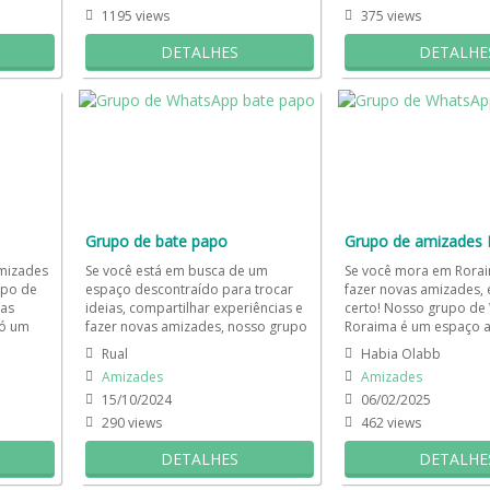
1195 views
375 views
DETALHES
DETALHE
Grupo de bate papo
Grupo de amizades 
amizades
Se você está em busca de um
Se você mora em Rorai
upo de
espaço descontraído para trocar
fazer novas amizades, e
as
ideias, compartilhar experiências e
certo! Nosso grupo d
só um
fazer novas amizades, nosso grupo
Roraima é um espaço 
as...
de bate-papo é o lugar...
para conhecer pessoas,
Rual
Habia Olabb
Amizades
Amizades
15/10/2024
06/02/2025
290 views
462 views
DETALHES
DETALHE