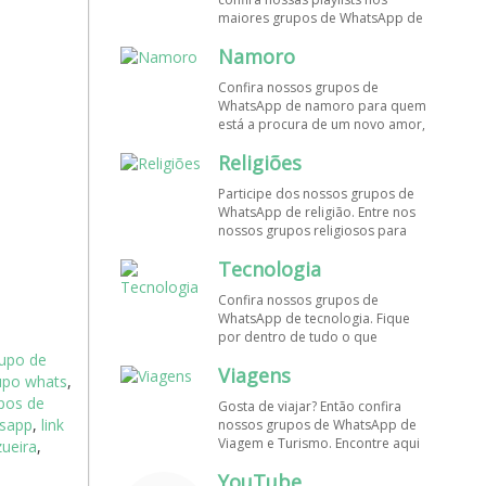
maiores grupos de WhatsApp de
músicas. Encontre aqui os
Namoro
melhores grupos de WhatsApp é
de graça!
Confira nossos grupos de
WhatsApp de namoro para quem
está a procura de um novo amor,
um crush ou contatinhos. Veja aqui
Religiões
mais grupos de WhatsApp é de
graça!
Participe dos nossos grupos de
WhatsApp de religião. Entre nos
nossos grupos religiosos para
conhecer outros membros e uma
Tecnologia
só fé! Entre agora!
Confira nossos grupos de
WhatsApp de tecnologia. Fique
por dentro de tudo o que
acontece no mundo tecnológico.
upo de
Viagens
Aqui tem os grupos de WhatsApp
upo whats
,
é de graça!
pos de
Gosta de viajar? Então confira
sapp
,
link
nossos grupos de WhatsApp de
Viagem e Turismo. Encontre aqui
ueira
,
os melhores grupos de WhatsApp
YouTube
é de graça! Compartilhe com os