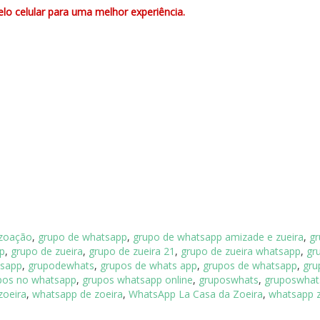
lo celular para uma melhor experiência.
 zoação
,
grupo de whatsapp
,
grupo de whatsapp amizade e zueira
,
gr
p
,
grupo de zueira
,
grupo de zueira 21
,
grupo de zueira whatsapp
,
gr
tsapp
,
grupodewhats
,
grupos de whats app
,
grupos de whatsapp
,
gru
pos no whatsapp
,
grupos whatsapp online
,
gruposwhats
,
gruposwhat
zoeira
,
whatsapp de zoeira
,
WhatsApp La Casa da Zoeira
,
whatsapp z