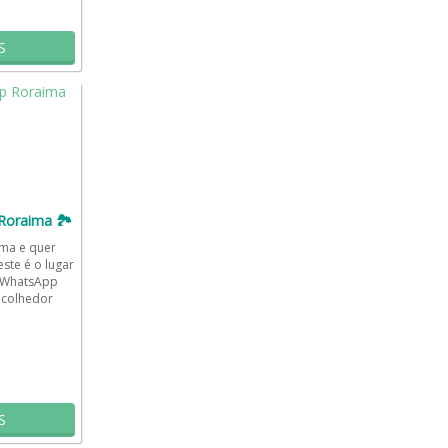
S
Roraima 🏞️
ma e quer
ste é o lugar
e WhatsApp
acolhedor
...
S