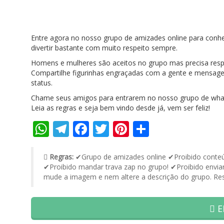
Entre agora no nosso grupo de amizades online para conh
divertir bastante com muito respeito sempre.
Homens e mulheres são aceitos no grupo mas precisa resp
Compartilhe figurinhas engraçadas com a gente e mensagen
status.
Chame seus amigos para entrarem no nosso grupo de whats
Leia as regras e seja bem vindo desde já, vem ser feliz!
WhatsApp
Telegram
Facebook
Twitter
Pinterest
Share
Regras:
✔Grupo de amizades online ✔Proibido conteúd
✔Proibido mandar trava zap no grupo! ✔Proibido enviar
mude a imagem e nem altere a descrição do grupo. Res
E