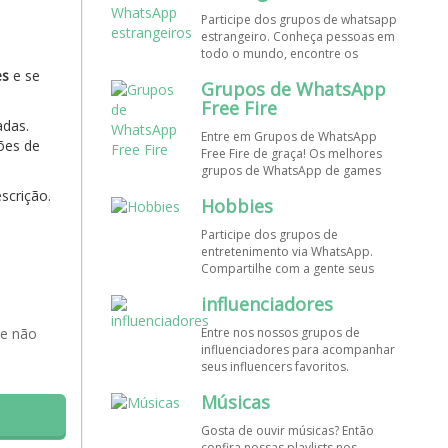
de WhatsApp e bombe seu perfil!
Participe dos grupos de whatsapp
estrangeiro. Conheça pessoas em
todo o mundo, encontre os
melhores destinos para viajar.
es
e se
Grupos de WhatsApp
Encontre esses e mais grupos de
WhatsApp de graça!
Free Fire
adas.
Entre em Grupos de WhatsApp
ões de
Free Fire de graça! Os melhores
grupos de WhatsApp de games
estão aqui! Participe dos nossos
scrição.
Hobbies
grupos de whats e faça novos
amigos!
Participe dos grupos de
entretenimento via WhatsApp.
Compartilhe com a gente seus
hobbies favoritos e encontre aqui
influenciadores
os melhores grupos de WhatsApp,
é grátis e divertido!
 e não
Entre nos nossos grupos de
influenciadores para acompanhar
seus influencers favoritos.
Encontre influenciadores digitais
Músicas
em todo o Brasil e o mundo!
Cadastre o seu grupo e aumente
Gosta de ouvir músicas? Então
seus seguidores!
confira nossas playlists nos