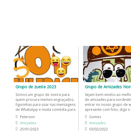
Grupo de zueira 2023
Somos um grupo de zoeira para
Sejam bem-vindos ao melh
quem procura memes engraçados,
de amizades para nordesti
figurinhas para usar nas mensagens
entrar no nosso grupo de w
de WhatsApp e muita comédia para
apresente com foto, diga o
quem quer rir muito mas com...
nome, sua idade, o estado..
Peterson
Gomez
Amizades
Amizades
25/01/2023
03/02/2022