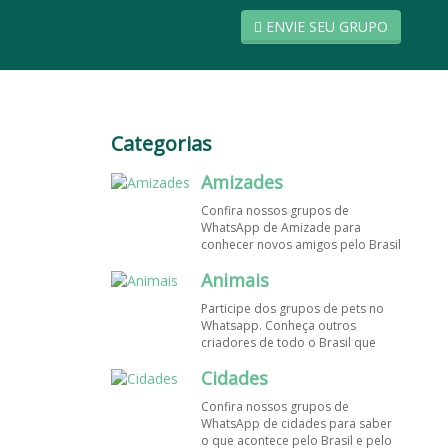
ENVIE SEU GRUPO
Categorias
Amizades
Confira nossos grupos de
WhatsApp de Amizade para
conhecer novos amigos pelo Brasil
e pelo mundo. Encontre aqui os
Animais
melhores grupos de WhatsApp é
de graça!
Participe dos grupos de pets no
Whatsapp. Conheça outros
criadores de todo o Brasil que
também amam animais e desejam
Cidades
trocar dicas sobre como cuidar
dos pets. Encontre esses e mais
Confira nossos grupos de
grupos de WhatsApp de graça!
WhatsApp de cidades para saber
o que acontece pelo Brasil e pelo