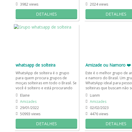
3982 views
2024 views
DETALHES
DETALHES
whatsapp de solteira
Amizade ou Namoro ❤️
WhatsApp de solteira é o grupo
Este é o melhor grupo de 
para quem procura grupos de
e namoro do Brasil. Um gr
moças solteiras em todo o Brasil. Se
WhatsApp ideal para pesso
você é solteiro e está procurando
solteiras que buscam não 
por um grupo mulheres...
relacionamento amoroso, m
Elaine
Lianm
Amizades
Amizades
29/01/2022
02/02/2023
50993 views
4476 views
DETALHES
DETALHES