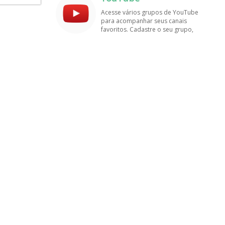
amigos!
Acesse vários grupos de YouTube
para acompanhar seus canais
favoritos. Cadastre o seu grupo,
tenha muito mais visualizações e
inscritos. Encontre aqui os
melhores grupos de WhatsApp, é
rápido e grátis!