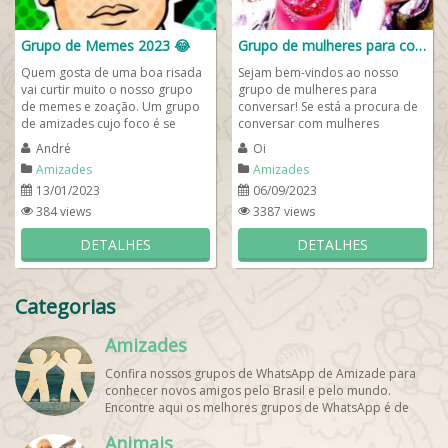
Grupo de Memes 2023 😂
Grupo de mulheres para conversar
Quem gosta de uma boa risada
Sejam bem-vindos ao nosso
vai curtir muito o nosso grupo
grupo de mulheres para
de memes e zoação. Um grupo
conversar! Se está a procura de
de amizades cujo foco é se
conversar com mulheres
divertir com o colegas de
interessantes e inteligentes este
André
Oi
diversos lugares...
é, certamente, o...
Amizades
Amizades
13/01/2023
06/09/2023
384 views
3387 views
DETALHES
DETALHES
Categorias
Amizades
Confira nossos grupos de WhatsApp de Amizade para
conhecer novos amigos pelo Brasil e pelo mundo.
Encontre aqui os melhores grupos de WhatsApp é de
graça!
Animais