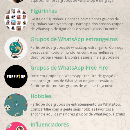
aqui os melhores grupos de WhatsApp é de graça!
Figurinhas
Gosta de figurinhas? Conheça os melhores grupos de
figurinhas para WhatsApp! Participe dos nossos grupos
de WhatsApp de figurinhas e stickers grátis. Encontre
aqui os melhores grupos de WhatsApp e bombe seu
Grupos de WhatsApp estrangeiros
perfil!
Participe dos grupos de whatsapp estrangeiro. Conheça
pessoas em todo o mundo, encontre os melhores
destinos para viajar. Encontre esses e mais grupos de
WhatsApp de graça!
Grupos de WhatsApp Free Fire
Entre em Grupos de WhatsApp Free Fire de graça! Os
melhores grupos de WhatsApp de games estão aqui!
Participe dos nossos grupos de whats e faça novos
amigos!
Hobbies
Participe dos grupos de entretenimento via WhatsApp.
Compartilhe com a gente seus hobbies favoritos e
encontre aqui os melhores grupos de WhatsApp, é grátis
e divertido!
influenciadores