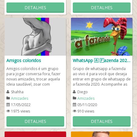
DETALHES
DETALHES
Amigos coloridos
WhatsApp 🇦​ 🇫​azenda 2020 🤠🐔
Amigos coloridos é um grupo
Grupo de whatsapp a fazenda
para jogar conversa fora, fazer
ao vivo é para você que deseja
novas amizades, trocar aquela
entrar em grupo de whatsapp de
ideia saudável, zoar com
a fazenda 2020. Acompanhe as
respeito e, claro, para você se
notícias que acabaram de sair
Shahha
Diego
divertir...
do r7 a...
Amizades
Amizades
17/05/2022
05/11/2020
1975 views
910 views
DETALHES
DETALHES