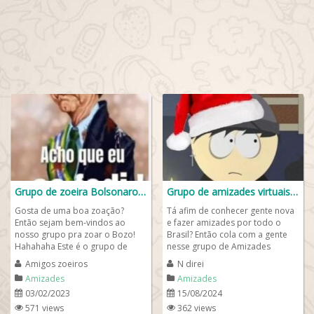
Grupo de zoeira Bolsonaro 🤣
Grupo de amizades virtuais 😎
Gosta de uma boa zoação?
Tá afim de conhecer gente nova
Então sejam bem-vindos ao
e fazer amizades por todo o
nosso grupo pra zoar o Bozo!
Brasil? Então cola com a gente
Hahahaha Este é o grupo de
nesse grupo de Amizades
zueira perfeito para aqueles que
Virtuais! Aqui a resenha rola
Amigos zoeiros
N direi
desejam rir...
solta, a...
Amizades
Amizades
03/02/2023
15/08/2024
571 views
362 views