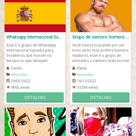
Whatsapp internacional Espanha 🇪🇸
Grupo de namoro homens maduros
Esse é o grupo de WhatsApp
Você está procurando por um
internacional Espanha para
novo amor mas prefere homens
brasileiros que moram na
maduros, esse é o grupo de
Europa ou que desejam
amizades e namoro mais incrível
conhecer a Espanha. Faça novos
de todos! Com certeza aquele
Danilo
Elaine
amigos por esse...
homem...
Amizades
Amizades
29/01/2022
16/12/2022
9692 views
33294 views
DETALHES
DETALHES