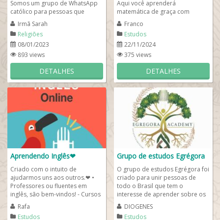
Somos um grupo de WhatsApp
Aqui você aprenderá
católico para pessoas que
matemática de graça com
desejam confraternizar com
professores e alunos
Irmã Sarah
Franco
outros irmãos católicos...
universitários que gostam de...
Religiões
Estudos
08/01/2023
22/11/2024
893 views
375 views
DETALHES
DETALHES
Aprendendo Inglês❤
Grupo de estudos Egrégora
Criado com o intuito de
O grupo de estudos Egrégora foi
ajudarmos uns aos outros.❤ •
criado para unir pessoas de
Professores ou fluentes em
todo o Brasil que tem o
inglês, são bem-vindos! - Cursos
interesse de aprender sobre os
de inglês grátis. - Dicas do dia...
mistérios da humanidade desde
Rafa
DIOGENES
os...
Estudos
Estudos