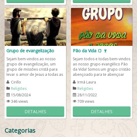
Grupo de evangelização
Pão da Vida 🍞 🍷
Sejam bem-vindos ao nosso
Sejam todos e todas bem-vindos
grupo de evangelização, um
ao nosso grupo evangélico Pão
grupo de missões cristã para
da Vida! Somos um grupo cristão
levar o amor de Jesus a todas as
abençoado para te abençoar
nações. Podem participar do
imensamente com a graça do
Cirillo
Irmã Laura
nosso grupo...
nosso...
Religiões
Religiões
15/08/2024
28/11/2022
346 views
709 views
DETALHES
DETALHES
Categorias