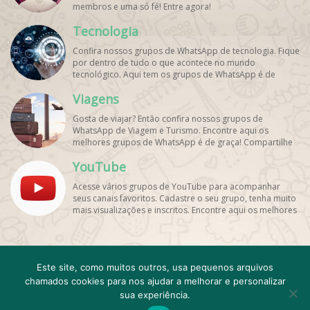
membros e uma só fé! Entre agora!
Tecnologia
Confira nossos grupos de WhatsApp de tecnologia. Fique
por dentro de tudo o que acontece no mundo
tecnológico. Aqui tem os grupos de WhatsApp é de
graça!
Viagens
Gosta de viajar? Então confira nossos grupos de
WhatsApp de Viagem e Turismo. Encontre aqui os
melhores grupos de WhatsApp é de graça! Compartilhe
com os amigos!
YouTube
Acesse vários grupos de YouTube para acompanhar
seus canais favoritos. Cadastre o seu grupo, tenha muito
mais visualizações e inscritos. Encontre aqui os melhores
grupos de WhatsApp, é rápido e grátis!
Cadastro
Contato
Este site, como muitos outros, usa pequenos arquivos
Emojis e emoticons Para WhatsApp
FAQ
chamados cookies para nos ajudar a melhorar e personalizar
Grupo de WhatsApp Expirado
Minha conta
resultado
sua experiência.
Sobre
Termos de Uso e Privacidade