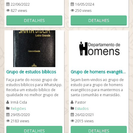
22/06/2022
16/05/2024
827 views
250 views
DETALHES
DETALHES
Grupo de estudos bíblicos
Grupo de homens evangélicos 🤲🏾📖
Faça parte do nosso grupo de
Sejam bem-vindos ao grupo de
estudos bíblicos para WhatsApp.
estudo para grupo de homens
Receba um estudo bíblico de
evangélicos para mantermos a
qualidade no melhor grupo de
santa comunhão e mansidão.
whats evangélico temos grupo
Confira a nossa lista de
Irmã Cida
Pastor
de...
atividades para...
Religiões
Estudos
29/05/2020
26/02/2021
2183 views
2015 views
DETALHES
DETALHES