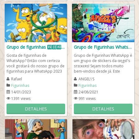
Grupo de figurinhas 2️⃣0️⃣2️⃣3️⃣
Grupo de Figurinhas WhatsApp
Gosta de figurinhas de
Grupo de Figurinhas WhatsApp é
WhatsApp? Então com certeza
um grupo de stickers da αηgєƖ'ѕ
você gostará do nosso grupo de
ѕᴛɪcᴋєяѕ! Sejam todos muito
figurinhas para WhatsApp 2023
bem-vindos desde já. Este
cheio de novidades e muita
espaço foi criado para...
Rafael
ANGEL\'S
coisa engraçada...
Figurinhas
Figurinhas
14/01/2023
24/08/2021
1391 views
991 views
DETALHES
DETALHES