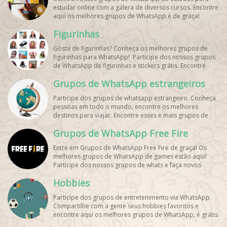
estudar online com a galera de diversos cursos. Encontre
aqui os melhores grupos de WhatsApp é de graça!
Figurinhas
Gosta de figurinhas? Conheça os melhores grupos de
figurinhas para WhatsApp! Participe dos nossos grupos
de WhatsApp de figurinhas e stickers grátis. Encontre
aqui os melhores grupos de WhatsApp e bombe seu
Grupos de WhatsApp estrangeiros
perfil!
Participe dos grupos de whatsapp estrangeiro. Conheça
pessoas em todo o mundo, encontre os melhores
destinos para viajar. Encontre esses e mais grupos de
WhatsApp de graça!
Grupos de WhatsApp Free Fire
Entre em Grupos de WhatsApp Free Fire de graça! Os
melhores grupos de WhatsApp de games estão aqui!
Participe dos nossos grupos de whats e faça novos
amigos!
Hobbies
Participe dos grupos de entretenimento via WhatsApp.
Compartilhe com a gente seus hobbies favoritos e
encontre aqui os melhores grupos de WhatsApp, é grátis
e divertido!