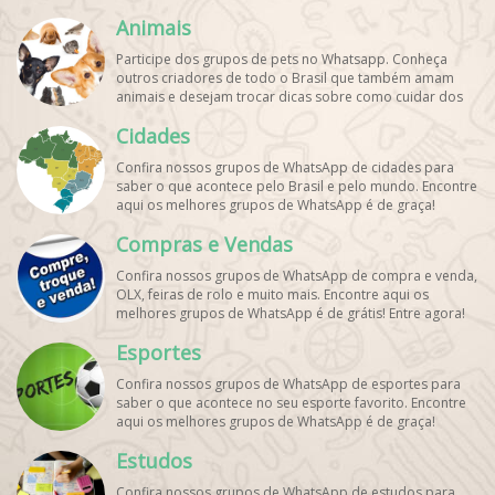
graça!
Animais
Participe dos grupos de pets no Whatsapp. Conheça
outros criadores de todo o Brasil que também amam
animais e desejam trocar dicas sobre como cuidar dos
pets. Encontre esses e mais grupos de WhatsApp de
Cidades
graça!
Confira nossos grupos de WhatsApp de cidades para
saber o que acontece pelo Brasil e pelo mundo. Encontre
aqui os melhores grupos de WhatsApp é de graça!
Compras e Vendas
Confira nossos grupos de WhatsApp de compra e venda,
OLX, feiras de rolo e muito mais. Encontre aqui os
melhores grupos de WhatsApp é de grátis! Entre agora!
Esportes
Confira nossos grupos de WhatsApp de esportes para
saber o que acontece no seu esporte favorito. Encontre
aqui os melhores grupos de WhatsApp é de graça!
Estudos
Confira nossos grupos de WhatsApp de estudos para