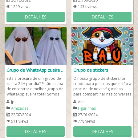
28/12/2022
27/08/2020
1229 views
1434 views
DETALHES
DETALHES
Grupo de WhatsApp zueira total 😄😂🤣
Grupo de stickers
Está a procura de um grupo de
O nosso grupo de stickers foi
zueira 24H por dia? Então acaba
criado para pessoas que estão a
de encontrar o melhor grupo de
procura de novas figurinhas
WhatsApp zueira total! Somos
para compartilhar nas conversas
um grupo de WhatsApp
de WhatsApp. Aqui você
Jp
Alan
engraçado com...
receberá...
Amizades
Figurinhas
22/07/2024
27/01/2024
511 views
778 views
DETALHES
DETALHES