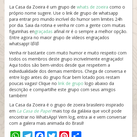
La Casa da Zoeira é um grupo de
whats de zoeira
como o
próprio nome sugere. Use o link de grupo de whatsapp
para entrar pro mundo incrível do humor sem limites 24h
por dia. Saia da rotina e venha rir com a gente com muitas
figurinhas en
graçadas
afinal rir é o sempre a melhor opção.
Entre agora no maior grupo de vídeos engraçados
whatsapp! 🤣🤣
Venha rir bastante com muito humor e muito respeito com
todos os membros deste grupo incrivelmente engraçado!
Aqui todos são bem-vindos desde que respeitem a
individualidade dos demais membros. Chega de conversa e
entre logo antes do grupo ficar bem lotado pois restam
poucas vagas! Clique no
link de grupo
logo abaixo da
descrição e compartilhe este grupo com seus amigos
também!
La Casa da Zoeira é o grupo de zoeira brasileiro inspirado
em
La Casa de Papel
mais top da galáxia que você pode
encontrar no WhatsApp! Vem log, entra ai e vem conversar
com a galera mais animada do Brasil!
WhatsApp
Telegram
Facebook
Twitter
Pinterest
Share