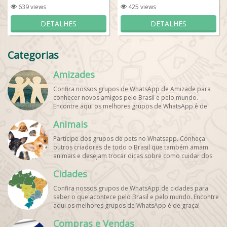
639 views
425 views
DETALHES
DETALHES
Categorias
Amizades
Confira nossos grupos de WhatsApp de Amizade para
conhecer novos amigos pelo Brasil e pelo mundo.
Encontre aqui os melhores grupos de WhatsApp é de
graça!
Animais
Participe dos grupos de pets no Whatsapp. Conheça
outros criadores de todo o Brasil que também amam
animais e desejam trocar dicas sobre como cuidar dos
pets. Encontre esses e mais grupos de WhatsApp de
Cidades
graça!
Confira nossos grupos de WhatsApp de cidades para
saber o que acontece pelo Brasil e pelo mundo. Encontre
aqui os melhores grupos de WhatsApp é de graça!
Compras e Vendas