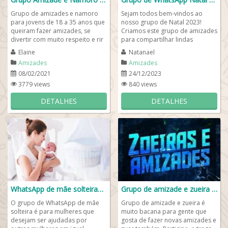
Grupo de amizades e namoro
Sejam todos bem-vindos ao
para jovens de 18 a 35 anos que
nosso grupo de Natal 2023!
queiram fazer amizades, se
Criamos este grupo de amizades
divertir com muito respeito e rir
para compartilhar lindas
bastante com o bom humor e
mensagens de Natal com os
Elaine
Natanael
bastante ...
amigos, a família e...
Amizades
Amizades
08/02/2021
24/12/2023
3779 views
840 views
DETALHES
DETALHES
WhatsApp de mãe solteira🤱🏻👶🏻
Grupo de amizade e zueira 😎✌
O grupo de WhatsApp de mãe
Grupo de amizade e zueira é
solteira é para mulheres que
muito bacana para gente que
desejam ser ajudadas por
gosta de fazer novas amizades e