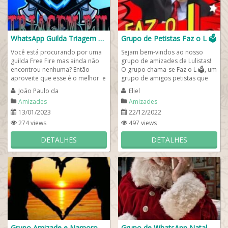
WhatsApp Guilda Triagem ♚ρ\’𝑗ℓ♚
Grupo de Petistas Faz o L 🗳
Você está procurando por uma
Sejam bem-vindos ao nosso
guilda Free Fire mas ainda não
grupo de amizades de Lulistas!
encontrou nenhuma? Então
O grupo chama-se Faz o L 🗳, um
aproveite que esse é o melhor e
grupo de amigos petistas que
maior grupo de WhatsApp
sentem orgulho de ter votado e
João Paulo da
Eliel
Guilda...
elegido o...
Amizades
Amizades
13/01/2023
22/12/2022
274 views
497 views
DETALHES
DETALHES
Grupo Amizade e Namoro 💌🍄
Grupo de WhatsApp Natal 🎄🧑🏻‍🎄🎅🏻