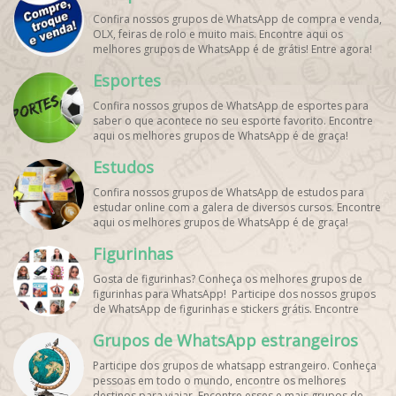
Confira nossos grupos de WhatsApp de compra e venda,
OLX, feiras de rolo e muito mais. Encontre aqui os
melhores grupos de WhatsApp é de grátis! Entre agora!
Esportes
Confira nossos grupos de WhatsApp de esportes para
saber o que acontece no seu esporte favorito. Encontre
aqui os melhores grupos de WhatsApp é de graça!
Estudos
Confira nossos grupos de WhatsApp de estudos para
estudar online com a galera de diversos cursos. Encontre
aqui os melhores grupos de WhatsApp é de graça!
Figurinhas
Gosta de figurinhas? Conheça os melhores grupos de
figurinhas para WhatsApp! Participe dos nossos grupos
de WhatsApp de figurinhas e stickers grátis. Encontre
aqui os melhores grupos de WhatsApp e bombe seu
Grupos de WhatsApp estrangeiros
perfil!
Participe dos grupos de whatsapp estrangeiro. Conheça
pessoas em todo o mundo, encontre os melhores
destinos para viajar. Encontre esses e mais grupos de