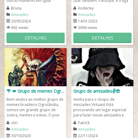
outras mulheres em igual
zuar também. Participe, e traga
situação: mães solteiras. Aqui
também um amigo para
Bruna
Anderley
nos ajudamos...
participar...
Amizades
Amizades
20/05/2024
14/01/2022
892 views
3094 views
DETALHES
DETALHES
🌴 💋 Grupo de memes Ogrolândia 🌶️ 🐊
Grupo de amizades✌️😎
Bem vindos ao melhor grupo de
Venha para o Grupo de
memes brasileiro Ogrolândia,
Amizades Virtuais! Está
somos um grande grupo de
procurando um lugar especial
zoeira, memes e tretas. O pior
para fazer novas amizades e
grupo do zap, cheio de
compartilhar bons momentos?
chri
Patrick
figurinhas, memes,...
Nosso grupo de amizades...
Amizades
Amizades
30/10/2020
22/11/2024