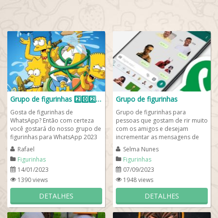
Grupo de figurinhas 2️⃣0️⃣2️⃣3️⃣
Grupo de figurinhas
Gosta de figurinhas de
Grupo de figurinhas para
WhatsApp? Então com certeza
pessoas que gostam de rir muito
você gostará do nosso grupo de
com os amigos e desejam
figurinhas para WhatsApp 2023
incrementar as mensagens de
cheio de novidades e muita
WhatsApp com mensagens bem-
Rafael
Selma Nunes
coisa engraçada...
humoradas e divertidas....
Figurinhas
Figurinhas
14/01/2023
07/09/2023
1390 views
1948 views
DETALHES
DETALHES