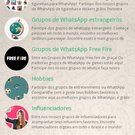
figurinhas para WhatsApp! Participe dos nossos grupos
de WhatsApp de figurinhas e stickers grátis. Encontre
aqui os melhores grupos de WhatsApp e bombe seu
Grupos de WhatsApp estrangeiros
perfil!
Participe dos grupos de whatsapp estrangeiro. Conheça
pessoas em todo o mundo, encontre os melhores
destinos para viajar. Encontre esses e mais grupos de
WhatsApp de graça!
Grupos de WhatsApp Free Fire
Entre em Grupos de WhatsApp Free Fire de graça! Os
melhores grupos de WhatsApp de games estão aqui!
Participe dos nossos grupos de whats e faça novos
amigos!
Hobbies
Participe dos grupos de entretenimento via WhatsApp.
Compartilhe com a gente seus hobbies favoritos e
encontre aqui os melhores grupos de WhatsApp, é grátis
e divertido!
influenciadores
Entre nos nossos grupos de influenciadores para
acompanhar seus influencers favoritos. Encontre
influenciadores digitais
em todo o Brasil e o mundo!
Cadastre o seu grupo e aumente seus seguidores!