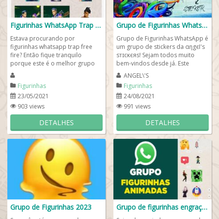
Figurinhas WhatsApp Trap Free Fire 🎮
Grupo de Figurinhas WhatsApp
Estava procurando por
Grupo de Figurinhas WhatsApp é
figurinhas whatsapp trap free
um grupo de stickers da αηgєƖ'ѕ
fire? Então fique tranquilo
ѕᴛɪcᴋєяѕ! Sejam todos muito
porque este é o melhor grupo
bem-vindos desde já. Este
de figurinhas de WhatsApp FF!
espaço foi criado para...
ANGEL\'S
Além de encontrar...
Figurinhas
Figurinhas
23/05/2021
24/08/2021
903 views
991 views
DETALHES
DETALHES
Grupo de Figurinhas 2023
Grupo de figurinhas engraçadas