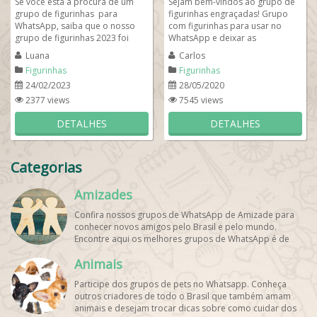
Se você está a procura de um
Sejam bem-vindos ao grupo de
grupo de figurinhas para
figurinhas engraçadas! Grupo
WhatsApp, saiba que o nosso
com figurinhas para usar no
grupo de figurinhas 2023 foi
WhatsApp e deixar as
criado para compartilharmos as
mensagens mais divertidas.
Luana
Carlos
melhores...
Encontre figurinhas...
Figurinhas
Figurinhas
24/02/2023
28/05/2020
2377 views
7545 views
DETALHES
DETALHES
Categorias
Amizades
Confira nossos grupos de WhatsApp de Amizade para
conhecer novos amigos pelo Brasil e pelo mundo.
Encontre aqui os melhores grupos de WhatsApp é de
graça!
Animais
Participe dos grupos de pets no Whatsapp. Conheça
outros criadores de todo o Brasil que também amam
animais e desejam trocar dicas sobre como cuidar dos