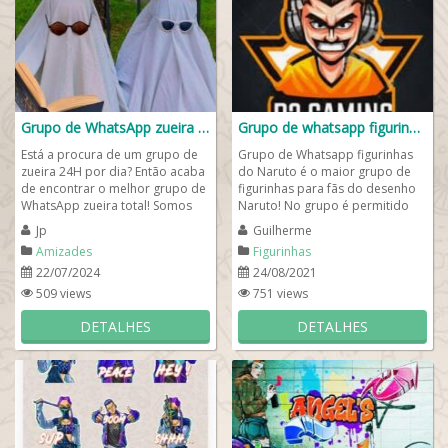
Grupo de WhatsApp zueira total 😄😂🤣
Grupo de whatsapp figurinhas do Naruto
Está a procura de um grupo de
Grupo de Whatsapp figurinhas
zueira 24H por dia? Então acaba
do Naruto é o maior grupo de
de encontrar o melhor grupo de
figurinhas para fãs do desenho
WhatsApp zueira total! Somos
Naruto! No grupo é permitido
um grupo de WhatsApp
apenas figurinhas do Naruto, ...
Jp
Guilherme
engraçado com...
Amizades
Figurinhas
22/07/2024
24/08/2021
509 views
751 views
DETALHES
DETALHES