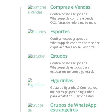
mundo. Encontre aqui os melhores
Compras e Vendas
grupos de WhatsApp é de graça!
Confira nossos grupos de
WhatsApp de compra e venda,
OLX, feiras de rolo e muito mais.
Encontre aqui os melhores grupos
Esportes
de WhatsApp é de grátis! Entre
agora!
Confira nossos grupos de
WhatsApp de esportes para saber
o que acontece no seu esporte
favorito. Encontre aqui os
Estudos
melhores grupos de WhatsApp é
de graça!
Confira nossos grupos de
WhatsApp de estudos para
estudar online com a galera de
diversos cursos. Encontre aqui os
Figurinhas
melhores grupos de WhatsApp é
de graça!
Gosta de figurinhas? Conheça os
melhores grupos de figurinhas
para WhatsApp! Participe dos
nossos grupos de WhatsApp de
Grupos de WhatsApp
figurinhas e stickers grátis.
Encontre aqui os melhores grupos
estrangeiros