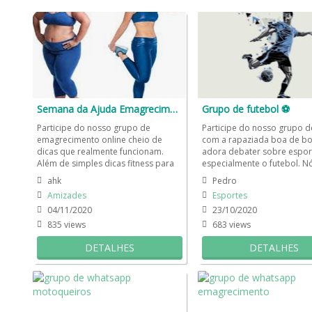
Semana da Ajuda Emagrecimento
Grupo de futebol ⚽️
Participe do nosso grupo de
Participe do nosso grupo d
emagrecimento online cheio de
com a rapaziada boa de bo
dicas que realmente funcionam.
adora debater sobre espor
Além de simples dicas fitness para
especialmente o futebol. N
manter o peso e/ou queimar
brasileiros somos apaixona
ahk
Pedro
aquelas...
Amizades
Esportes
04/11/2020
23/10/2020
835 views
683 views
DETALHES
DETALHES