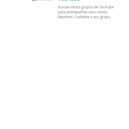
amigos!
Acesse vários grupos de YouTube
para acompanhar seus canais
favoritos. Cadastre o seu grupo,
tenha muito mais visualizações e
inscritos. Encontre aqui os
melhores grupos de WhatsApp, é
rápido e grátis!