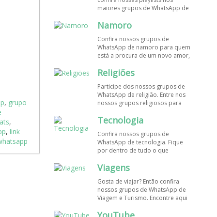
maiores grupos de WhatsApp de
músicas. Encontre aqui os
Namoro
melhores grupos de WhatsApp é
de graça!
Confira nossos grupos de
WhatsApp de namoro para quem
está a procura de um novo amor,
um crush ou contatinhos. Veja aqui
Religiões
mais grupos de WhatsApp é de
graça!
Participe dos nossos grupos de
WhatsApp de religião. Entre nos
pp
,
grupo
nossos grupos religiosos para
conhecer outros membros e uma
e
Tecnologia
só fé! Entre agora!
ats
,
pp
,
link
Confira nossos grupos de
 whatsapp
WhatsApp de tecnologia. Fique
por dentro de tudo o que
acontece no mundo tecnológico.
Viagens
Aqui tem os grupos de WhatsApp
é de graça!
Gosta de viajar? Então confira
nossos grupos de WhatsApp de
Viagem e Turismo. Encontre aqui
os melhores grupos de WhatsApp
YouTube
é de graça! Compartilhe com os