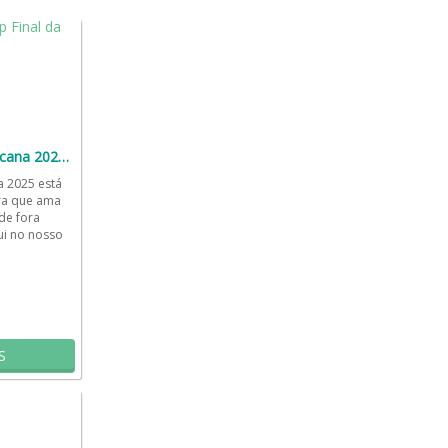
⚽ Final da Sul-Americana 2025 🥅
a 2025 está
ra que ama
de fora
ui no nosso
.
S