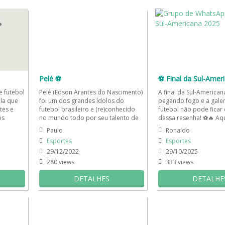
Pelé ⚽
e futebol
Pelé (Edson Arantes do Nascimento)
A final da Sul-American
la que
foi um dos grandes ídolos do
pegando fogo e a gale
tes e
futebol brasileiro e (re)conhecido
futebol não pode ficar 
ós
no mundo todo por seu talento de
dessa resenha! ⚽🔥 Aq
dos...
jogador. Pelé fez mais de...
grupo de WhatsApp, o..
Paulo
Ronaldo
Esportes
Esportes
29/12/2022
29/10/2025
280 views
333 views
DETALHES
DETALHE