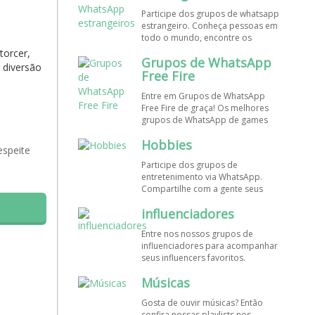
de WhatsApp e bombe seu perfil!
Participe dos grupos de whatsapp
estrangeiro. Conheça pessoas em
todo o mundo, encontre os
melhores destinos para viajar.
torcer,
Grupos de WhatsApp
Encontre esses e mais grupos de
 diversão
WhatsApp de graça!
Free Fire
Entre em Grupos de WhatsApp
Free Fire de graça! Os melhores
grupos de WhatsApp de games
estão aqui! Participe dos nossos
Hobbies
grupos de whats e faça novos
espeite
amigos!
Participe dos grupos de
entretenimento via WhatsApp.
Compartilhe com a gente seus
hobbies favoritos e encontre aqui
influenciadores
os melhores grupos de WhatsApp,
é grátis e divertido!
Entre nos nossos grupos de
influenciadores para acompanhar
seus influencers favoritos.
Encontre influenciadores digitais
Músicas
em todo o Brasil e o mundo!
Cadastre o seu grupo e aumente
Gosta de ouvir músicas? Então
seus seguidores!
confira nossas playlists nos