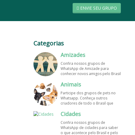
ENVIE SEU GRUPO
Categorias
Amizades
Confira nossos grupos de
WhatsApp de Amizade para
conhecer novos amigos pelo Brasil
e pelo mundo. Encontre aqui os
Animais
melhores grupos de WhatsApp é
de graça!
Participe dos grupos de pets no
Whatsapp. Conheça outros
criadores de todo o Brasil que
também amam animais e desejam
Cidades
trocar dicas sobre como cuidar
dos pets. Encontre esses e mais
Confira nossos grupos de
grupos de WhatsApp de graça!
WhatsApp de cidades para saber
o que acontece pelo Brasil e pelo